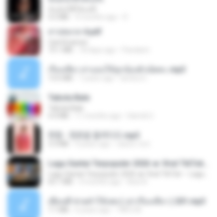
ฉันมันก็ดีได้แค่นี้
4.2 MB
9 months ago
D
สาปสมรส 4.pdf
CamScanner
73.1 MB
18 days ago
Pandarin
เรื่องเสียว สาแอบให้ลูกน้องผัวเย็ดคะ.mp3
13.6 MB
7 years ago
lambcr2 ..
Tabola Bale
Tabola Bale
4.4 MB
11 months ago
Hamdi U.
현철 - 청춘을 돌려다오.mp3
3.3 MB
4 years ago
castor-trot
Lagu Santai Terpopuler 2026 🔥 Viral TikTok — Lagu Pop Indonesia Terbaru & Paling Hits 2026
Lagu Santai Terpopuler 2026 🔥 Viral TikTok — Lagu Pop Indonesia Terbaru & Paling Hits 2026
65.1 MB
3 months ago
Azis N.
เพื่อนพี่ ช่วยทำให้เสด ( เล่าเรื่องเสียว ) 201.mp3
7.1 MB
6 years ago
TNP2 M.