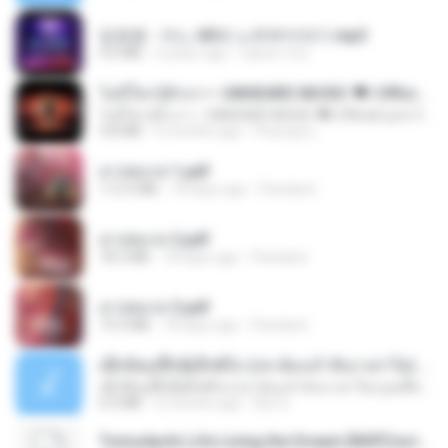
임영웅 - 어느 60대 노부부이야기.mp3
4.6 MB
4 years ago
castor-trot
ไม่มีใครรู้ตัวเรา– UNHEARD MUSIC 🖤| Official Lyric Video | เพลงสู้ชีวิต
ไม่มีใครรู้ตัวเรา– UNHEARD MUSIC 🖤| Official Lyric Video | เพลงสู้ชีวิต
4.8 MB
3 months ago
Peeraya L.
สาปสมรส 1.pdf
112.4 MB
18 days ago
Pandarin
สาปสมรส 2.pdf
78.3 MB
18 days ago
Pandarin
สาปสมรส 3.pdf
73.4 MB
18 days ago
Pandarin
ເຊົາຮ້ອງເຖົ້າຊິເອົາທໍ່ໃດ (เซาฮ้องเถ้าสิเอาเท่าใด) ບຸນເກີດ ຫນູຫ່ວງ ft. ໂສພາ ຈຸນທະລາ
ເຊົາຮ້ອງເຖົ້າຊິເອົາທໍ່ໃດ (เซาฮ้องเถ้าสิเอาเท่าใด) ບຸນເກີດ ຫນູຫ່ວງ ft. ໂສພາ ຈຸນທະລາ
6.0 MB
2 months ago
But G.
Tomodachi Life Living the Dream [NSP].torrent