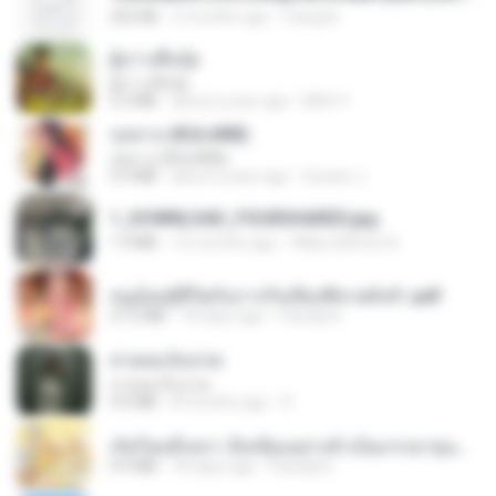
252 KB
2 months ago
margob
ผู้บ่าวเสื้อปุ๋ย
ผู้บ่าวเสื้อปุ๋ย
5.2 MB
about a year ago
Mith 9.
กุหลาบ (KULARB)
กุหลาบ (KULARB)
5.9 MB
about a year ago
Suwan J.
1_DOWNLOAD_FOURSHARED.jpg
1.9 MB
12 months ago
Wtlprodthree A.
หนูน้อยสู้ชีวิตกับภารกิจเลี้ยงพี่ชายทั้งห้า.pdf
27.2 MB
18 days ago
Pandarin
สายลมเจ็บปวด
สายลมเจ็บปวด
4.0 MB
8 months ago
D
เกิดใหม่อีกครา อี๋เหนียงอย่างข้าเป็นภรรยาขุนนาง 1_ST.pdf
4.9 MB
18 days ago
Pandarin