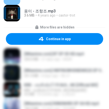
옹이 - 조항조.mp3
3.6 MB
4 years ago
castor-trot
More files are hidden
Continue in app
[Witanime.com] BT EP 03 HD.mp4
250.0 MB
21 days ago
BAXK
[Witanime.com] HMYNGWHSNIDMS2S EP 05 HD.mp4
251.4 MB
8 days ago
KILJY
KRK - เธอทิ้งฉันไว้ Ft.N/A , HK [Official MV]
KRK - เธอทิ้งฉันไว้ Ft.N/A , HK [Official MV]
4.6 MB
8 months ago
นวมินทร์
[Witanime.com] R0NSNHRS EP 04 HD.mp4
184.4 MB
15 days ago
RYUMIN