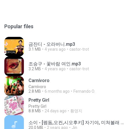
Popular files
금잔디 - 오라버니.mp3
3.1 MB
4 years ago
castor-trot
조승구 - 꽃바람 여인.mp3
3.2 MB
4 years ago
castor-trot
Carnívoro
Carnívoro
2.8 MB
6 months ago
Fernando O.
Pretty Girl
Pretty Girl
8.8 MB
24 days ago
황영지
소이 - [펨돔,오컨,시오후키] 자기야, 미쳐볼래 #남성향 #ASMR #펨돔 #여공남수 #19금.mp3
20.0 MB
2 years ago
Jin