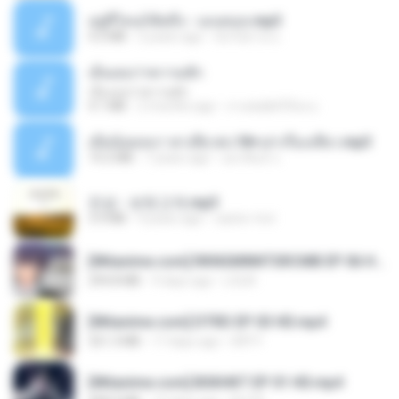
อยู่ที่ไหนก็คิดถึง - เมนทอล.mp3
4.2 MB
2 years ago
มันไม้สาย ม.
เอิ้นเธอว่าความฮัก
เอิ้นเธอว่าความฮัก
4.1 MB
2 months ago
ถามพ่อ&#39;พ ม.
เมียน้อยเหงา พาเสียวค่ะ18+เล่าเรื่องเสียว.mp3
14.2 MB
7 years ago
อมรพันธ์ จ.
진성 - 보릿고개.mp3
3.4 MB
4 years ago
castor-trot
[Witanime.com] RKNGMNNTSRCMB EP 06 HD.mp4
294.8 MB
9 days ago
LOLKI
[Witanime.com] DTRD EP 03 HD.mp4
321.3 MB
17 days ago
DRTY
[Witanime.com] BSKHKT EP 01 HD.mp4