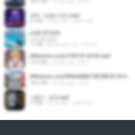
408.9 MB
14 days ago
BLITR
영탁 - 막걸리 한잔.mp3
3.2 MB
3 years ago
castor-trot
LOVE ATTACK
LOVE ATTACK
7.1 MB
about a year ago
지빈 임.
[Witanime.com] DTRD EP 04 HD.mp4
279.0 MB
10 days ago
DRTY
[Witanime.com] RKNGMNNTSRCMB EP 05 HD.mp4
186.0 MB
16 days ago
LOLKI
나훈아 - 영영.mp3
3.5 MB
4 years ago
castor-trot