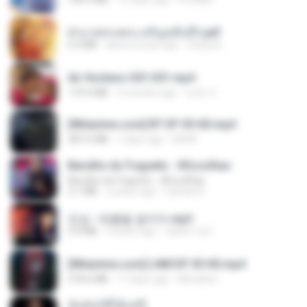
ฝ่าบาททรงพระเจริญหมื่นปี1.pdf
6.4 MB
about a year ago
Orasa K.
Air Hostess S01 E01.mp4
174.4 MB
3 months ago
민호 이.
[Witanime.com] BT EP 05 HD.mp4
287.6 MB
7 days ago
BAXK
Barulho do Foguete - #Escolhas
Barulho do Foguete - #Escolhas
2.1 MB
2 years ago
Camila A.
진성 - 태클을 걸지마.mp3
3.0 MB
4 years ago
castor-trot
[Witanime.com] LNM EP 05 HD.mp4
218.6 MB
17 days ago
MUrabito
ฉันมันก็ดีได้แค่นี้