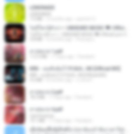
LEMONADE
LEMONADE
7.5 MB
2 months ago
yasmim O.
ไม่มีใครรู้ตัวเรา– UNHEARD MUSIC 🖤| Official Lyric Video | เพลงสู้ชีวิต
ไม่มีใครรู้ตัวเรา– UNHEARD MUSIC 🖤| Official Lyric Video | เพลงสู้ชีวิต
4.8 MB
3 months ago
Peeraya L.
สาปสมรส 1.pdf
112.4 MB
17 days ago
Pandarin
KRK - เธอทิ้งฉันไว้ Ft.N/A , HK [Official MV]
KRK - เธอทิ้งฉันไว้ Ft.N/A , HK [Official MV]
4.6 MB
8 months ago
นวมินทร์
สาปสมรส 2.pdf
78.3 MB
17 days ago
Pandarin
สาปสมรส 4.pdf
CamScanner
73.1 MB
17 days ago
Pandarin
ເຊົາຮ້ອງເຖົ້າຊິເອົາທໍ່ໃດ (เซาฮ้องเถ้าสิเอาเท่าใด) ບຸນເກີດ ຫນູຫ່ວງ ft. ໂສພາ ຈຸນທະລາ