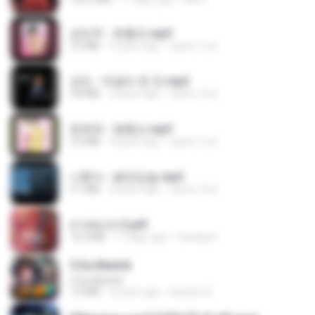
강민주 - 회룡포.mp3
3.5 MB
4 years ago
castor-trot
강진 - 막걸리 한 잔.mp3
3.8 MB
4 years ago
castor-trot
문희옥 - 평행선.mp3
2.9 MB
4 years ago
castor-trot
나훈아 - 붉은입술.mp3
3.1 MB
4 years ago
castor-trot
สาปสมรส 3.pdf
73.4 MB
17 days ago
Pandarin
5 Da Manhã
5 Da Manhã
7.0 MB
2 years ago
leandro A.