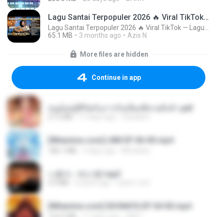
Lagu Santai Terpopuler 2026 🔥 Viral TikTok — Lagu Pop Indonesia Terbaru & Paling Hits 2026
Lagu Santai Terpopuler 2026 🔥 Viral TikTok — Lagu Pop Indonesia Terbaru & Paling Hits 2026
65.1 MB
3 months ago
Azis N.
More files are hidden
Continue in app
หนูน้อยสู้ชีวิตกับภารกิจเลี้ยงพี่ชายทั้งห้า.pdf
27.2 MB
17 days ago
Pandarin
[Witanime.com] LNM EP 06 HD.mp4
180.1 MB
9 days ago
MUrabito
나훈아 - 테스형!.mp3
4.4 MB
4 years ago
castor-trot
[Witanime.com] SDONATA EP 04 HD.mp4
154.5 MB
11 days ago
GRET