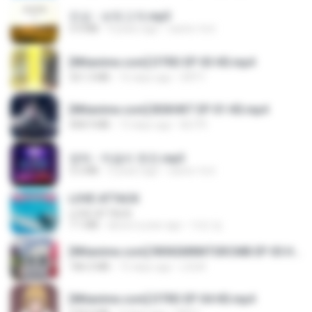
진성 - 보릿고개.mp3
3.4 MB
4 years ago
castor-trot
[Witanime.com] DTRD EP 03 HD.mp4
321.3 MB
16 days ago
DRTY
[Witanime.com] BSKHKT EP 01 HD.mp4
408.9 MB
13 days ago
BLITR
영탁 - 막걸리 한잔.mp3
3.2 MB
3 years ago
castor-trot
LOVE ATTACK
LOVE ATTACK
7.1 MB
about a year ago
지빈 임.
[Witanime.com] RKNGMNNTSRCMB EP 05 HD.mp4
186.0 MB
15 days ago
LOLKI
[Witanime.com] DTRD EP 04 HD.mp4