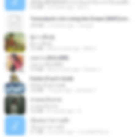
ເຊົາຮ້ອງເຖົ້າຊິເອົາທໍ່ໃດ (เซาฮ้องเถ้าสิเอาเท่าใด) ບຸນເກີດ ຫນູຫ່ວງ ft. ໂສພາ ຈຸນທະລາ
6.0 MB
2 months ago
But G.
Tomodachi Life Living the Dream [NSP].torrent
252 KB
2 months ago
margob
ผู้บ่าวเสื้อปุ๋ย
ผู้บ่าวเสื้อปุ๋ย
5.2 MB
about a year ago
Mith 9.
กุหลาบ (KULARB)
กุหลาบ (KULARB)
5.9 MB
about a year ago
Suwan J.
Pyrite (Fool's Gold)
Pyrite (Fool's Gold)
3.4 MB
12 years ago
princess Y.
สายลมเจ็บปวด
สายลมเจ็บปวด
4.0 MB
8 months ago
D
เอิ้นเธอว่าความฮัก
เอิ้นเธอว่าความฮัก
4.1 MB
2 months ago
ถามพ่อ&#39;พ ม.