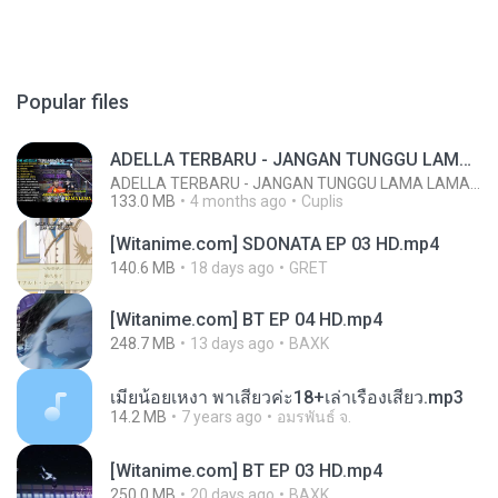
Popular files
ADELLA TERBARU - JANGAN TUNGGU LAMA LAMA - GELAS RETAK - OM ADELLA FULL ALBUM TERBARU 2026
ADELLA TERBARU - JANGAN TUNGGU LAMA LAMA - GELAS RETAK - OM ADELLA FULL ALBUM TERBARU 2026
133.0 MB
4 months ago
Cuplis
[Witanime.com] SDONATA EP 03 HD.mp4
140.6 MB
18 days ago
GRET
[Witanime.com] BT EP 04 HD.mp4
248.7 MB
13 days ago
BAXK
เมียน้อยเหงา พาเสียวค่ะ18+เล่าเรื่องเสียว.mp3
14.2 MB
7 years ago
อมรพันธ์ จ.
[Witanime.com] BT EP 03 HD.mp4
250.0 MB
20 days ago
BAXK