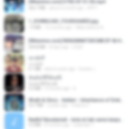
[Witanime.com] DTRD EP 01 HD.mp4
262.7 MB
about a month ago
DRTY
1_DOWNLOAD_FOURSHARED.jpg
1.9 MB
12 months ago
Wtlprodthree A.
[Witanime.com] RKNGMNNTSRCMB EP 06 HD.mp4
294.8 MB
8 days ago
LOLKI
เขามัทรี
เขามัทรี
6.1 MB
about a year ago
Suwan J.
ฉันมันก็ดีได้แค่นี้
ฉันมันก็ดีได้แค่นี้
4.2 MB
9 months ago
D
Wrath & Glory - Aeldari - Inheritance of Embers.pdf
53.7 MB
2 years ago
federico f
Nadhif Basalamah - kota ini tak sama tanpamu (Official Lyric Video).mp3
4.2 MB
8 months ago
sukandar T.