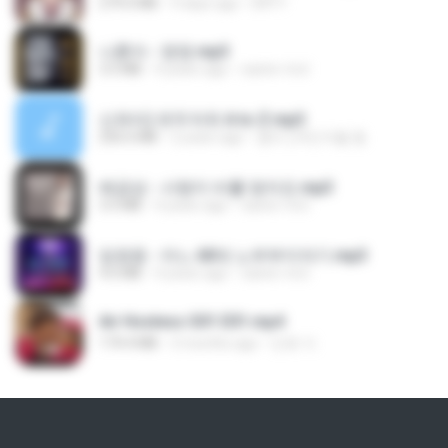
279.0 MB
9 days ago
DRTY
나훈아 - 영영.mp3
3.5 MB
4 years ago
castor-trot
신유리) 유두자위 A to Z.mp3
256.6 MB
2 years ago
좀비고4인커플 좀.
배금성 - 사랑이 비를 맞아요.mp3
3.5 MB
4 years ago
castor-trot
임영웅 - 어느 60대 노부부이야기.mp3
4.6 MB
4 years ago
castor-trot
Air Hostess S01 E01.mp4
174.4 MB
3 months ago
민호 이.