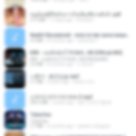
หนูน้อยสู้ชีวิตกับภารกิจเลี้ยงพี่ชายทั้งห้า.pdf
27.2 MB
17 days ago
Pandarin
Nadhif Basalamah - kota ini tak sama tanpamu (Official Lyric Video).mp3
4.2 MB
8 months ago
sukandar T.
KRK - เธอทิ้งฉันไว้ Ft.N/A , HK [Official MV]
KRK - เธอทิ้งฉันไว้ Ft.N/A , HK [Official MV]
4.6 MB
8 months ago
นวมินทร์
나훈아 - 붉은입술.mp3
3.1 MB
4 years ago
castor-trot
신유리) 유두자위 A to Z.mp3
256.6 MB
2 years ago
좀비고4인커플 좀.
Tubarões
Tubarões
2.7 MB
6 months ago
aandre.rodrigues