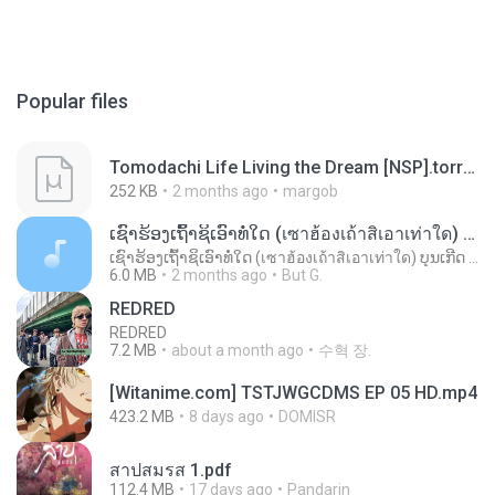
Popular files
Tomodachi Life Living the Dream [NSP].torrent
252 KB
2 months ago
margob
ເຊົາຮ້ອງເຖົ້າຊິເອົາທໍ່ໃດ (เซาฮ้องเถ้าสิเอาเท่าใด) ບຸນເກີດ ຫນູຫ່ວງ ft. ໂສພາ ຈຸນທະລາ
ເຊົາຮ້ອງເຖົ້າຊິເອົາທໍ່ໃດ (เซาฮ้องเถ้าสิเอาเท่าใด) ບຸນເກີດ ຫນູຫ່ວງ ft. ໂສພາ ຈຸນທະລາ
6.0 MB
2 months ago
But G.
REDRED
REDRED
7.2 MB
about a month ago
수혁 장.
[Witanime.com] TSTJWGCDMS EP 05 HD.mp4
423.2 MB
8 days ago
DOMISR
สาปสมรส 1.pdf
112.4 MB
17 days ago
Pandarin