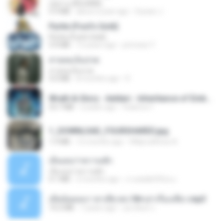
กุหลาบ (KULARB)
5.9 MB
about a year ago
Suwan J.
Pyrite (Fool's Gold)
Pyrite (Fool's Gold)
3.4 MB
12 years ago
princess Y.
สายลมเจ็บปวด
สายลมเจ็บปวด
4.0 MB
8 months ago
D
Wrath & Glory - Aeldari - Inheritance of Embers.pdf
53.7 MB
2 years ago
federico f
1_DOWNLOAD_FOURSHARED.jpg
1.9 MB
12 months ago
Wtlprodthree A.
เอิ้นเธอว่าความฮัก
เอิ้นเธอว่าความฮัก
4.1 MB
2 months ago
ถามพ่อ&#39;พ ม.
เมียน้อยเหงา พาเสียวค่ะ18+เล่าเรื่องเสียว.mp3
14.2 MB
7 years ago
อมรพันธ์ จ.