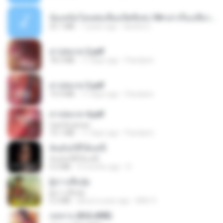
น้องหนิงโดนพ่อเลี้ยงเปิดซิงค่ะ18+เล่าเรื่องเสียว.mp3
25.1 MB
7 years ago
lambcr2 ..
สาปสมรส 2.pdf
78.3 MB
17 days ago
Pandarin
สาปสมรส 3.pdf
73.4 MB
17 days ago
Pandarin
สาปสมรส 4.pdf
CamScanner
73.1 MB
17 days ago
Pandarin
ฉันมันก็ดีได้แค่นี้
ฉันมันก็ดีได้แค่นี้
4.2 MB
9 months ago
D
ผู้บ่าวเสื้อปุ๋ย
ผู้บ่าวเสื้อปุ๋ย
5.2 MB
about a year ago
Mith 9.
กุหลาบ (KULARB)