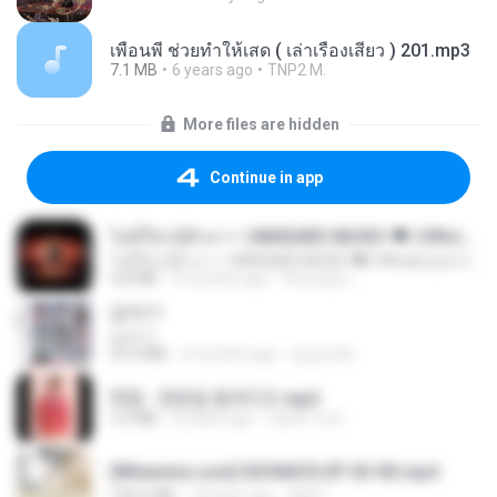
เพื่อนพี่ ช่วยทำให้เสด ( เล่าเรื่องเสียว ) 201.mp3
7.1 MB
6 years ago
TNP2 M.
More files are hidden
Continue in app
ไม่มีใครรู้ตัวเรา– UNHEARD MUSIC 🖤| Official Lyric Video | เพลงสู้ชีวิต
ไม่มีใครรู้ตัวเรา– UNHEARD MUSIC 🖤| Official Lyric Video | เพลงสู้ชีวิต
4.8 MB
3 months ago
Peeraya L.
갑자기
갑자기
23.9 MB
2 months ago
금금선화
현철 - 청춘을 돌려다오.mp3
3.3 MB
4 years ago
castor-trot
[Witanime.com] SDONATA EP 03 HD.mp4
140.6 MB
18 days ago
GRET