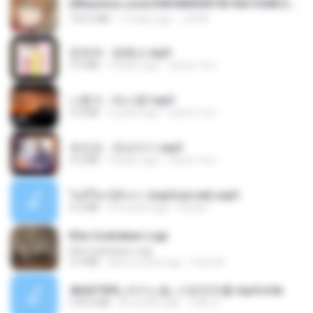
[Witanime.com] KWONMSNITIK1NGTDNN EP 04 HD.mp4
192.0 MB
14 days ago
JUVIA
문희옥 - 평행선.mp3
2.9 MB
4 years ago
castor-trot
나훈아 - 테스형!.mp3
4.4 MB
4 years ago
castor-trot
유진표 - 천년지기.mp3
3.0 MB
4 years ago
castor-trot
ไม่มีใครรู้ตัวเรา (mp3cut.net).mp3
4.2 MB
3 months ago
Kratae
Kita Usahakan Lagi
Kita Usahakan Lagi
3.3 MB
about a year ago
Fazri M.
4b6d7436_바이노럴_사정컨트롤.mp4.m4a
278.6 MB
8 months ago
누빠 모.