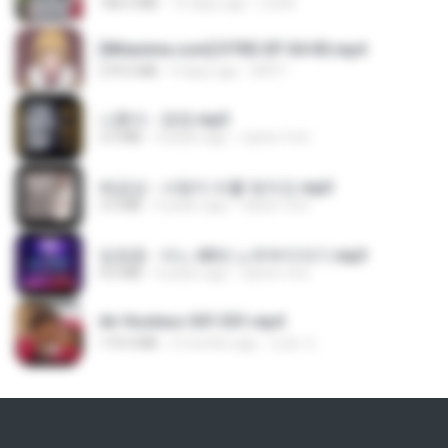
186.0 MB
15 days ago
LOLKI
[Witanime.com] DTRD EP 04 HD.mp4
279.0 MB
9 days ago
DRTY
나훈아 - 영영.mp3
3.5 MB
4 years ago
castor-trot
배금성 - 사랑이 비를 맞아요.mp3
3.5 MB
4 years ago
castor-trot
임영웅 - 어느 60대 노부부이야기.mp3
4.6 MB
4 years ago
castor-trot
Air Hostess S01 E01.mp4
174.4 MB
3 months ago
민호 이.