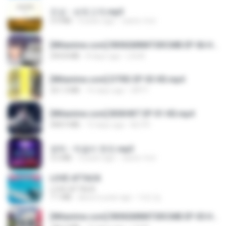
진성 - 보릿고개.mp3
3.4 MB
4 years ago
castor-trot
[Witanime.com] RKNGMNNTSRCMB EP 06 HD.mp4
294.8 MB
8 days ago
LOLKI
[Witanime.com] DTRD EP 03 HD.mp4
321.3 MB
16 days ago
DRTY
[Witanime.com] BSKHKT EP 01 HD.mp4
408.9 MB
13 days ago
BLITR
영탁 - 막걸리 한잔.mp3
3.2 MB
3 years ago
castor-trot
LOVE ATTACK
LOVE ATTACK
7.1 MB
about a year ago
지빈 임.
[Witanime.com] RKNGMNNTSRCMB EP 05 HD.mp4