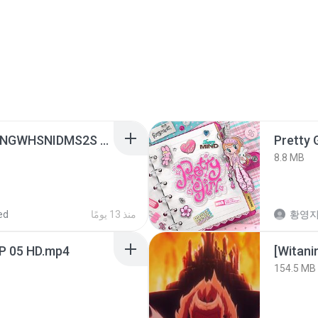
[Witanime.com] HMYNGWHSNIDMS2S EP 04 HD.mp4
Pretty G
8.8 MB
ed
منذ 13 يومًا
황영
EP 05 HD.mp4
[Witan
154.5 MB