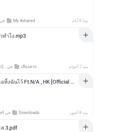
في
My 4shared
منذ 6 أيام
ล้วทำไง.mp3
2 ..
في
เสียงควร
منذ 7 أعوام
KRK - เธอทิ้งฉันไว้ Ft.N/A , HK [Official MV]
ทร์
في
Downloads
منذ 8 أشهر
ส 3.pdf