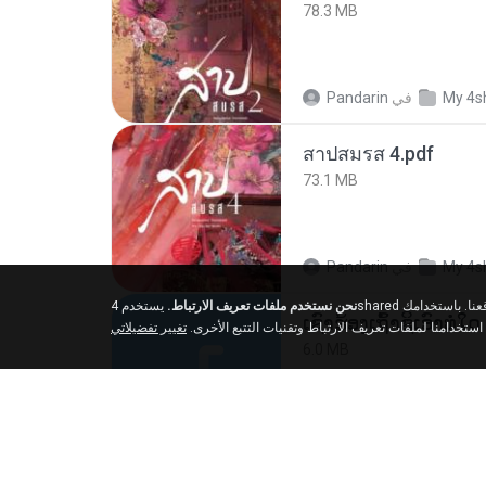
78.3 MB
Pandarin
في
My 4s
สาปสมรส 4.pdf
73.1 MB
Pandarin
في
My 4s
نحن نستخدم ملفات تعريف الارتباط.
يستخدم 4shared ملفات تعريف الارتباط وتقنيات التتبع الأخرى لفهم من أين يأتي زوارنا وتحسين تجربة التصفح الخاصة بك على موقعنا. باستخدامك
 استخدامنا لملفات تعريف الارتباط وتقنيات التتبع الأخرى
تغيير تفضيلاتي
6.0 MB
But G.
في
My 4shar