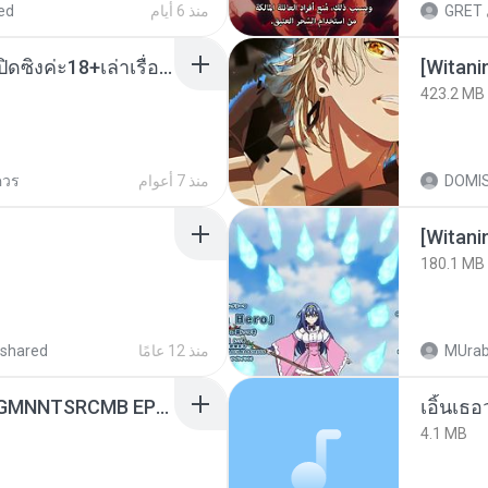
ed
منذ 6 أيام
GRET
น้องหนิงโดนพ่อเลี้ยงเปิดซิงค่ะ18+เล่าเรื่องเสียว.mp3
423.2 MB
ควร
منذ 7 أعوام
DOMI
[Witan
180.1 MB
shared
منذ 12 عامًا
MUrab
[Witanime.com] RKNGMNNTSRCMB EP 05 HD.mp4
เอิ้นเธ
4.1 MB