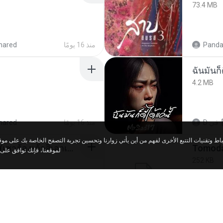
73.4 MB
hared
منذ 16 يومًا
Panda
ฉันมันก็ด
4.2 MB
hared
منذ 16 يومًا
D
في
ເຊົາຮ້ອງເຖົ້າຊິເອົາທໍ່ໃດ (เซาฮ้องเถ้าสิเอาเท่าใด) ບຸນເກີດ ຫນູຫ່ວງ ft. ໂສພາ ຈຸນທະລາ
لموقعنا، فإنك توافق على.
252 KB
ed
منذ شهرين
marg