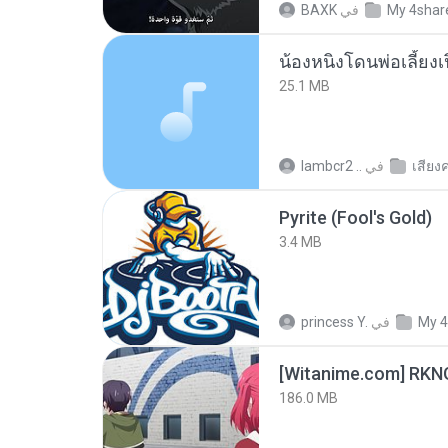
BAXK
في
My 4shar
25.1 MB
lambcr2 ..
في
เสียง
Pyrite (Fool's Gold)
3.4 MB
princess Y.
في
My 4
186.0 MB