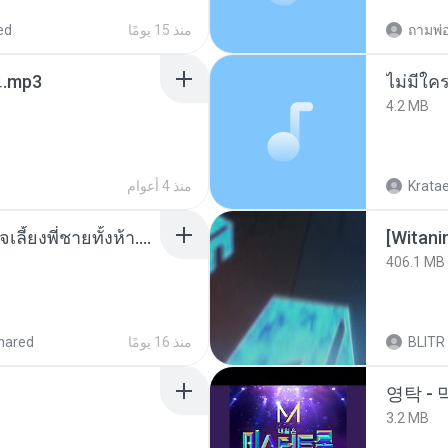
ed
منذ 15 يومًا
ᅡ오.mp3
ไม่มีใค
4.2 MB
منذ 4 أعوام
Krata
หนูน้อยสู้ชีวิตกับภารกิจเลี้ยงพี่ชายทั้งห้า.pdf
[Witan
406.1 MB
hared
منذ 16 يومًا
BLITR
영탁 - 
3.2 MB