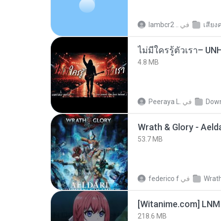
lambcr2 ..
في
เสียง
4.8 MB
Peeraya L.
في
Dow
53.7 MB
federico f
في
Wrath
[Witanime.com] LNM
218.6 MB