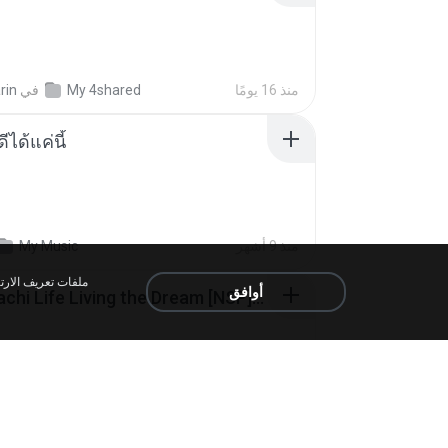
rin
في
My 4shared
منذ 16 يومًا
ีได้แค่นี้
My Music
منذ 9 أشهر
أوافق
Tomodachi Life Living the Dream [NSP].torrent
ob
في
My 4shared
منذ شهرين