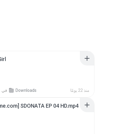
irl
지
في
Downloads
منذ 22 يومًا
ime.com] SDONATA EP 04 HD.mp4