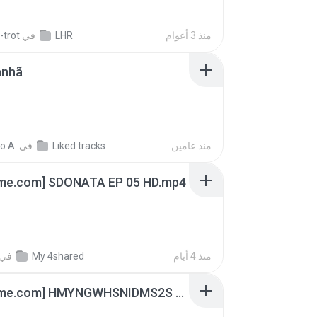
-trot
في
LHR
منذ 3 أعوام
anhã
o A.
في
Liked tracks
منذ عامين
ime.com] SDONATA EP 05 HD.mp4
في
My 4shared
منذ 4 أيام
[Witanime.com] HMYNGWHSNIDMS2S EP 05 HD.mp4