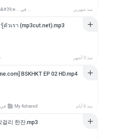
ถามพ่อ&#39;พ ม.
في
منذ شهرين
รรู้ตัวเรา (mp3cut.net).mp3
e
منذ 3 أشهر
ime.com] BSKHKT EP 02 HD.mp4
في
My 4shared
منذ 6 أيام
막걸리 한잔.mp3