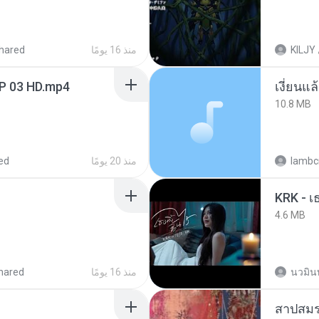
hared
منذ 16 يومًا
KILJY
EP 03 HD.mp4
เงี่ยนแ
10.8 MB
ed
منذ 20 يومًا
lambcr
4.6 MB
hared
منذ 16 يومًا
นวมิน
สาปสมร