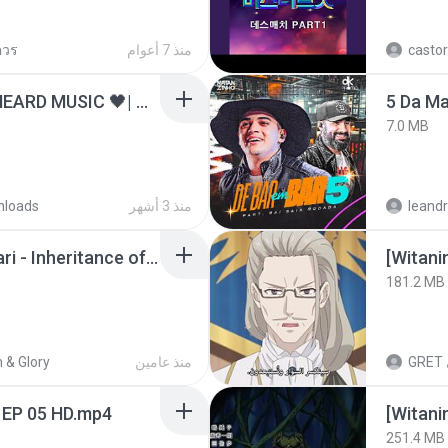
ควร
منذ 7 أعوام
castor
ไม่มีใครรู้ตัวเรา– UNHEARD MUSIC 🖤| Official Lyric Video | เพลงสู้ชีวิต
5 Da M
7.0 MB
nloads
منذ 3 أشهر
leandr
Wrath & Glory - Aeldari - Inheritance of Embers.pdf
[Witan
181.2 MB
 & Glory
منذ عامين
GRET
 EP 05 HD.mp4
251.4 MB