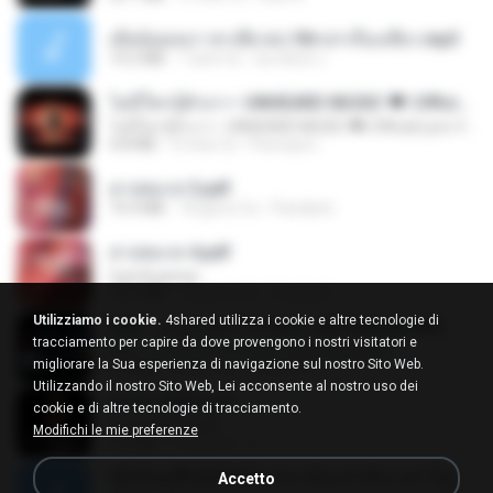
เมียน้อยเหงา พาเสียวค่ะ18+เล่าเรื่องเสียว.mp3
14.2 MB
7 anni fa
อมรพันธ์ จ.
ไม่มีใครรู้ตัวเรา– UNHEARD MUSIC 🖤| Official Lyric Video | เพลงสู้ชีวิต
ไม่มีใครรู้ตัวเรา– UNHEARD MUSIC 🖤| Official Lyric Video | เพลงสู้ชีวิต
4.8 MB
3 mesi fa
Peeraya L.
สาปสมรส 3.pdf
73.4 MB
18 giorni fa
Pandarin
สาปสมรส 4.pdf
CamScanner
73.1 MB
18 giorni fa
Pandarin
Utilizziamo i cookie.
4shared utilizza i cookie e altre tecnologie di
KRK - เธอทิ้งฉันไว้ Ft.N/A , HK [Official MV]
tracciamento per capire da dove provengono i nostri visitatori e
KRK - เธอทิ้งฉันไว้ Ft.N/A , HK [Official MV]
migliorare la Sua esperienza di navigazione sul nostro Sito Web.
4.6 MB
8 mesi fa
นวมินทร์
Utilizzando il nostro Sito Web, Lei acconsente al nostro uso dei
ฉันมันก็ดีได้แค่นี้
cookie e di altre tecnologie di tracciamento.
ฉันมันก็ดีได้แค่นี้
Modifichi le mie preferenze
4.2 MB
9 mesi fa
D
ເຊົາຮ້ອງເຖົ້າຊິເອົາທໍ່ໃດ (เซาฮ้องเถ้าสิเอาเท่าใด) ບຸນເກີດ ຫນູຫ່ວງ ft. ໂສພາ ຈຸນທະລາ
Accetto