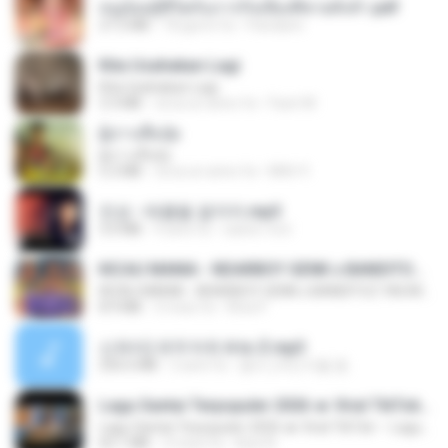
หนูน้อยสู้ชีวิตกับภารกิจเลี้ยงพี่ชายทั้งห้า.pdf
27.2 MB
18 giorni fa
Pandarin
Kita Usahakan Lagi
Kita Usahakan Lagi
3.3 MB
circa un anno fa
Fazri M.
ผู้บ่าวเสื้อปุ๋ย
ผู้บ่าวเสื้อปุ๋ย
5.2 MB
circa un anno fa
Mith 9.
진성 - 태클을 걸지마.mp3
3.0 MB
4 anni fa
castor-trot
KICAU MANIA - NDARBOY GENK x BANDITOZ YAOW 86 (OFFICIAL LYRIC VIDEO) GAS POL NDANGAK
KICAU MANIA - NDARBOY GENK x BANDITOZ YAOW 86 (OFFICIAL LYRIC VIDEO) GAS POL NDANGAK
8.9 MB
3 mesi fa
Rina P.
신유리) 유두자위 A to Z.mp3
256.6 MB
2 anni fa
좀비고4인커플 좀.
Lagu Santai Terpopuler 2026 🔥 Viral TikTok — Lagu Pop Indonesia Terbaru & Paling Hits 2026
Lagu Santai Terpopuler 2026 🔥 Viral TikTok — Lagu Pop Indonesia Terbaru & Paling Hits 2026
65.1 MB
3 mesi fa
Azis N.