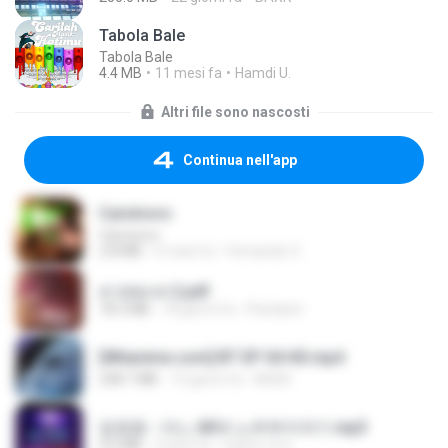
Tabola Bale
Tabola Bale
4.4 MB
11 mesi fa
Hamdi U.
Altri file sono nascosti
Continua nell'app
Carnívoro
Carnívoro
2.8 MB
6 mesi fa
Fernando O.
สาปสมรส 2.pdf
78.3 MB
18 giorni fa
Pandarin
[Witanime.com] BT EP 04 HD.mp4
248.7 MB
15 giorni fa
BAXK
임영웅 - 어느 60대 노부부이야기.mp3
4.6 MB
4 anni fa
castor-trot