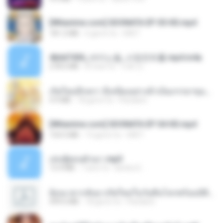
[Witanime.com] SDONATA EP 05 HD.mp4
181.2 MB
6 giorni fa
GRET
4b6d7436_바이노럴_사정컨트롤.mp4.m4a
278.6 MB
8 mesi fa
누빠 모.
เกิดใหม่อีกครา อี๋เหนียงอย่างข้าเป็นภรรยาขุนนาง 1_ST.pdf
4.9 MB
18 giorni fa
Pandarin
[Witanime.com] SDONATA EP 04 HD.mp4
154.5 MB
13 giorni fa
GRET
เล่นชู้ตอนผัวเมา.mp3
13.4 MB
7 anni fa
lambcr2 ..
ย้อนเวลากลับมาเกิดใหม่ในวันสิ้นโลกพร้อมมิติส่วนตัว 1-443 [จบ] - 揍趴长颈鹿.pdf
499.6 MB
18 giorni fa
Pandarin