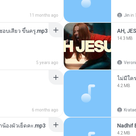
11 months ago
Jin
in
นชอบเสียว ขึ้นครู.mp3
AH, JE
14.3 MB
5 years ago
Veroni
ไม่มีใค
4.2 MB
6 months ago
Krata
ูกน้องผัวเย็ดคะ.mp3
4.2 MB