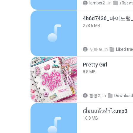
lambcr2 ..
in
เสียงค
278.6 MB
누빠 모.
in
Liked tra
Pretty Girl
8.8 MB
황영지
in
Download
เงี่ยนแล้วทำไง.mp3
10.8 MB