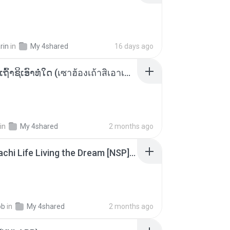
rin
in
My 4shared
16 days ago
ເຊົາຮ້ອງເຖົ້າຊິເອົາທໍ່ໃດ (เซาฮ้องเถ้าสิเอาเท่าใด) ບຸນເກີດ ຫນູຫ່ວງ ft. ໂສພາ ຈຸນທະລາ
in
My 4shared
2 months ago
Tomodachi Life Living the Dream [NSP].torrent
ob
in
My 4shared
2 months ago