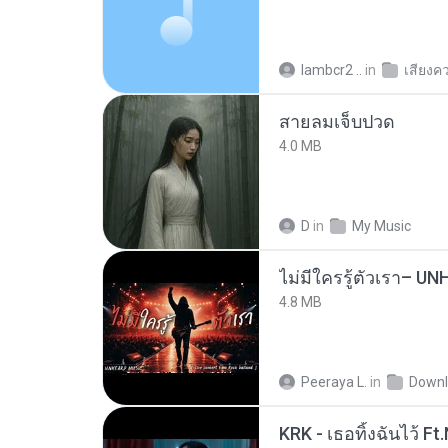
lambcr2 ..
in
เสียงค
สายลมเจ็บปวด
4.0 MB
D
in
My Music
4.8 MB
Peeraya L.
in
Downl