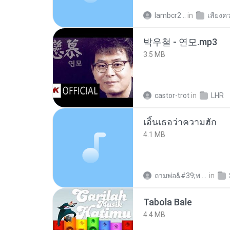
lambcr2 ..
in
เสียงค
박우철 - 연모.mp3
3.5 MB
castor-trot
in
LHR
เอิ้นเธอว่าความฮัก
4.1 MB
ถามพ่อ&#39;พ ม.
in
Tabola Bale
4.4 MB