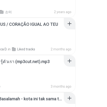
소이
2 years ago
SUS / CORAÇÃO IGUAL AO TEU
ca D.
in
Liked tracks
2 months ago
รรู้ตัวเรา (mp3cut.net).mp3
e
3 months ago
Nadhif Basalamah - kota ini tak sama tanpamu (Official Lyric Video).mp3