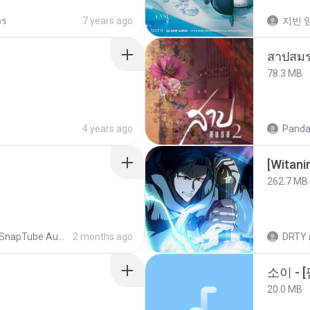
วร
7 years ago
지빈 임
สาปสมร
78.3 MB
4 years ago
Panda
[Witan
262.7 MB
SnapTube Audio
2 months ago
DRTY
20.0 MB