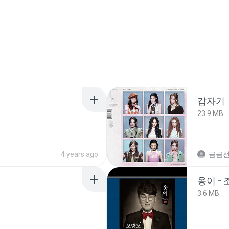
갑자기
23.9 MB
4 years ago
금금
옹이 - 
3.6 MB