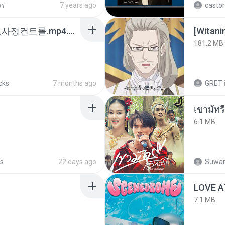
วร
7 years ago
castor
4b6d7436_바이노럴_사정컨트롤.mp4.m4a
[Witan
181.2 MB
cks
7 months ago
GRET
เขามัทรี
6.1 MB
s
22 days ago
Suwan
LOVE 
7.1 MB