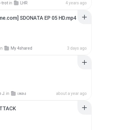
-trot
in
LHR
4 years ago
ime.com] SDONATA EP 05 HD.mp4
in
My 4shared
3 days ago
 J.
in
เพลง
about a year ago
ATTACK