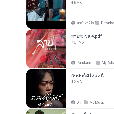
4.6 MB
นวมินทร์
in
Downlo
สาปสมรส 4.pdf
73.1 MB
Pandarin
in
My 4sh
ฉันมันก็ดีได้แค่นี้
4.2 MB
D
in
My Music