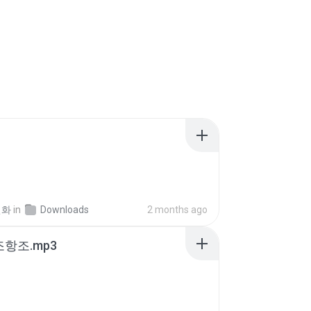
선화
in
Downloads
2 months ago
조항조.mp3