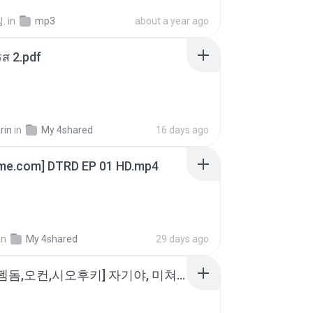
.
in
mp3
about a year ago
ส 2.pdf
rin
in
My 4shared
16 days ago
ime.com] DTRD EP 01 HD.mp4
in
My 4shared
29 days ago
소이 - [펨돔,오컨,시오후키] 자기야, 미쳐볼래 #남성향 #ASMR #펨돔 #여공남수 #19금.mp3