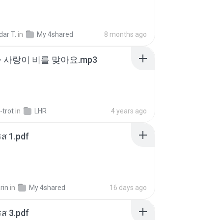
ar T.
in
My 4shared
8 months ago
- 사랑이 비를 맞아요.mp3
-trot
in
LHR
4 years ago
ส 1.pdf
rin
in
My 4shared
16 days ago
ส 3.pdf