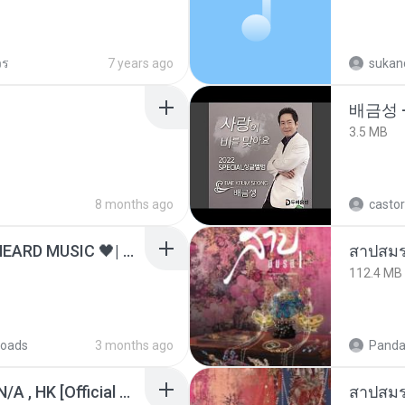
วร
7 years ago
sukand
배금성 
3.5 MB
8 months ago
castor
ไม่มีใครรู้ตัวเรา– UNHEARD MUSIC 🖤| Official Lyric Video | เพลงสู้ชีวิต
สาปสมร
112.4 MB
oads
3 months ago
Panda
KRK - เธอทิ้งฉันไว้ Ft.N/A , HK [Official MV]
สาปสมร