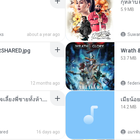
กุหลาบ
5.9 MB
ks
about a year ago
Suwan
SHARED.jpg
53.7 MB
12 months ago
federi
หนูน้อยสู้ชีวิตกับภารกิจเลี้ยงพี่ชายทั้งห้า.pdf
14.2 MB
ared
16 days ago
อมรพัน