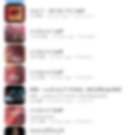
조승구 - 꽃바람 여인.mp3
3.2 MB
4 years ago
castor-trot
สาปสมรส 1.pdf
112.4 MB
18 days ago
Pandarin
สาปสมรส 2.pdf
78.3 MB
18 days ago
Pandarin
สาปสมรส 3.pdf
73.4 MB
18 days ago
Pandarin
KRK - เธอทิ้งฉันไว้ Ft.N/A , HK [Official MV]
KRK - เธอทิ้งฉันไว้ Ft.N/A , HK [Official MV]
4.6 MB
8 months ago
นวมินทร์
สาปสมรส 4.pdf
CamScanner
73.1 MB
18 days ago
Pandarin
ฉันมันก็ดีได้แค่นี้