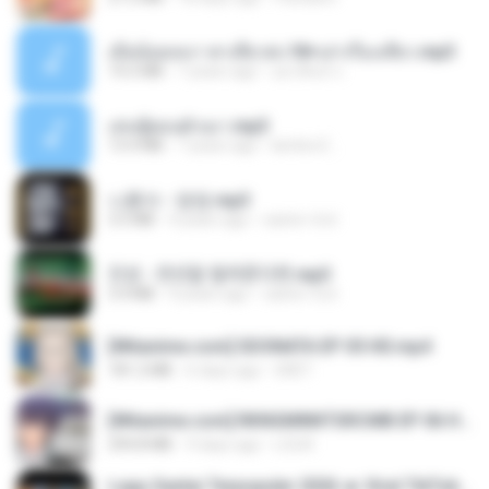
เมียน้อยเหงา พาเสียวค่ะ18+เล่าเรื่องเสียว.mp3
14.2 MB
7 years ago
อมรพันธ์ จ.
เล่นชู้ตอนผัวเมา.mp3
13.4 MB
7 years ago
lambcr2 ..
나훈아 - 영영.mp3
3.5 MB
4 years ago
castor-trot
진성 - 천년을 빌려준다면.mp3
3.4 MB
4 years ago
castor-trot
[Witanime.com] SDONATA EP 05 HD.mp4
181.2 MB
6 days ago
GRET
[Witanime.com] RKNGMNNTSRCMB EP 06 HD.mp4
294.8 MB
9 days ago
LOLKI
Lagu Santai Terpopuler 2026 🔥 Viral TikTok — Lagu Pop Indonesia Terbaru & Paling Hits 2026