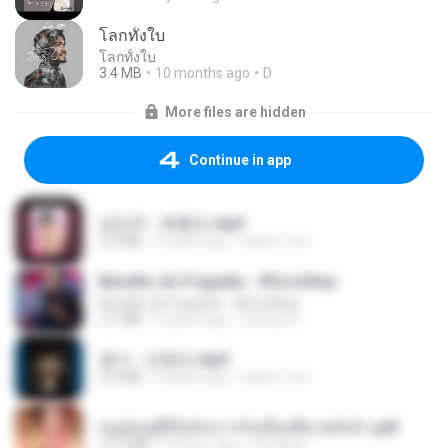
โลกทั้งใบ
โลกทั้งใบ
3.4 MB
10 months ago
D
More files are hidden
Continue in app
강민주 - 회룡포.mp3
3.5 MB
4 years ago
castor-trot
Barulho do Foguete - #Escolhas
Barulho do Foguete - #Escolhas
2.1 MB
2 years ago
Camila A.
옹이 - 조항조.mp3
3.6 MB
4 years ago
castor-trot
หนูน้อยสู้ชีวิตกับภารกิจเลี้ยงพี่ชายทั้งห้า.pdf
27.2 MB
18 days ago
Pandarin