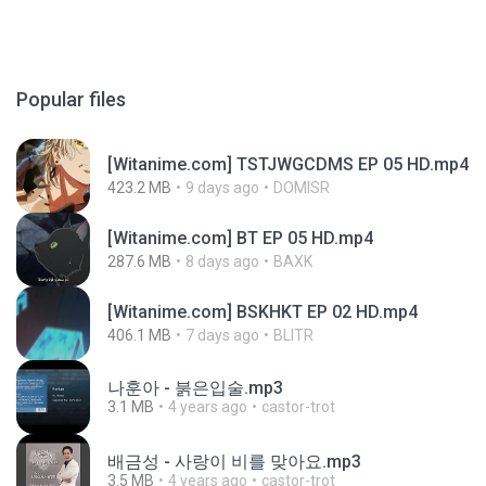
Popular files
[Witanime.com] TSTJWGCDMS EP 05 HD.mp4
423.2 MB
9 days ago
DOMISR
[Witanime.com] BT EP 05 HD.mp4
287.6 MB
8 days ago
BAXK
[Witanime.com] BSKHKT EP 02 HD.mp4
406.1 MB
7 days ago
BLITR
나훈아 - 붉은입술.mp3
3.1 MB
4 years ago
castor-trot
배금성 - 사랑이 비를 맞아요.mp3
3.5 MB
4 years ago
castor-trot