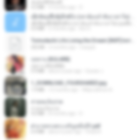
ฉันมันก็ดีได้แค่นี้
4.2 MB
9 months ago
D
ເຊົາຮ້ອງເຖົ້າຊິເອົາທໍ່ໃດ (เซาฮ้องเถ้าสิเอาเท่าใด) ບຸນເກີດ ຫນູຫ່ວງ ft. ໂສພາ ຈຸນທະລາ
ເຊົາຮ້ອງເຖົ້າຊິເອົາທໍ່ໃດ (เซาฮ้องเถ้าสิเอาเท่าใด) ບຸນເກີດ ຫນູຫ່ວງ ft. ໂສພາ ຈຸນທະລາ
6.0 MB
2 months ago
But G.
Tomodachi Life Living the Dream [NSP].torrent
252 KB
2 months ago
margob
กุหลาบ (KULARB)
กุหลาบ (KULARB)
5.9 MB
about a year ago
Suwan J.
1_DOWNLOAD_FOURSHARED.jpg
1.9 MB
12 months ago
Wtlprodthree A.
สายลมเจ็บปวด
สายลมเจ็บปวด
4.0 MB
8 months ago
D
ฝ่าบาททรงพระเจริญหมื่นปี1.pdf
6.4 MB
about a year ago
Orasa K.