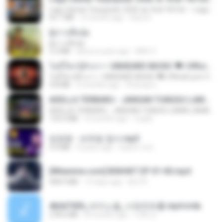
Lagu Santai Terpopuler 2026 🔥 Viral TikTok — Lagu Pop Indonesia Terbaru & Paling Hits 2026
65.1 MB
3 months ago
Azis N.
ผู้บ่าวเสื้อปุ๋ย
ผู้บ่าวเสื้อปุ๋ย
5.2 MB
about a year ago
Mith 9.
ไม่มีใครรู้ตัวเรา– UNHEARD MUSIC 🖤| Official Lyric Video | เพลงสู้ชีวิต
ไม่มีใครรู้ตัวเรา– UNHEARD MUSIC 🖤| Official Lyric Video | เพลงสู้ชีวิต
4.8 MB
3 months ago
Peeraya L.
ADELLA TERBARU - JANGAN TUNGGU LAMA LAMA - GELAS RETAK - OM ADELLA FULL ALBUM TERBARU 2026
ADELLA TERBARU - JANGAN TUNGGU LAMA LAMA - GELAS RETAK - OM ADELLA FULL ALBUM TERBARU 2026
133.0 MB
4 months ago
Cuplis
임영웅 - 보랏빛 엽서.mp3
4.4 MB
4 years ago
castor-trot
[Witanime.com] BSKHKT EP 01 HD.mp4
408.9 MB
14 days ago
BLITR
4b6d7436_바이노럴_사정컨트롤.mp4.m4a
278.6 MB
8 months ago
누빠 모.