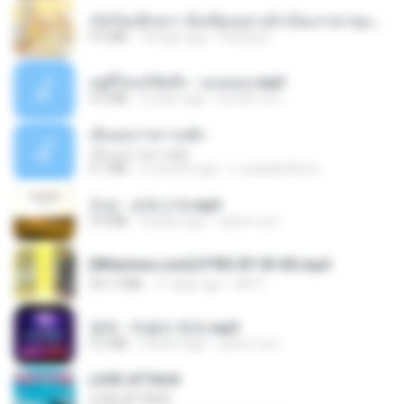
เกิดใหม่อีกครา อี๋เหนียงอย่างข้าเป็นภรรยาขุนนาง 1_ST.pdf
4.9 MB
18 days ago
Pandarin
อยู่ที่ไหนก็คิดถึง - เมนทอล.mp3
4.2 MB
2 years ago
มันไม้สาย ม.
เอิ้นเธอว่าความฮัก
เอิ้นเธอว่าความฮัก
4.1 MB
2 months ago
ถามพ่อ&#39;พ ม.
진성 - 보릿고개.mp3
3.4 MB
4 years ago
castor-trot
[Witanime.com] DTRD EP 03 HD.mp4
321.3 MB
17 days ago
DRTY
영탁 - 막걸리 한잔.mp3
3.2 MB
3 years ago
castor-trot
LOVE ATTACK
LOVE ATTACK