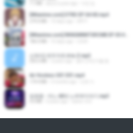
7.1 MB
about a year ago
지빈 임.
[Witanime.com] DTRD EP 04 HD.mp4
279.0 MB
10 days ago
DRTY
[Witanime.com] RKNGMNNTSRCMB EP 05 HD.mp4
186.0 MB
16 days ago
LOLKI
신유리) 유두자위 A to Z.mp3
256.6 MB
2 years ago
좀비고4인커플 좀.
Air Hostess S01 E01.mp4
174.4 MB
3 months ago
민호 이.
임영웅 - 어느 60대 노부부이야기.mp3
4.6 MB
4 years ago
castor-trot