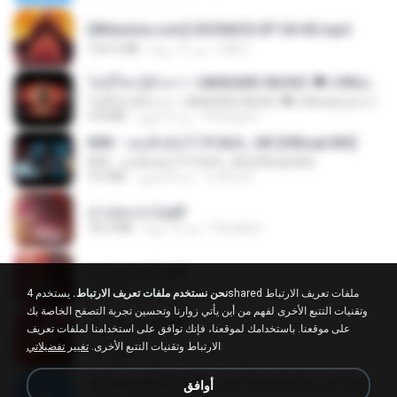
[Witanime.com] SDONATA EP 04 HD.mp4
154.5 MB
منذ 11 يومًا
GRET
ไม่มีใครรู้ตัวเรา– UNHEARD MUSIC 🖤| Official Lyric Video | เพลงสู้ชีวิต
ไม่มีใครรู้ตัวเรา– UNHEARD MUSIC 🖤| Official Lyric Video | เพลงสู้ชีวิต
4.8 MB
منذ 3 أشهر
Peeraya L.
KRK - เธอทิ้งฉันไว้ Ft.N/A , HK [Official MV]
KRK - เธอทิ้งฉันไว้ Ft.N/A , HK [Official MV]
4.6 MB
منذ 8 أشهر
นวมินทร์
สาปสมรส 2.pdf
78.3 MB
منذ 16 يومًا
Pandarin
สาปสมรส 3.pdf
73.4 MB
منذ 16 يومًا
Pandarin
نحن نستخدم ملفات تعريف الارتباط.
يستخدم 4shared ملفات تعريف الارتباط
وتقنيات التتبع الأخرى لفهم من أين يأتي زوارنا وتحسين تجربة التصفح الخاصة بك
สาปสมรส 4.pdf
على موقعنا. باستخدامك لموقعنا، فإنك توافق على استخدامنا لملفات تعريف
CamScanner
الارتباط وتقنيات التتبع الأخرى.
تغيير تفضيلاتي
73.1 MB
منذ 16 يومًا
Pandarin
ເຊົາຮ້ອງເຖົ້າຊິເອົາທໍ່ໃດ (เซาฮ้องเถ้าสิเอาเท่าใด) ບຸນເກີດ ຫນູຫ່ວງ ft. ໂສພາ ຈຸນທະລາ
أوافق