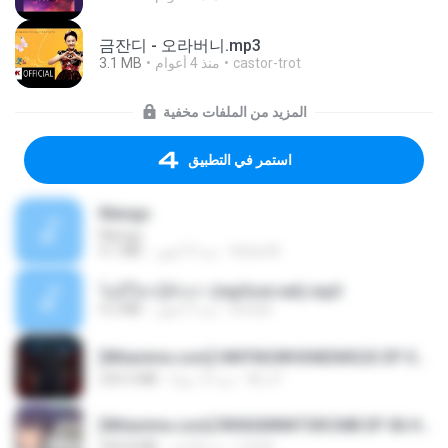
금잔디 - 오라버니.mp3
3.1 MB
منذ 4 أعوام
castor-trot
المزيد من الملفات مخفية
استمر في التطبيق
Mangu
Mangu
4.1 MB
منذ 9 أشهر
Azka M.
ไม่มีใครรู้ตัวเรา (mp3cut.net).mp3
4.2 MB
منذ 3 أشهر
Kratae
[Witanime.com] HMYNGWHSNIDMS2S EP 04 HD.mp4
235.5 MB
منذ 13 يومًا
KILJY
[Witanime.com] RKNGMNNTSRCMB EP 06 HD.mp4
294.8 MB
منذ 8 أيام
LOLKI