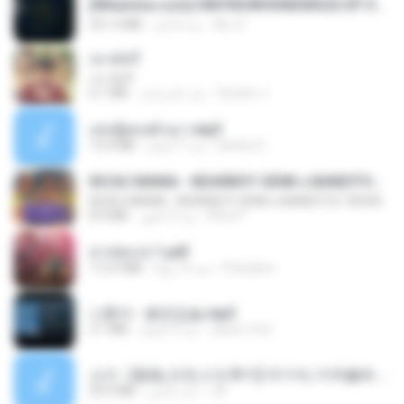
[Witanime.com] HMYNGWHSNIDMS2S EP 05 HD.mp4
251.4 MB
منذ 6 أيام
KILJY
เขามัทรี
เขามัทรี
6.1 MB
منذ عام واحد
Suwan J.
เล่นชู้ตอนผัวเมา.mp3
13.4 MB
منذ 7 أعوام
lambcr2 ..
KICAU MANIA - NDARBOY GENK x BANDITOZ YAOW 86 (OFFICIAL LYRIC VIDEO) GAS POL NDANGAK
KICAU MANIA - NDARBOY GENK x BANDITOZ YAOW 86 (OFFICIAL LYRIC VIDEO) GAS POL NDANGAK
8.9 MB
منذ 3 أشهر
Rina P.
สาปสมรส 1.pdf
112.4 MB
منذ 16 يومًا
Pandarin
나훈아 - 붉은입술.mp3
3.1 MB
منذ 4 أعوام
castor-trot
소이 - [펨돔,오컨,시오후키] 자기야, 미쳐볼래 #남성향 #ASMR #펨돔 #여공남수 #19금.mp3
20.0 MB
منذ عامين
Jin