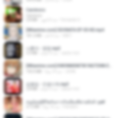
Carnívoro
Carnívoro
2.8 MB
منذ 6 أشهر
Fernando O.
[Witanime.com] SDONATA EP 05 HD.mp4
181.2 MB
منذ 4 أيام
GRET
나훈아 - 영영.mp3
3.5 MB
منذ 4 أعوام
castor-trot
[Witanime.com] KWONMSNITIK1NGTDNN EP 04 HD.mp4
192.0 MB
منذ 14 يومًا
JUVIA
김용임 - 인생시계.mp3
2.8 MB
منذ 3 أعوام
castor-trot
หนูน้อยสู้ชีวิตกับภารกิจเลี้ยงพี่ชายทั้งห้า.pdf
27.2 MB
منذ 16 يومًا
Pandarin