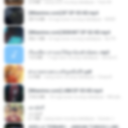
3.3 MB
isang taon na ang nakalipas
Fazri M.
[Witanime.com] BT EP 05 HD.mp4
287.6 MB
8 mga araw na ang nakalipas
BAXK
[Witanime.com] BSKHKT EP 02 HD.mp4
406.1 MB
8 mga araw na ang nakalipas
BLITR
เรื่องเสียว สาแอบให้ลูกน้องผัวเย็ดคะ.mp3
13.6 MB
7 mga taon na ang nakalipas
lambcr2 ..
ฝ่าบาททรงพระเจริญหมื่นปี1.pdf
6.4 MB
isang taon na ang nakalipas
Orasa K.
[Witanime.com] LNM EP 05 HD.mp4
218.6 MB
18 mga araw na ang nakalipas
MUrabito
เขามัทรี
เขามัทรี
6.1 MB
isang taon na ang nakalipas
Suwan J.
ADELLA TERBARU - JANGAN TUNGGU LAMA LAMA - GELAS RETAK - OM ADELLA FULL ALBUM TERBARU 2026