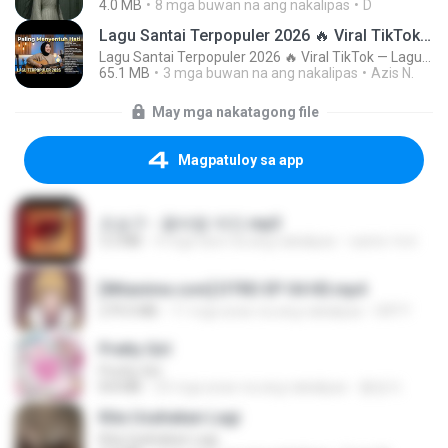
4.0 MB
8 mga buwan na ang nakalipas
D
Lagu Santai Terpopuler 2026 🔥 Viral TikTok — Lagu Pop Indonesia Terbaru & Paling Hits 2026
Lagu Santai Terpopuler 2026 🔥 Viral TikTok — Lagu Pop Indonesia Terbaru & Paling Hits 2026
65.1 MB
3 mga buwan na ang nakalipas
Azis N.
May mga nakatagong file
Magpatuloy sa app
조승구 - 꽃바람 여인.mp3
3.2 MB
4 mga taon na ang nakalipas
castor-trot
[Witanime.com] DTRD EP 04 HD.mp4
279.0 MB
11 mga araw na ang nakalipas
DRTY
Pretty Girl
Pretty Girl
8.8 MB
25 mga araw na ang nakalipas
황영지
Kita Usahakan Lagi
Kita Usahakan Lagi