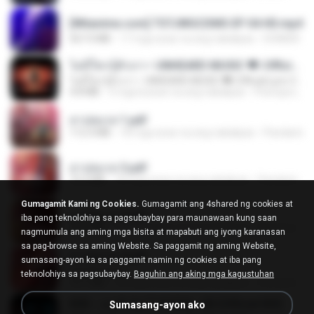
[Witanime.com] TSTJWGCDMS EP 04 HD.mp4
567.0 MB
17 mga araw na ang nakalipas
DOMISR
ไม่มีใครรู้ตัวเรา– UNHEARD MUSIC 🖤| Official Lyric Video | เพลงสู้ชีวิต
ไม่มีใครรู้ตัวเรา– UNHEARD MUSIC 🖤| Official Lyric Video | เพลงสู้ชีวิต
4.8 MB
3 mga buwan na ang nakalipas
Peeraya L.
สาปสมรส 1.pdf
112.4 MB
18 mga araw na ang nakalipas
Pandarin
สาปสมรส 3.pdf
73.4 MB
18 mga araw na ang nakalipas
Pandarin
Gumagamit Kami ng Cookies.
Gumagamit ang 4shared ng cookies at
สาปสมรส 2.pdf
iba pang teknolohiya sa pagsubaybay para maunawaan kung saan
78.3 MB
18 mga araw na ang nakalipas
Pandarin
nagmumula ang aming mga bisita at mapabuti ang iyong karanasan
sa pag-browse sa aming Website. Sa paggamit ng aming Website,
สาปสมรส 4.pdf
sumasang-ayon ka sa paggamit namin ng cookies at iba pang
CamScanner
teknolohiya sa pagsubaybay.
Baguhin ang aking mga kagustuhan
73.1 MB
18 mga araw na ang nakalipas
Pandarin
KRK - เธอทิ้งฉันไว้ Ft.N/A , HK [Official MV]
Sumasang-ayon ako