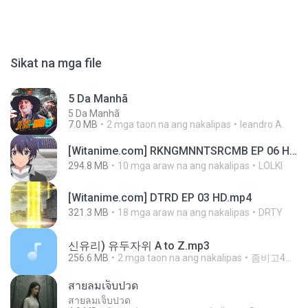
Sikat na mga file
5 Da Manhã
5 Da Manhã
7.0 MB
2 mga taon na ang nakalipas
leandro A.
[Witanime.com] RKNGMNNTSRCMB EP 06 HD.mp4
294.8 MB
10 mga araw na ang nakalipas
LOLKI
[Witanime.com] DTRD EP 03 HD.mp4
321.3 MB
18 mga araw na ang nakalipas
DRTY
신유리) 유두자위 A to Z.mp3
256.6 MB
2 mga taon na ang nakalipas
좀비고4인커플 좀.
สายลมเจ็บปวด
สายลมเจ็บปวด