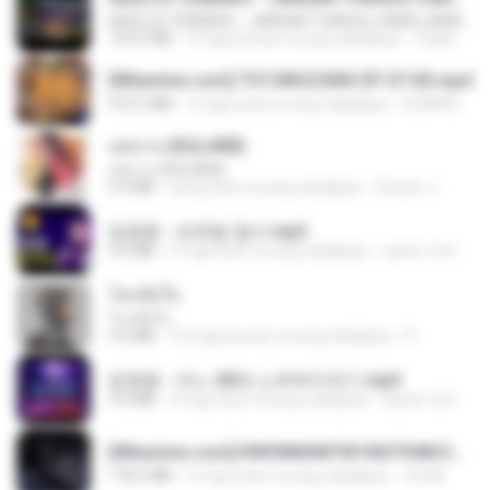
ADELLA TERBARU - JANGAN TUNGGU LAMA LAMA - GELAS RETAK - OM ADELLA FULL ALBUM TERBARU 2026
133.0 MB
4 mga buwan na ang nakalipas
Cuplis
[Witanime.com] TSTJWGCDMS EP 07 HD.mp4
472.5 MB
3 mga araw na ang nakalipas
DOMISR
กุหลาบ (KULARB)
กุหลาบ (KULARB)
5.9 MB
isang taon na ang nakalipas
Suwan J.
임영웅 - 보랏빛 엽서.mp3
4.4 MB
4 mga taon na ang nakalipas
castor-trot
โลกทั้งใบ
โลกทั้งใบ
3.4 MB
10 mga buwan na ang nakalipas
D
임영웅 - 어느 60대 노부부이야기.mp3
4.6 MB
4 mga taon na ang nakalipas
castor-trot
[Witanime.com] KWONMSNITIK1NGTDNN EP 05 HD.mp4
178.3 MB
9 mga araw na ang nakalipas
JUVIA