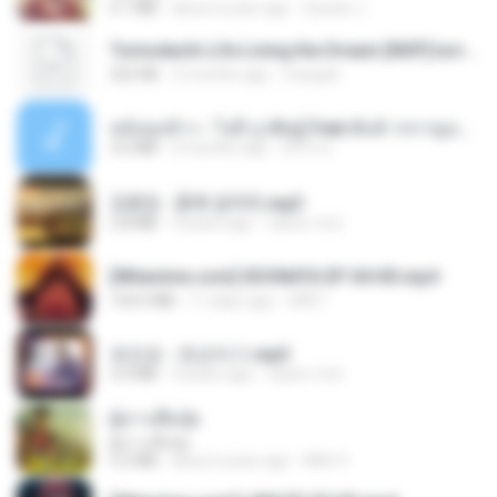
6.1 MB
about a year ago
Suwan J.
Tomodachi Life Living the Dream [NSP].torrent
252 KB
2 months ago
margob
หม้อหุงข้าว - โจอี้ ภูวศิษฐ์ Feat.พั้นช์ วรกาญจน์-315237.mp3
3.6 MB
2 months ago
จิ๊กโก๋ ส.
김용임 - 흙에 살리라.mp3
2.8 MB
4 years ago
castor-trot
[Witanime.com] SDONATA EP 04 HD.mp4
154.5 MB
11 days ago
GRET
유진표 - 천년지기.mp3
3.0 MB
4 years ago
castor-trot
ผู้บ่าวเสื้อปุ๋ย
ผู้บ่าวเสื้อปุ๋ย
5.2 MB
about a year ago
Mith 9.