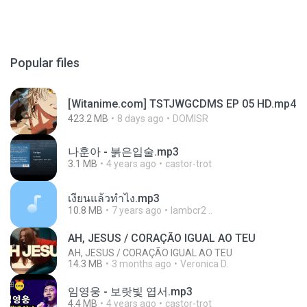
Popular files
[Witanime.com] TSTJWGCDMS EP 05 HD.mp4
423.2 MB
8 days ago
DOMISR
나훈아 - 붉은입술.mp3
3.1 MB
4 years ago
castor-trot
เงี่ยนแล้วทำไง.mp3
10.8 MB
7 years ago
lambcr2 ..
AH, JESUS / CORAÇÃO IGUAL AO TEU
AH, JESUS / CORAÇÃO IGUAL AO TEU
14.3 MB
3 months ago
Veronica D.
임영웅 - 보랏빛 엽서.mp3
4.4 MB
4 years ago
castor-trot