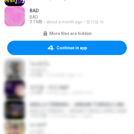
BAD
BAD
3.7 MB
about a month ago
문지영 여.
More files are hidden
Continue in app
โลกทั้งใบ
โลกทั้งใบ
3.4 MB
10 months ago
D
박우철 - 연모.mp3
3.5 MB
4 years ago
castor-trot
ADELLA TERBARU - JANGAN TUNGGU LAMA LAMA - GELAS RETAK - OM ADELLA FULL ALBUM TERBARU 2026
ADELLA TERBARU - JANGAN TUNGGU LAMA LAMA - GELAS RETAK - OM ADELLA FULL ALBUM TERBARU 2026
133.0 MB
4 months ago
Cuplis
เขามัทรี
เขามัทรี