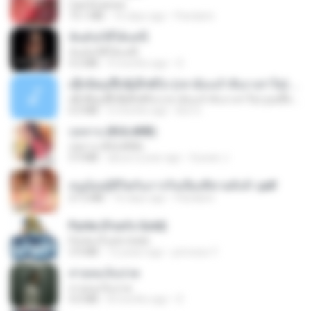
CamScanner
73.1 MB
16 days ago
Pandarin
ฉันมันก็ดีได้แค่นี้
ฉันมันก็ดีได้แค่นี้
4.2 MB
9 months ago
D
ເຊົາຮ້ອງເຖົ້າຊິເອົາທໍ່ໃດ (เซาฮ้องเถ้าสิเอาเท่าใด) ບຸນເກີດ ຫນູຫ່ວງ ft. ໂສພາ ຈຸນທະລາ
ເຊົາຮ້ອງເຖົ້າຊິເອົາທໍ່ໃດ (เซาฮ้องเถ้าสิเอาเท่าใด) ບຸນເກີດ ຫນູຫ່ວງ ft. ໂສພາ ຈຸນທະລາ
6.0 MB
2 months ago
But G.
กุหลาบ (KULARB)
กุหลาบ (KULARB)
5.9 MB
about a year ago
Suwan J.
หนูน้อยสู้ชีวิตกับภารกิจเลี้ยงพี่ชายทั้งห้า.pdf
27.2 MB
16 days ago
Pandarin
Pyrite (Fool's Gold)
Pyrite (Fool's Gold)
3.4 MB
12 years ago
princess Y.
สายลมเจ็บปวด
สายลมเจ็บปวด
4.0 MB
8 months ago
D