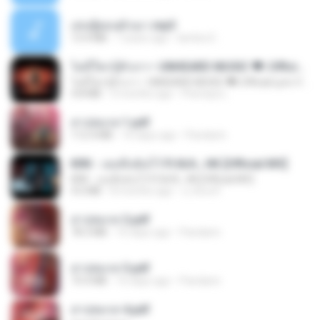
เล่นชู้ตอนผัวเมา.mp3
13.4 MB
7 years ago
lambcr2 ..
ไม่มีใครรู้ตัวเรา– UNHEARD MUSIC 🖤| Official Lyric Video | เพลงสู้ชีวิต
ไม่มีใครรู้ตัวเรา– UNHEARD MUSIC 🖤| Official Lyric Video | เพลงสู้ชีวิต
4.8 MB
3 months ago
Peeraya L.
สาปสมรส 1.pdf
112.4 MB
16 days ago
Pandarin
KRK - เธอทิ้งฉันไว้ Ft.N/A , HK [Official MV]
KRK - เธอทิ้งฉันไว้ Ft.N/A , HK [Official MV]
4.6 MB
8 months ago
นวมินทร์
สาปสมรส 2.pdf
78.3 MB
16 days ago
Pandarin
สาปสมรส 3.pdf
73.4 MB
16 days ago
Pandarin
สาปสมรส 4.pdf