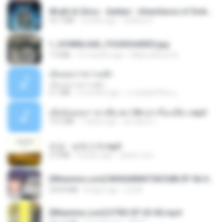
Wrath & Glory - Aeldari - Inheritance of Embers.pdf
53.7 MB
2 years ago
federico f
1_DOWNLOAD_FOURSHARED.jpg
1.9 MB
12 months ago
Wtlprodthree A.
เอิ้นเธอว่าความฮัก
เอิ้นเธอว่าความฮัก
4.1 MB
2 months ago
ถามพ่อ&#39;พ ม.
เมียน้อยเหงา พาเสียวค่ะ18+เล่าเรื่องเสียว.mp3
14.2 MB
7 years ago
อมรพันธ์ จ.
진성 - 보릿고개.mp3
3.4 MB
4 years ago
castor-trot
[Witanime.com] RKNGMNNTSRCMB EP 06 HD.mp4
294.8 MB
8 days ago
LOLKI
[Witanime.com] DTRD EP 03 HD.mp4