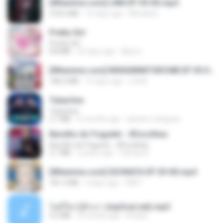
[Witanime.com] LNM EP 05 HD.mp4
218.6 MB
16 days ago
MUrabito
Pretty Girl
Pretty Girl
8.8 MB
22 days ago
황영지
[Witanime.com] RKNGMNNTSRCMB EP 05 HD.mp4
186.0 MB
15 days ago
LOLKI
Tubarões
Tubarões
2.7 MB
6 months ago
aandre.rodrigues
Barulho do Foguete - #Escolhas
Barulho do Foguete - #Escolhas
2.1 MB
2 years ago
Camila A.
[Witanime.com] SDONATA EP 05 HD.mp4
181.2 MB
4 days ago
GRET
ไม่มีใครรู้ตัวเรา (mp3cut.net).mp3
4.2 MB
3 months ago
Kratae