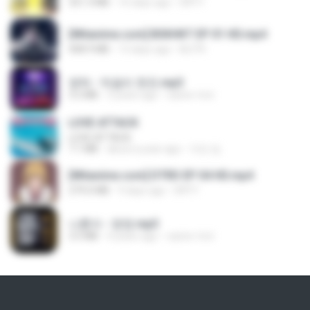
321.3 MB
16 days ago
DRTY
[Witanime.com] BSKHKT EP 01 HD.mp4
408.9 MB
13 days ago
BLITR
영탁 - 막걸리 한잔.mp3
3.2 MB
3 years ago
castor-trot
LOVE ATTACK
LOVE ATTACK
7.1 MB
about a year ago
지빈 임.
[Witanime.com] DTRD EP 04 HD.mp4
279.0 MB
9 days ago
DRTY
나훈아 - 영영.mp3
3.5 MB
4 years ago
castor-trot