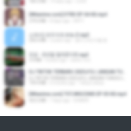
186.0 MB
14 days ago
LOLKI
[Witanime.com] DTRD EP 04 HD.mp4
279.0 MB
8 days ago
DRTY
신유리) 유두자위 A to Z.mp3
256.6 MB
2 years ago
좀비고4인커플 좀.
진성 - 천년을 빌려준다면.mp3
3.4 MB
4 years ago
castor-trot
DJ TIKTOK TERBARU 2025🎵DJ JANGAN TUNGGU LAMA LAMA NANTI LAMA LAMA 🎵DJ SEDIA AKU SEBELUM HUJAN
DJ TIKTOK TERBARU 2025🎵DJ JANGAN TUNGGU LAMA LAMA NANTI LAMA LAMA 🎵DJ SEDIA AKU SEBELUM HUJAN
199.4 MB
6 months ago
Yahya Lahiya
[Witanime.com] TSTJWGCDMS EP 05 HD.mp4
423.2 MB
7 days ago
DOMISR