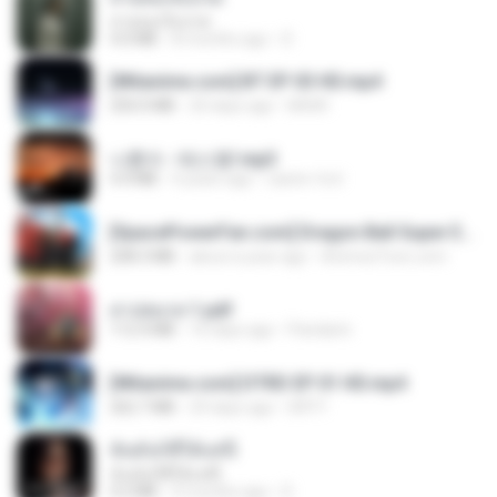
สายลมเจ็บปวด
4.0 MB
8 months ago
D
[Witanime.com] BT EP 03 HD.mp4
250.0 MB
20 days ago
BAXK
나훈아 - 테스형!.mp3
4.4 MB
4 years ago
castor-trot
[SpacePowerFan.com] Dragon Ball Super EP1 480p.mp4
208.3 MB
about a year ago
AnimezToon.com
สาปสมรส 1.pdf
112.4 MB
16 days ago
Pandarin
[Witanime.com] DTRD EP 01 HD.mp4
262.7 MB
29 days ago
DRTY
ฉันมันก็ดีได้แค่นี้
ฉันมันก็ดีได้แค่นี้
4.2 MB
9 months ago
D