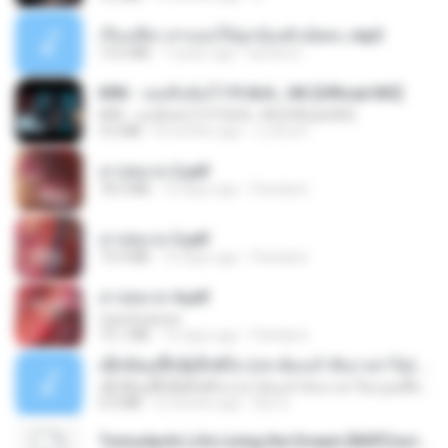
เรื่องเสียว สาแอบให้ลูกน้องผัวเย็ดคะ.mp3
13.6 MB
7 years ago
lambcr2 ..
KRK - เธอทิ้งฉันไว้ Ft.N/A , HK [Official MV]
KRK - เธอทิ้งฉันไว้ Ft.N/A , HK [Official MV]
4.6 MB
8 months ago
นวมินทร์
สาปสมรส 2.pdf
78.3 MB
16 days ago
Pandarin
สาปสมรส 3.pdf
73.4 MB
16 days ago
Pandarin
สาปสมรส 4.pdf
CamScanner
73.1 MB
16 days ago
Pandarin
ເຊົາຮ້ອງເຖົ້າຊິເອົາທໍ່ໃດ (เซาฮ้องเถ้าสิเอาเท่าใด) ບຸນເກີດ ຫນູຫ່ວງ ft. ໂສພາ ຈຸນທະລາ
ເຊົາຮ້ອງເຖົ້າຊິເອົາທໍ່ໃດ (เซาฮ้องเถ้าสิเอาเท่าใด) ບຸນເກີດ ຫນູຫ່ວງ ft. ໂສພາ ຈຸນທະລາ
6.0 MB
2 months ago
But G.
Tomodachi Life Living the Dream [NSP].torrent