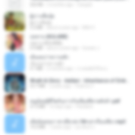
252 KB
2 months ago
margob
ผู้บ่าวเสื้อปุ๋ย
ผู้บ่าวเสื้อปุ๋ย
5.2 MB
about a year ago
Mith 9.
กุหลาบ (KULARB)
กุหลาบ (KULARB)
5.9 MB
about a year ago
Suwan J.
เอิ้นเธอว่าความฮัก
เอิ้นเธอว่าความฮัก
4.1 MB
2 months ago
ถามพ่อ&#39;พ ม.
Wrath & Glory - Aeldari - Inheritance of Embers.pdf
53.7 MB
2 years ago
federico f
หนูน้อยสู้ชีวิตกับภารกิจเลี้ยงพี่ชายทั้งห้า.pdf
27.2 MB
16 days ago
Pandarin
เมียน้อยเหงา พาเสียวค่ะ18+เล่าเรื่องเสียว.mp3
14.2 MB
7 years ago
อมรพันธ์ จ.