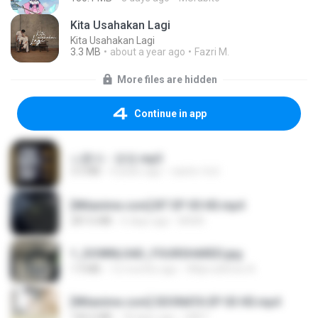
Kita Usahakan Lagi
Kita Usahakan Lagi
3.3 MB
about a year ago
Fazri M.
More files are hidden
Continue in app
나훈아 - 영영.mp3
3.5 MB
4 years ago
castor-trot
[Witanime.com] BT EP 05 HD.mp4
287.6 MB
6 days ago
BAXK
1_DOWNLOAD_FOURSHARED.jpg
1.9 MB
12 months ago
Wtlprodthree A.
[Witanime.com] SDONATA EP 03 HD.mp4
140.6 MB
18 days ago
GRET