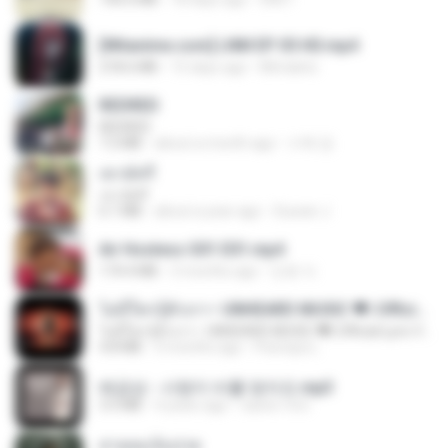
[Witanime.com] LNM EP 05 HD.mp4
218.6 MB
15 days ago
MUrabito
REDRED
REDRED
7.2 MB
about a month ago
수혁 장.
เขามัทรี
เขามัทรี
6.1 MB
about a year ago
Suwan J.
Air Hostess S01 E01.mp4
174.4 MB
3 months ago
민호 이.
ไม่มีใครรู้ตัวเรา– UNHEARD MUSIC 🖤| Official Lyric Video | เพลงสู้ชีวิต
ไม่มีใครรู้ตัวเรา– UNHEARD MUSIC 🖤| Official Lyric Video | เพลงสู้ชีวิต
4.8 MB
3 months ago
Peeraya L.
배금성 - 사랑이 비를 맞아요.mp3
3.5 MB
4 years ago
castor-trot
สายลมเจ็บปวด