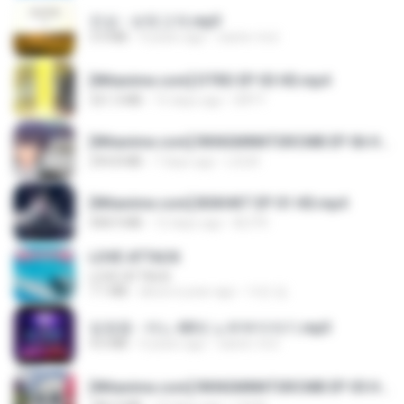
진성 - 보릿고개.mp3
3.4 MB
4 years ago
castor-trot
[Witanime.com] DTRD EP 03 HD.mp4
321.3 MB
15 days ago
DRTY
[Witanime.com] RKNGMNNTSRCMB EP 06 HD.mp4
294.8 MB
7 days ago
LOLKI
[Witanime.com] BSKHKT EP 01 HD.mp4
408.9 MB
12 days ago
BLITR
LOVE ATTACK
LOVE ATTACK
7.1 MB
about a year ago
지빈 임.
임영웅 - 어느 60대 노부부이야기.mp3
4.6 MB
4 years ago
castor-trot
[Witanime.com] RKNGMNNTSRCMB EP 05 HD.mp4