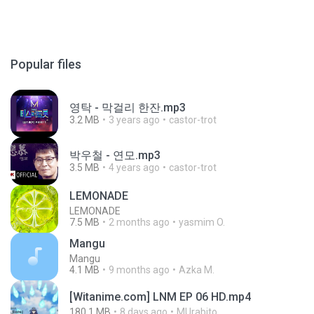
Popular files
영탁 - 막걸리 한잔.mp3
3.2 MB
3 years ago
castor-trot
박우철 - 연모.mp3
3.5 MB
4 years ago
castor-trot
LEMONADE
LEMONADE
7.5 MB
2 months ago
yasmim O.
Mangu
Mangu
4.1 MB
9 months ago
Azka M.
[Witanime.com] LNM EP 06 HD.mp4
180.1 MB
8 days ago
MUrabito