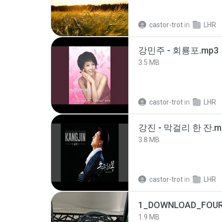
castor-trot
in
LHR
강민주 - 회룡포.mp3
3.5 MB
castor-trot
in
LHR
강진 - 막걸리 한 잔.m
3.8 MB
castor-trot
in
LHR
1_DOWNLOAD_FOUR
1.9 MB