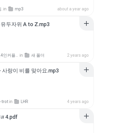
.
in
mp3
about a year ago
유두자위 A to Z.mp3
좀비고4인커플 좀.
in
새 폴더
2 years ago
- 사랑이 비를 맞아요.mp3
-trot
in
LHR
4 years ago
ส 4.pdf