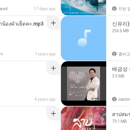
ared
17 days ago
지빈 임
ูกน้องผัวเย็ดคะ.mp3
신유리) 
256.6 MB
วร
7 years ago
배금성 
3.5 MB
4 years ago
castor
สาปสมร
73.1 MB