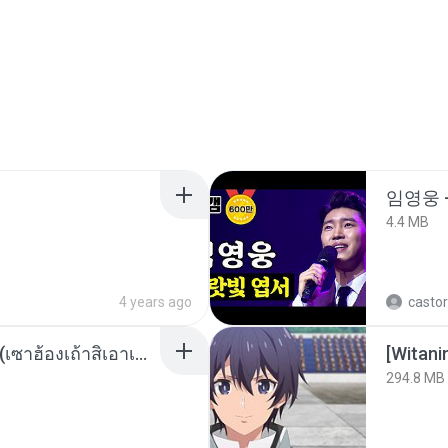
임영웅 
4.4 MB
4 years ago
castor
ເຊົາຮ້ອງເຖົ້າຊິເອົາທໍ່ໃດ (เซาฮ้องเถ้าสิเอาเท่าใด) ບຸນເກີດ ຫນູຫ່ວງ ft. ໂສພາ ຈຸນທະລາ
294.8 MB