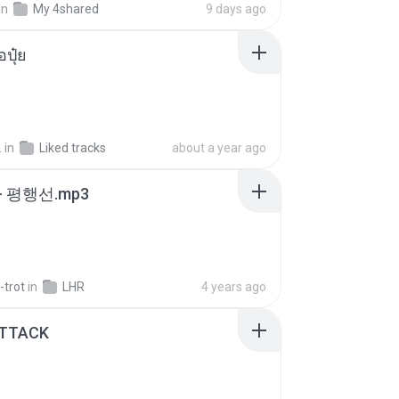
in
My 4shared
9 days ago
้อปุ๋ย
.
in
Liked tracks
about a year ago
- 평행선.mp3
-trot
in
LHR
4 years ago
ATTACK