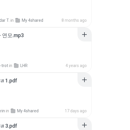
ar T.
in
My 4shared
8 months ago
 연모.mp3
-trot
in
LHR
4 years ago
ส 1.pdf
rin
in
My 4shared
17 days ago
ส 3.pdf