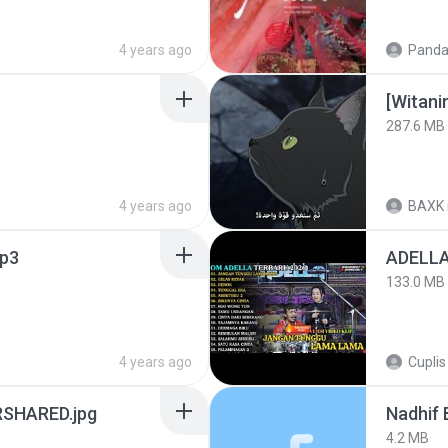
4 years ago
Panda
[Witan
287.6 MB
4 years ago
BAXK
p3
133.0 MB
4 years ago
Cuplis
SHARED.jpg
4.2 MB