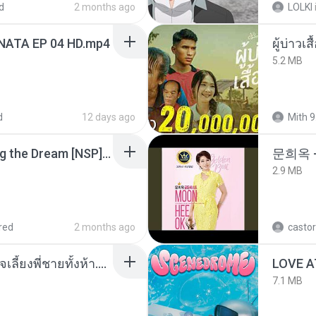
d
2 months ago
LOLKI
NATA EP 04 HD.mp4
ผู้บ่าวเสื
5.2 MB
d
12 days ago
Mith 9
Tomodachi Life Living the Dream [NSP].torrent
문희옥 
2.9 MB
red
2 months ago
castor
หนูน้อยสู้ชีวิตกับภารกิจเลี้ยงพี่ชายทั้งห้า.pdf
LOVE 
7.1 MB