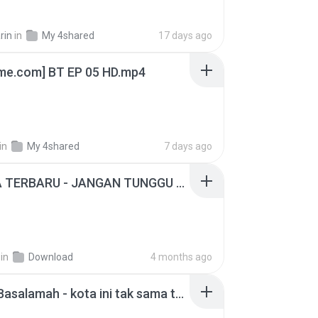
rin
in
My 4shared
17 days ago
ime.com] BT EP 05 HD.mp4
in
My 4shared
7 days ago
ADELLA TERBARU - JANGAN TUNGGU LAMA LAMA - GELAS RETAK - OM ADELLA FULL ALBUM TERBARU 2026
in
Download
4 months ago
Nadhif Basalamah - kota ini tak sama tanpamu (Official Lyric Video).mp3