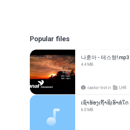
Popular files
나훈아 - 테스형!.mp3
4.4 MB
castor-trot
in
LHR
6.0 MB