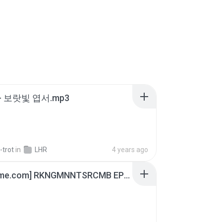
- 보랏빛 엽서.mp3
-trot
in
LHR
4 years ago
[Witanime.com] RKNGMNNTSRCMB EP 06 HD.mp4