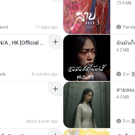
73.4 MB
ared
17 days ago
Panda
KRK - เธอทิ้งฉันไว้ Ft.N/A , HK [Official MV]
ฉันมันก็ด
4.2 MB
ads
8 months ago
D
in
สายลมเ
4.0 MB
about a year ago
D
in