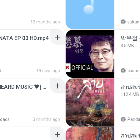
12 months ago
sukand
NATA EP 03 HD.mp4
박우철 -
3.5 MB
d
19 days ago
castor
ไม่มีใครรู้ตัวเรา– UNHEARD MUSIC 🖤| Official Lyric Video | เพลงสู้ชีวิต
สาปสมร
112.4 MB
oads
3 months ago
Panda
สาปสมร