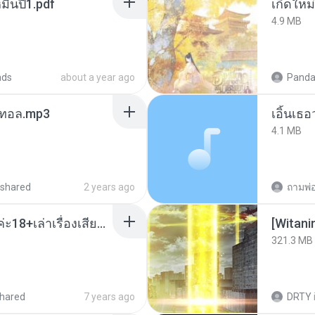
ื่นปี1.pdf
4.9 MB
ads
about a year ago
Panda
เมนทอล.mp3
เอิ้นเธ
4.1 MB
shared
2 years ago
เมียน้อยเหงา พาเสียวค่ะ18+เล่าเรื่องเสียว.mp3
[Witan
321.3 MB
hared
7 years ago
DRTY