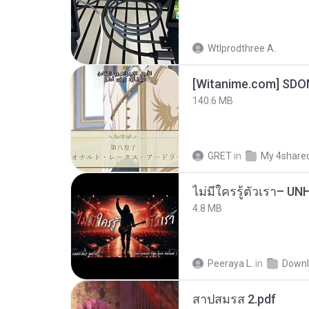
Wtlprodthree A.
[Witanime.com] SDO
140.6 MB
GRET
in
My 4share
4.8 MB
Peeraya L.
in
Downl
สาปสมรส 2.pdf