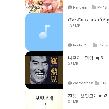
Pandarin
in
My 4sh
เรื่องเสียว สาแอบให้ล
13.6 MB
lambcr2 ..
in
เสียงค
나훈아 - 영영.mp3
3.5 MB
castor-trot
in
LHR
진성 - 보릿고개.mp3
3.4 MB