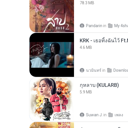
78.3 MB
Pandarin
in
My 4sh
4.6 MB
นวมินทร์
in
Downlo
กุหลาบ (KULARB)
5.9 MB
Suwan J.
in
เพลง