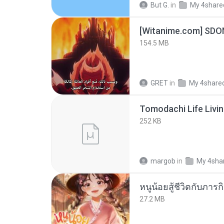
But G.
in
My 4share
[Witanime.com] SDO
154.5 MB
GRET
in
My 4share
252 KB
margob
in
My 4sha
27.2 MB