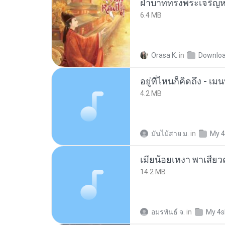
ฝ่าบาททรงพระเจริญหม
6.4 MB
Orasa K.
in
Downlo
อยู่ที่ไหนก็คิดถึง - 
4.2 MB
มันไม้สาย ม.
in
My 4
14.2 MB
อมรพันธ์ จ.
in
My 4s