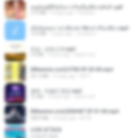
หนูน้อยสู้ชีวิตกับภารกิจเลี้ยงพี่ชายทั้งห้า.pdf
27.2 MB
16 days ago
Pandarin
เมียน้อยเหงา พาเสียวค่ะ18+เล่าเรื่องเสียว.mp3
14.2 MB
7 years ago
อมรพันธ์ จ.
진성 - 보릿고개.mp3
3.4 MB
4 years ago
castor-trot
[Witanime.com] DTRD EP 03 HD.mp4
321.3 MB
15 days ago
DRTY
영탁 - 막걸리 한잔.mp3
3.2 MB
3 years ago
castor-trot
[Witanime.com] BSKHKT EP 01 HD.mp4
408.9 MB
12 days ago
BLITR
LOVE ATTACK
LOVE ATTACK