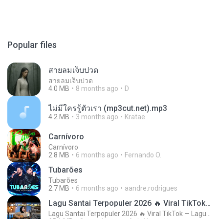
Popular files
สายลมเจ็บปวด
สายลมเจ็บปวด
4.0 MB
8 months ago
D
ไม่มีใครรู้ตัวเรา (mp3cut.net).mp3
4.2 MB
3 months ago
Kratae
Carnívoro
Carnívoro
2.8 MB
6 months ago
Fernando O.
Tubarões
Tubarões
2.7 MB
6 months ago
aandre.rodrigues
Lagu Santai Terpopuler 2026 🔥 Viral TikTok — Lagu Pop Indonesia Terbaru & Paling Hits 2026
Lagu Santai Terpopuler 2026 🔥 Viral TikTok — Lagu Pop Indonesia Terbaru & Paling Hits 2026