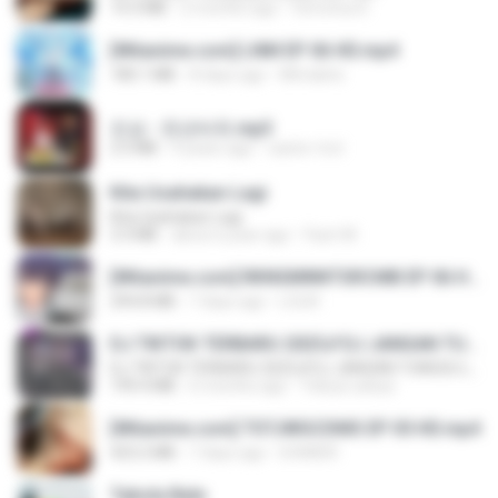
14.3 MB
2 months ago
Veronica D.
[Witanime.com] LNM EP 06 HD.mp4
180.1 MB
8 days ago
MUrabito
진성 - 천년바위.mp3
2.5 MB
4 years ago
castor-trot
Kita Usahakan Lagi
Kita Usahakan Lagi
3.3 MB
about a year ago
Fazri M.
[Witanime.com] RKNGMNNTSRCMB EP 06 HD.mp4
294.8 MB
7 days ago
LOLKI
DJ TIKTOK TERBARU 2025🎵DJ JANGAN TUNGGU LAMA LAMA NANTI LAMA LAMA 🎵DJ SEDIA AKU SEBELUM HUJAN
DJ TIKTOK TERBARU 2025🎵DJ JANGAN TUNGGU LAMA LAMA NANTI LAMA LAMA 🎵DJ SEDIA AKU SEBELUM HUJAN
199.4 MB
6 months ago
Yahya Lahiya
[Witanime.com] TSTJWGCDMS EP 05 HD.mp4
423.2 MB
7 days ago
DOMISR
Tabola Bale