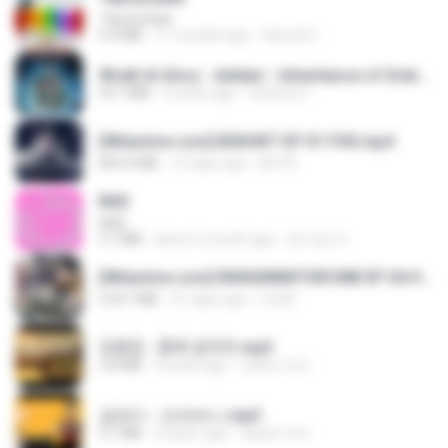
Tabola Bale
4.4 MB
11 months ago
Hamdi U.
Wrath & Glory - Aeldari - Inheritance of Embers.pdf
53.7 MB
2 years ago
federico f
[Witanime.com] BSKHKT EP 01 FHD.mp4
853.0 MB
12 days ago
BLITR
BAD
BAD
3.7 MB
about a month ago
문지영 여.
[Witanime.com] RKNGMNNTSRCMB EP 04 HD.mp4
218.7 MB
21 days ago
LOLKI
김용임 - 흙에 살리라.mp3
2.8 MB
4 years ago
castor-trot
금잔디 - 오라버니.mp3
3.1 MB
4 years ago
castor-trot