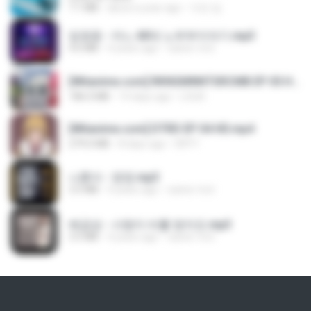
7.1 MB
about a year ago
지빈 임.
임영웅 - 어느 60대 노부부이야기.mp3
4.6 MB
4 years ago
castor-trot
[Witanime.com] RKNGMNNTSRCMB EP 05 HD.mp4
186.0 MB
14 days ago
LOLKI
[Witanime.com] DTRD EP 04 HD.mp4
279.0 MB
8 days ago
DRTY
나훈아 - 영영.mp3
3.5 MB
4 years ago
castor-trot
배금성 - 사랑이 비를 맞아요.mp3
3.5 MB
4 years ago
castor-trot