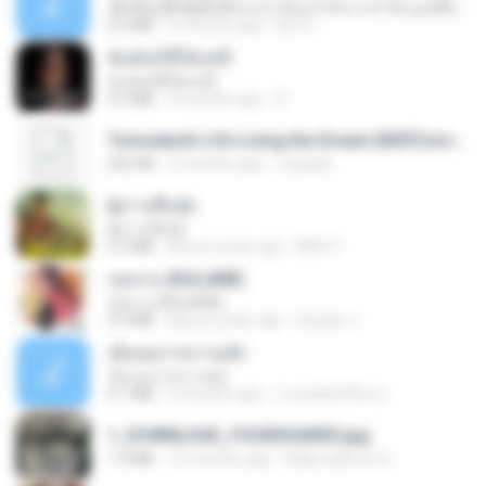
ເຊົາຮ້ອງເຖົ້າຊິເອົາທໍ່ໃດ (เซาฮ้องเถ้าสิเอาเท่าใด) ບຸນເກີດ ຫນູຫ່ວງ ft. ໂສພາ ຈຸນທະລາ
6.0 MB
2 months ago
But G.
ฉันมันก็ดีได้แค่นี้
ฉันมันก็ดีได้แค่นี้
4.2 MB
9 months ago
D
Tomodachi Life Living the Dream [NSP].torrent
252 KB
2 months ago
margob
ผู้บ่าวเสื้อปุ๋ย
ผู้บ่าวเสื้อปุ๋ย
5.2 MB
about a year ago
Mith 9.
กุหลาบ (KULARB)
กุหลาบ (KULARB)
5.9 MB
about a year ago
Suwan J.
เอิ้นเธอว่าความฮัก
เอิ้นเธอว่าความฮัก
4.1 MB
2 months ago
ถามพ่อ&#39;พ ม.
1_DOWNLOAD_FOURSHARED.jpg
1.9 MB
12 months ago
Wtlprodthree A.