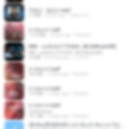
주병선 - 칠갑산.mp3
3.7 MB
4 years ago
castor-trot
สาปสมรส 1.pdf
112.4 MB
16 days ago
Pandarin
KRK - เธอทิ้งฉันไว้ Ft.N/A , HK [Official MV]
KRK - เธอทิ้งฉันไว้ Ft.N/A , HK [Official MV]
4.6 MB
8 months ago
นวมินทร์
สาปสมรส 2.pdf
78.3 MB
16 days ago
Pandarin
สาปสมรส 3.pdf
73.4 MB
16 days ago
Pandarin
สาปสมรส 4.pdf
CamScanner
73.1 MB
16 days ago
Pandarin
ເຊົາຮ້ອງເຖົ້າຊິເອົາທໍ່ໃດ (เซาฮ้องเถ้าสิเอาเท่าใด) ບຸນເກີດ ຫນູຫ່ວງ ft. ໂສພາ ຈຸນທະລາ