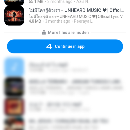
65.1 MB
3 months ago
Azis N.
ไม่มีใครรู้ตัวเรา– UNHEARD MUSIC 🖤| Official Lyric Video | เพลงสู้ชีวิต
ไม่มีใครรู้ตัวเรา– UNHEARD MUSIC 🖤| Official Lyric Video | เพลงสู้ชีวิต
4.8 MB
3 months ago
Peeraya L.
More files are hidden
Continue in app
เงี่ยนแล้วทำไง.mp3
10.8 MB
7 years ago
lambcr2 ..
ADELLA TERBARU - JANGAN TUNGGU LAMA LAMA - GELAS RETAK - OM ADELLA FULL ALBUM TERBARU 2026
ADELLA TERBARU - JANGAN TUNGGU LAMA LAMA - GELAS RETAK - OM ADELLA FULL ALBUM TERBARU 2026
133.0 MB
4 months ago
Cuplis
조승구 - 꽃바람 여인.mp3
3.2 MB
4 years ago
castor-trot
AH, JESUS / CORAÇÃO IGUAL AO TEU
AH, JESUS / CORAÇÃO IGUAL AO TEU