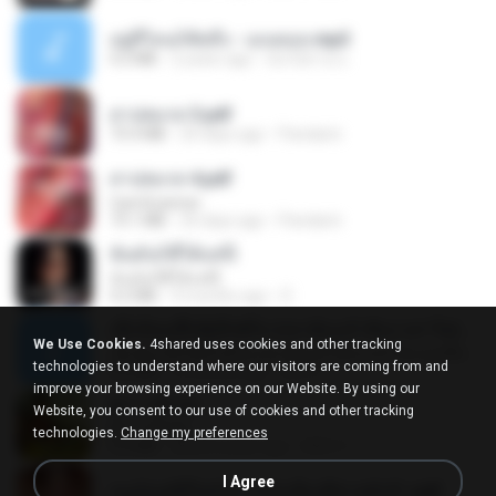
อยู่ที่ไหนก็คิดถึง - เมนทอล.mp3
4.2 MB
2 years ago
มันไม้สาย ม.
สาปสมรส 3.pdf
73.4 MB
20 days ago
Pandarin
สาปสมรส 4.pdf
CamScanner
73.1 MB
20 days ago
Pandarin
ฉันมันก็ดีได้แค่นี้
ฉันมันก็ดีได้แค่นี้
4.2 MB
9 months ago
D
ເຊົາຮ້ອງເຖົ້າຊິເອົາທໍ່ໃດ (เซาฮ้องเถ้าสิเอาเท่าใด) ບຸນເກີດ ຫນູຫ່ວງ ft. ໂສພາ ຈຸນທະລາ
We Use Cookies.
4shared uses cookies and other tracking
ເຊົາຮ້ອງເຖົ້າຊິເອົາທໍ່ໃດ (เซาฮ้องเถ้าสิเอาเท่าใด) ບຸນເກີດ ຫນູຫ່ວງ ft. ໂສພາ ຈຸນທະລາ
technologies to understand where our visitors are coming from and
6.0 MB
2 months ago
But G.
improve your browsing experience on our Website. By using our
ผู้บ่าวเสื้อปุ๋ย
Website, you consent to our use of cookies and other tracking
ผู้บ่าวเสื้อปุ๋ย
technologies.
Change my preferences
5.2 MB
about a year ago
Mith 9.
I Agree
หนูน้อยสู้ชีวิตกับภารกิจเลี้ยงพี่ชายทั้งห้า.pdf