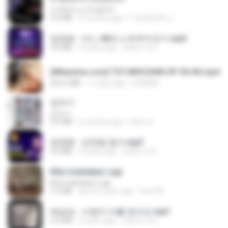
ชาติหน้าอาจไม่มีจริง
4.4 MB
9 months ago
ไวลุ้น&#39; อ.
임영웅 - 어느 60대 노부부이야기.mp3
4.6 MB
4 years ago
castor-trot
[Witanime.com] TSTJWGCDMS EP 05 HD.mp4
423.2 MB
11 days ago
DOMISR
갑자기
갑자기
3.0 MB
2 months ago
복희 박.
임영웅 - 보랏빛 엽서.mp3
4.4 MB
4 years ago
castor-trot
Kita Usahakan Lagi
Kita Usahakan Lagi
3.3 MB
about a year ago
Fazri M.
배금성 - 사랑이 비를 맞아요.mp3
3.5 MB
4 years ago
castor-trot