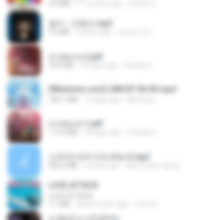
4.4 MB
11 months ago
Hamdi U.
옹이 - 조항조.mp3
3.6 MB
4 years ago
castor-trot
สาปสมรส 2.pdf
78.3 MB
20 days ago
Pandarin
[Witanime.com] LNM EP 06 HD.mp4
180.1 MB
12 days ago
MUrabito
สาปสมรส 1.pdf
112.4 MB
20 days ago
Pandarin
신유리) 유두자위 A to Z.mp3
256.6 MB
2 years ago
좀비고4인커플 좀.
LOVE ATTACK
LOVE ATTACK
7.1 MB
about a year ago
지빈 임.
ชาติหน้าอาจไม่มีจริง