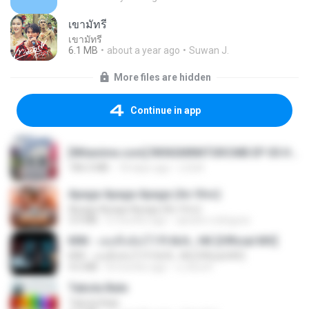
เขามัทรี
เขามัทรี
6.1 MB
about a year ago
Suwan J.
More files are hidden
Continue in app
[Witanime.com] RKNGMNNTSRCMB EP 05 HD.mp4
186.0 MB
18 days ago
LOLKI
Apaga Apaga Apaga (Ao Vivo)
Apaga Apaga Apaga (Ao Vivo)
3.0 MB
6 months ago
aandre.rodrigues
KRK - เธอทิ้งฉันไว้ Ft.N/A , HK [Official MV]
KRK - เธอทิ้งฉันไว้ Ft.N/A , HK [Official MV]
4.6 MB
8 months ago
นวมินทร์
Tabola Bale
Tabola Bale