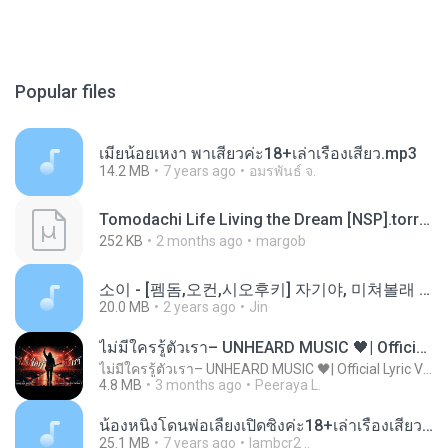
Popular files
เมียน้อยเหงา พาเสียวค่ะ18+เล่าเรื่องเสียว.mp3
14.2 MB
7 years ago
อมรพันธ์ จ.
Tomodachi Life Living the Dream [NSP].torrent
252 KB
2 months ago
margob
소이 - [펨돔,오컨,시오후키] 자기야, 미쳐볼래 #남성향 #ASMR #펨돔 #여공남수 #19금.mp3
20.0 MB
2 years ago
Jin
ไม่มีใครรู้ตัวเรา– UNHEARD MUSIC 🖤| Official Lyric Video | เพลงสู้ชีวิต
ไม่มีใครรู้ตัวเรา– UNHEARD MUSIC 🖤| Official Lyric Video | เพลงสู้ชีวิต
4.8 MB
3 months ago
Peeraya L.
น้องหนิงโดนพ่อเลี้ยงเปิดซิงค่ะ18+เล่าเรื่องเสียว.mp3
25.1 MB
7 years ago
lambcr2 ..