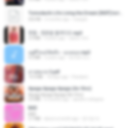
Tomodachi Life Living the Dream [NSP].torrent
252 KB
2 months ago
margob
현철 - 청춘을 돌려다오.mp3
3.3 MB
4 years ago
castor-trot
อยู่ที่ไหนก็คิดถึง - เมนทอล.mp3
4.2 MB
2 years ago
มันไม้สาย ม.
สาปสมรส 3.pdf
73.4 MB
18 days ago
Pandarin
Apaga Apaga Apaga (Ao Vivo)
Apaga Apaga Apaga (Ao Vivo)
3.0 MB
6 months ago
aandre.rodrigues
BAD
BAD
3.7 MB
about a month ago
문지영 여.