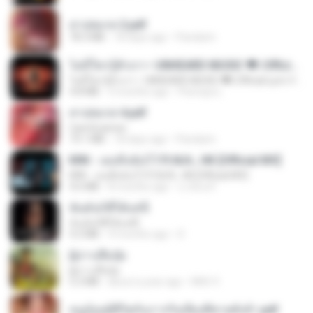
สาปสมรส 2.pdf
78.3 MB
18 days ago
Pandarin
ไม่มีใครรู้ตัวเรา– UNHEARD MUSIC 🖤| Official Lyric Video | เพลงสู้ชีวิต
ไม่มีใครรู้ตัวเรา– UNHEARD MUSIC 🖤| Official Lyric Video | เพลงสู้ชีวิต
4.8 MB
3 months ago
Peeraya L.
สาปสมรส 4.pdf
CamScanner
73.1 MB
18 days ago
Pandarin
KRK - เธอทิ้งฉันไว้ Ft.N/A , HK [Official MV]
KRK - เธอทิ้งฉันไว้ Ft.N/A , HK [Official MV]
4.6 MB
8 months ago
นวมินทร์
ฉันมันก็ดีได้แค่นี้
ฉันมันก็ดีได้แค่นี้
4.2 MB
9 months ago
D
ผู้บ่าวเสื้อปุ๋ย
ผู้บ่าวเสื้อปุ๋ย
5.2 MB
about a year ago
Mith 9.
หนูน้อยสู้ชีวิตกับภารกิจเลี้ยงพี่ชายทั้งห้า.pdf