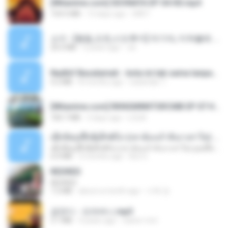
[Witanime.com] SDONATA EP 04 HD.mp4
154.5 MB
13 days ago
GRET
소이 - [펨돔,오컨,시오후키] 자기야, 미쳐볼래 #남성향 #ASMR #펨돔 #여공남수 #19금.mp3
20.0 MB
2 years ago
Jin
Nadhif Basalamah - kota ini tak sama tanpamu (Official Lyric Video).mp3
4.2 MB
8 months ago
sukandar T.
[Witanime.com] RKNGMNNTSRCMB EP 07 HD.mp4
183.7 MB
3 days ago
LOLKI
ເຊົາຮ້ອງເຖົ້າຊິເອົາທໍ່ໃດ (เซาฮ้องเถ้าสิเอาเท่าใด) ບຸນເກີດ ຫນູຫ່ວງ ft. ໂສພາ ຈຸນທະລາ
ເຊົາຮ້ອງເຖົ້າຊິເອົາທໍ່ໃດ (เซาฮ้องเถ้าสิเอาเท่าใด) ບຸນເກີດ ຫນູຫ່ວງ ft. ໂສພາ ຈຸນທະລາ
6.0 MB
2 months ago
But G.
REDRED
REDRED
7.2 MB
about a month ago
수혁 장.
금잔디 - 오라버니.mp3
3.1 MB
4 years ago
castor-trot