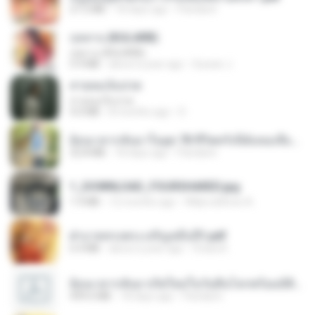
27.2 MB
18 days ago
Pandarin
กุหลาบ (KULARB)
กุหลาบ (KULARB)
5.9 MB
about a year ago
Suwan J.
สายลมเจ็บปวด
สายลมเจ็บปวด
4.0 MB
8 months ago
D
ย้อนเวลากลับมาในยุค 70 ชีวิตครั้งนี้ฉันขอเลือกเอง จบ.pdf
32.8 MB
18 days ago
Pandarin
1_DOWNLOAD_FOURSHARED.jpg
1.9 MB
12 months ago
Wtlprodthree A.
ฝ่าบาททรงพระเจริญหมื่นปี1.pdf
6.4 MB
about a year ago
Orasa K.
ย้อนเวลากลับมาเกิดใหม่ในวันสิ้นโลกพร้อมมิติส่วนตัว 1-443 [จบ] - 揍趴长颈鹿.pdf
499.6 MB
18 days ago
Pandarin