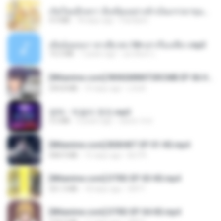
เกิดใหม่อีกครา อี๋เหนียงอย่างข้าเป็นภรรยาขุนนาง 1_ST.pdf
4.9 MB
18 days ago
Pandarin
เมียน้อยเหงา พาเสียวค่ะ18+เล่าเรื่องเสียว.mp3
14.2 MB
7 years ago
อมรพันธ์ จ.
[Witanime.com] RKNGMNNTSRCMB EP 06 HD.mp4
294.8 MB
10 days ago
LOLKI
영탁 - 막걸리 한잔.mp3
3.2 MB
3 years ago
castor-trot
[Witanime.com] BSKHKT EP 01 HD.mp4
408.9 MB
15 days ago
BLITR
[Witanime.com] DTRD EP 03 HD.mp4
321.3 MB
18 days ago
DRTY
[Witanime.com] DTRD EP 04 HD.mp4