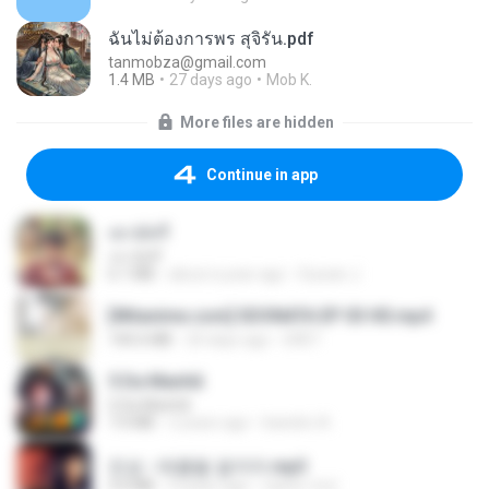
ฉันไม่ต้องการพร สุจิรัน.pdf
tanmobza@gmail.com
1.4 MB
27 days ago
Mob K.
More files are hidden
Continue in app
เขามัทรี
เขามัทรี
6.1 MB
about a year ago
Suwan J.
[Witanime.com] SDONATA EP 03 HD.mp4
140.6 MB
20 days ago
GRET
5 Da Manhã
5 Da Manhã
7.0 MB
2 years ago
leandro A.
진성 - 태클을 걸지마.mp3
3.0 MB
4 years ago
castor-trot