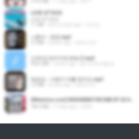
279.0 MB
11 days ago
DRTY
LOVE ATTACK
LOVE ATTACK
7.1 MB
about a year ago
지빈 임.
나훈아 - 영영.mp3
3.5 MB
4 years ago
castor-trot
신유리) 유두자위 A to Z.mp3
256.6 MB
2 years ago
좀비고4인커플 좀.
배금성 - 사랑이 비를 맞아요.mp3
3.5 MB
4 years ago
castor-trot
[Witanime.com] RKNGMNNTSRCMB EP 05 HD.mp4
186.0 MB
17 days ago
LOLKI