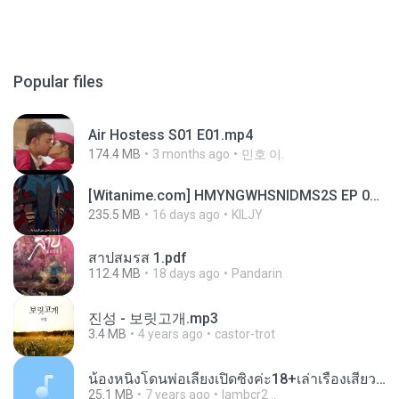
Popular files
Air Hostess S01 E01.mp4
174.4 MB
3 months ago
민호 이.
[Witanime.com] HMYNGWHSNIDMS2S EP 04 HD.mp4
235.5 MB
16 days ago
KILJY
สาปสมรส 1.pdf
112.4 MB
18 days ago
Pandarin
진성 - 보릿고개.mp3
3.4 MB
4 years ago
castor-trot
น้องหนิงโดนพ่อเลี้ยงเปิดซิงค่ะ18+เล่าเรื่องเสียว.mp3
25.1 MB
7 years ago
lambcr2 ..