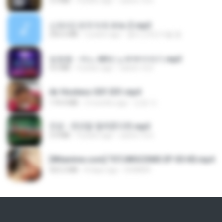
3.5 MB
4 years ago
castor-trot
신유리) 유두자위 A to Z.mp3
256.6 MB
2 years ago
좀비고4인커플 좀.
임영웅 - 어느 60대 노부부이야기.mp3
4.6 MB
4 years ago
castor-trot
Air Hostess S01 E01.mp4
174.4 MB
3 months ago
민호 이.
진성 - 천년을 빌려준다면.mp3
3.4 MB
4 years ago
castor-trot
[Witanime.com] TSTJWGCDMS EP 05 HD.mp4
423.2 MB
8 days ago
DOMISR