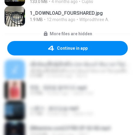
133.0 MB
4 months ago
Cuplis
1_DOWNLOAD_FOURSHARED.jpg
1.9 MB
12 months ago
Wtlprodthree A.
More files are hidden
Continue in app
ເຊົາຮ້ອງເຖົ້າຊິເອົາທໍ່ໃດ (เซาฮ้องเถ้าสิเอาเท่าใด) ບຸນເກີດ ຫນູຫ່ວງ ft. ໂສພາ ຈຸນທະລາ
ເຊົາຮ້ອງເຖົ້າຊິເອົາທໍ່ໃດ (เซาฮ้องเถ้าสิเอาเท่าใด) ບຸນເກີດ ຫນູຫ່ວງ ft. ໂສພາ ຈຸນທະລາ
6.0 MB
2 months ago
But G.
현철 - 청춘을 돌려다오.mp3
3.3 MB
4 years ago
castor-trot
나훈아 - 붉은입술.mp3
3.1 MB
4 years ago
castor-trot
[Witanime.com] DTRD EP 02 HD.mp4
319.8 MB
23 days ago
DRTY