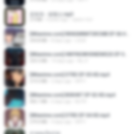
문희옥 - 평행선.mp3
2.9 MB
4 years ago
castor-trot
[Witanime.com] RKNGMNNTSRCMB EP 06 HD.mp4
294.8 MB
8 days ago
LOLKI
[Witanime.com] HMYNGWHSNIDMS2S EP 04 HD.mp4
235.5 MB
14 days ago
KILJY
[Witanime.com] DTRD EP 05 HD.mp4
219.5 MB
2 days ago
DRTY
[Witanime.com] BSKHKT EP 02 HD.mp4
406.1 MB
6 days ago
BLITR
[Witanime.com] DTRD EP 04 HD.mp4
279.0 MB
9 days ago
DRTY
สายลมเจ็บปวด