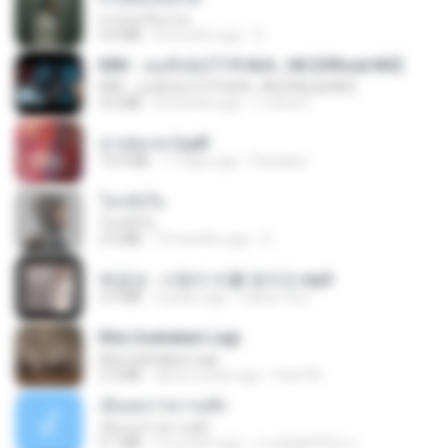
สายลมเจ็บปวด
4.0 MB
8 months ago
D
KRK - เธอทิ้งฉันไว้ Ft.N/A , HK [Official MV]
KRK - เธอทิ้งฉันไว้ Ft.N/A , HK [Official MV]
4.6 MB
8 months ago
นวมินทร์
สาปสมรส 3.pdf
73.4 MB
17 days ago
Pandarin
โลกทั้งใบ
โลกทั้งใบ
3.4 MB
10 months ago
D
배금성 - 사랑이 비를 맞아요.mp3
3.5 MB
4 years ago
castor-trot
Kita Usahakan Lagi
Kita Usahakan Lagi
3.3 MB
about a year ago
Fazri M.
เอิ้นเธอว่าความฮัก
เอิ้นเธอว่าความฮัก
4.1 MB
2 months ago
ถามพ่อ&#39;พ ม.