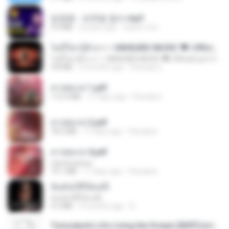
임영웅 - 보랏빛 엽서.mp3
4.4 MB
4 years ago
castor-trot
ไม่มีใครรู้ตัวเรา– UNHEARD MUSIC 🖤| Official Lyric Video | เพลงสู้ชีวิต
ไม่มีใครรู้ตัวเรา– UNHEARD MUSIC 🖤| Official Lyric Video | เพลงสู้ชีวิต
4.8 MB
3 months ago
Peeraya L.
สาปสมรส 1.pdf
112.4 MB
17 days ago
Pandarin
สาปสมรส 2.pdf
78.3 MB
17 days ago
Pandarin
สาปสมรส 4.pdf
CamScanner
73.1 MB
17 days ago
Pandarin
ฉันมันก็ดีได้แค่นี้
ฉันมันก็ดีได้แค่นี้
4.2 MB
9 months ago
D
Tomodachi Life Living the Dream [NSP].torrent