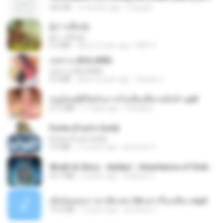
252 KB
2 months ago
margob
ผู้บ่าวเสื้อปุ๋ย
ผู้บ่าวเสื้อปุ๋ย
5.2 MB
about a year ago
Mith 9.
กุหลาบ (KULARB)
กุหลาบ (KULARB)
5.9 MB
about a year ago
Suwan J.
หนูน้อยสู้ชีวิตกับภารกิจเลี้ยงพี่ชายทั้งห้า.pdf
27.2 MB
17 days ago
Pandarin
Pyrite (Fool's Gold)
Pyrite (Fool's Gold)
3.4 MB
12 years ago
princess Y.
Wrath & Glory - Aeldari - Inheritance of Embers.pdf
53.7 MB
2 years ago
federico f
เมียน้อยเหงา พาเสียวค่ะ18+เล่าเรื่องเสียว.mp3
14.2 MB
7 years ago
อมรพันธ์ จ.