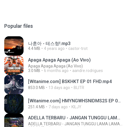
Popular files
나훈아 - 테스형!.mp3
4.4 MB
4 years ago
castor-trot
Apaga Apaga Apaga (Ao Vivo)
Apaga Apaga Apaga (Ao Vivo)
3.0 MB
6 months ago
aandre.rodrigues
[Witanime.com] BSKHKT EP 01 FHD.mp4
853.0 MB
13 days ago
BLITR
[Witanime.com] HMYNGWHSNIDMS2S EP 05 HD.mp4
251.4 MB
7 days ago
KILJY
ADELLA TERBARU - JANGAN TUNGGU LAMA LAMA - GELAS RETAK - OM ADELLA FULL ALBUM TERBARU 2026
ADELLA TERBARU - JANGAN TUNGGU LAMA LAMA - GELAS RETAK - OM ADELLA FULL ALBUM TERBARU 2026