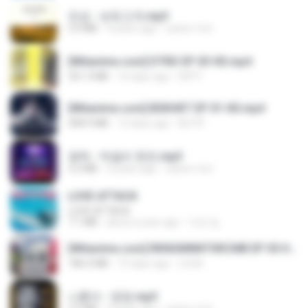
진성 - 보릿고개.mp3
3.4 MB
4 years ago
castor-trot
[Witanime.com] DTRD EP 03 HD.mp4
321.3 MB
16 days ago
DRTY
[Witanime.com] BSKHKT EP 01 HD.mp4
408.9 MB
13 days ago
BLITR
영탁 - 막걸리 한잔.mp3
3.2 MB
3 years ago
castor-trot
LOVE ATTACK
LOVE ATTACK
7.1 MB
about a year ago
지빈 임.
[Witanime.com] RKNGMNNTSRCMB EP 05 HD.mp4
186.0 MB
15 days ago
LOLKI
나훈아 - 영영.mp3