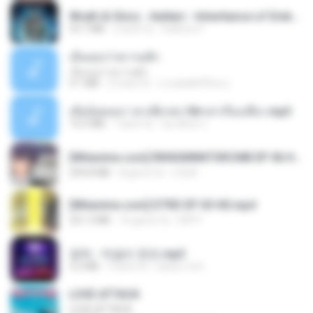
Wrath & Glory - Aeldari - Inheritance of Embers.pdf
53.7 MB
2 anni fa
federico f
เอิ้นเธอว่าความฮัก
เอิ้นเธอว่าความฮัก
4.1 MB
2 mesi fa
ถามพ่อ&#39;พ ม.
เมียน้อยเหงา พาเสียวค่ะ18+เล่าเรื่องเสียว.mp3
14.2 MB
7 anni fa
อมรพันธ์ จ.
[Witanime.com] RKNGMNNTSRCMB EP 06 HD.mp4
294.8 MB
8 giorni fa
LOLKI
[Witanime.com] DTRD EP 03 HD.mp4
321.3 MB
16 giorni fa
DRTY
영탁 - 막걸리 한잔.mp3
3.2 MB
3 anni fa
castor-trot
LOVE ATTACK
LOVE ATTACK