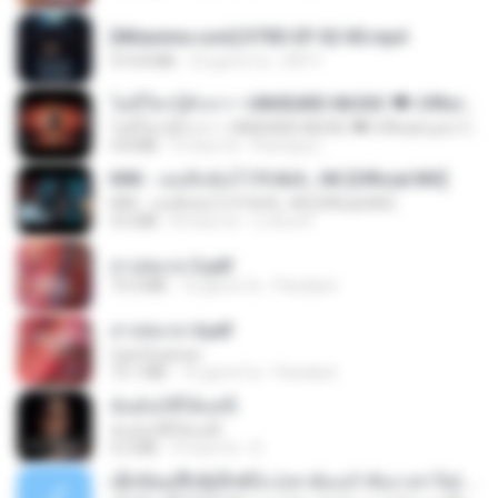
[Witanime.com] DTRD EP 02 HD.mp4
319.8 MB
23 giorni fa
DRTY
ไม่มีใครรู้ตัวเรา– UNHEARD MUSIC 🖤| Official Lyric Video | เพลงสู้ชีวิต
ไม่มีใครรู้ตัวเรา– UNHEARD MUSIC 🖤| Official Lyric Video | เพลงสู้ชีวิต
4.8 MB
3 mesi fa
Peeraya L.
KRK - เธอทิ้งฉันไว้ Ft.N/A , HK [Official MV]
KRK - เธอทิ้งฉันไว้ Ft.N/A , HK [Official MV]
4.6 MB
8 mesi fa
นวมินทร์
สาปสมรส 3.pdf
73.4 MB
16 giorni fa
Pandarin
สาปสมรส 4.pdf
CamScanner
73.1 MB
16 giorni fa
Pandarin
ฉันมันก็ดีได้แค่นี้
ฉันมันก็ดีได้แค่นี้
4.2 MB
9 mesi fa
D
ເຊົາຮ້ອງເຖົ້າຊິເອົາທໍ່ໃດ (เซาฮ้องเถ้าสิเอาเท่าใด) ບຸນເກີດ ຫນູຫ່ວງ ft. ໂສພາ ຈຸນທະລາ