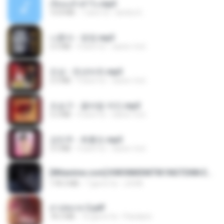
เงี่ยนแล้วทำไง.mp3
10.8 MB
7 anni fa
lambcr2 ..
나훈아 - 영영.mp3
3.5 MB
4 anni fa
castor-trot
진성 - 천년바위.mp3
2.5 MB
4 anni fa
castor-trot
조승구 - 꽃바람 여인.mp3
3.2 MB
4 anni fa
castor-trot
강민주 - 회룡포.mp3
3.5 MB
4 anni fa
castor-trot
[Witanime.com] KWONMSNITIK1NGTDNN EP 05 HD.mp4
178.3 MB
7 giorni fa
JUVIA
สาปสมรส 2.pdf
78.3 MB
16 giorni fa
Pandarin