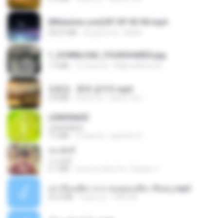
[Witanime.com] BT EP 03 HD.mp4
250.0 MB
20 giorni fa
BAXK
1_DOWNLOAD_FOURSHARED.jpg
1.9 MB
12 mesi fa
Wtlprodthree A.
김용임 - 흙에 살리라.mp3
2.8 MB
4 anni fa
castor-trot
LEMONADE
LEMONADE
7.5 MB
2 mesi fa
yasmim O.
เขามัทรี
เขามัทรี
6.1 MB
circa un anno fa
Suwan J.
เล่าเรื่องเสียว จาก คนชอบเสียว ขึ้นครู.mp3
33.4 MB
5 anni fa
TNP2 M.