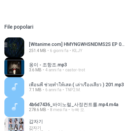
File popolari
[Witanime.com] HMYNGWHSNIDMS2S EP 05 HD.mp4
251.4 MB
6 giorni fa
KILJY
옹이 - 조항조.mp3
3.6 MB
4 anni fa
castor-trot
เพื่อนพี่ ช่วยทำให้เสด ( เล่าเรื่องเสียว ) 201.mp3
7.1 MB
6 anni fa
TNP2 M.
4b6d7436_바이노럴_사정컨트롤.mp4.m4a
278.6 MB
8 mesi fa
누빠 모.
갑자기
갑자기