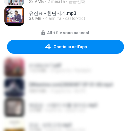
23.9 MB
2 mesi fa
금금선화
유진표 - 천년지기.mp3
3.0 MB
4 anni fa
castor-trot
Altri file sono nascosti
Continua nell'app
สาปสมรส 1.pdf
112.4 MB
16 giorni fa
Pandarin
[Witanime.com] BSKHKT EP 01 HD.mp4
408.9 MB
13 giorni fa
BLITR
배금성 - 사랑이 비를 맞아요.mp3
3.5 MB
4 anni fa
castor-trot
진성 - 보릿고개.mp3
3.4 MB
4 anni fa
castor-trot