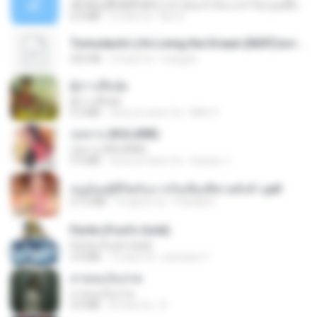
ເຊົາຮ້ອງເຖົ້າຊິເອົາທໍ່ໃດ (เซาฮ้องเถ้าสิเอาเท่าใด) ບຸນເກີດ ຫນູຫ່ວງ ft. ໂສພາ ຈຸນທະລາ
6.0 MB
2 mesi fa
But G.
Tomodachi Life Living the Dream [NSP].torrent
252 KB
2 mesi fa
margob
ผู้บ่าวเสื้อปุ๋ย
ผู้บ่าวเสื้อปุ๋ย
5.2 MB
circa un anno fa
Mith 9.
กุหลาบ (KULARB)
กุหลาบ (KULARB)
5.9 MB
circa un anno fa
Suwan J.
หนูน้อยสู้ชีวิตกับภารกิจเลี้ยงพี่ชายทั้งห้า.pdf
27.2 MB
16 giorni fa
Pandarin
Pyrite (Fool's Gold)
Pyrite (Fool's Gold)
3.4 MB
12 anni fa
princess Y.
สายลมเจ็บปวด
สายลมเจ็บปวด
4.0 MB
8 mesi fa
D