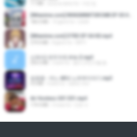
7.1 MB
circa un anno fa
지빈 임.
[Witanime.com] RKNGMNNTSRCMB EP 05 HD.mp4
186.0 MB
15 giorni fa
LOLKI
[Witanime.com] DTRD EP 04 HD.mp4
279.0 MB
8 giorni fa
DRTY
신유리) 유두자위 A to Z.mp3
256.6 MB
2 anni fa
좀비고4인커플 좀.
임영웅 - 어느 60대 노부부이야기.mp3
4.6 MB
4 anni fa
castor-trot
Air Hostess S01 E01.mp4
174.4 MB
3 mesi fa
민호 이.