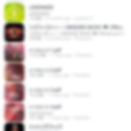
LEMONADE
LEMONADE
7.5 MB
2 months ago
yasmim O.
ไม่มีใครรู้ตัวเรา– UNHEARD MUSIC 🖤| Official Lyric Video | เพลงสู้ชีวิต
ไม่มีใครรู้ตัวเรา– UNHEARD MUSIC 🖤| Official Lyric Video | เพลงสู้ชีวิต
4.8 MB
3 months ago
Peeraya L.
สาปสมรส 1.pdf
112.4 MB
17 days ago
Pandarin
สาปสมรส 2.pdf
78.3 MB
17 days ago
Pandarin
สาปสมรส 3.pdf
73.4 MB
17 days ago
Pandarin
สาปสมรส 4.pdf
CamScanner
73.1 MB
17 days ago
Pandarin
ฉันมันก็ดีได้แค่นี้