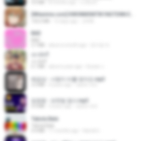
4.6 MB
8 months ago
นวมินทร์
[Witanime.com] KWONMSNITIK1NGTDNN EP 04 HD.mp4
192.0 MB
15 days ago
JUVIA
BAD
BAD
3.7 MB
about a month ago
문지영 여.
เขามัทรี
เขามัทรี
6.1 MB
about a year ago
Suwan J.
배금성 - 사랑이 비를 맞아요.mp3
3.5 MB
4 years ago
castor-trot
임영웅 - 보랏빛 엽서.mp3
4.4 MB
4 years ago
castor-trot
Tabola Bale
Tabola Bale
4.4 MB
11 months ago
Hamdi U.