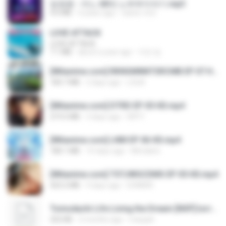
임영웅 - 어느 60대 노부부이야기.mp3
4.6 MB
4 years ago
castor-trot
LOVE ATTACK
LOVE ATTACK
7.1 MB
about a year ago
지빈 임.
[Witanime.com] RKNGMNNTSRCMB EP 07 HD.mp4
183.7 MB
2 days ago
LOLKI
[Witanime.com] DTRD EP 05 HD.mp4
219.5 MB
3 days ago
DRTY
[Witanime.com] LNM EP 06 HD.mp4
180.1 MB
10 days ago
MUrabito
[Witanime.com] TSTJWGCDMS EP 05 HD.mp4
423.2 MB
9 days ago
DOMISR
Tomodachi Life Living the Dream [NSP].torrent
252 KB
2 months ago
margob