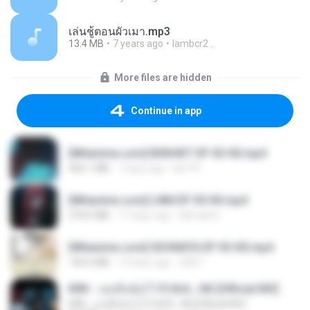
เล่นชู้ตอนผัวเมา.mp3
13.4 MB
7 years ago
lambcr2 ..
More files are hidden
Continue in app
[Witanime.com] BSKHKT EP 02 HD.mp4
406.1 MB
7 days ago
BLITR
[Witanime.com] LNM EP 05 HD.mp4
218.6 MB
17 days ago
MUrabito
[Witanime.com] SDONATA EP 03 HD.mp4
140.6 MB
19 days ago
GRET
KRK - เธอทิ้งฉันไว้ Ft.N/A , HK [Official MV]
KRK - เธอทิ้งฉันไว้ Ft.N/A , HK [Official MV]