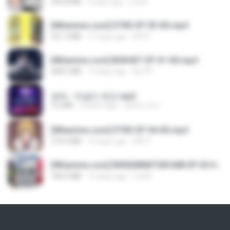
294.8 MB
9 days ago
LOLKI
[Witanime.com] DTRD EP 03 HD.mp4
321.3 MB
17 days ago
DRTY
[Witanime.com] BSKHKT EP 01 HD.mp4
408.9 MB
14 days ago
BLITR
영탁 - 막걸리 한잔.mp3
3.2 MB
3 years ago
castor-trot
[Witanime.com] DTRD EP 04 HD.mp4
279.0 MB
10 days ago
DRTY
[Witanime.com] RKNGMNNTSRCMB EP 05 HD.mp4
186.0 MB
16 days ago
LOLKI