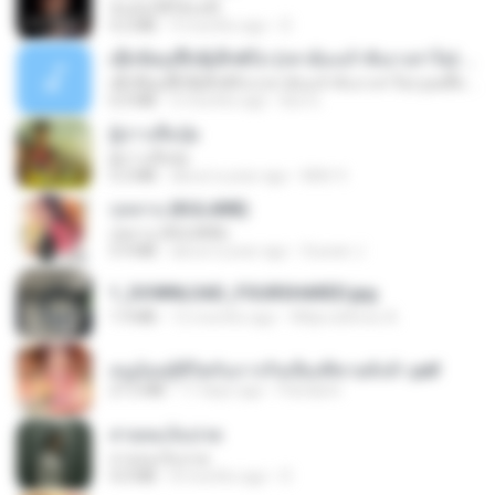
ฉันมันก็ดีได้แค่นี้
4.2 MB
9 months ago
D
ເຊົາຮ້ອງເຖົ້າຊິເອົາທໍ່ໃດ (เซาฮ้องเถ้าสิเอาเท่าใด) ບຸນເກີດ ຫນູຫ່ວງ ft. ໂສພາ ຈຸນທະລາ
ເຊົາຮ້ອງເຖົ້າຊິເອົາທໍ່ໃດ (เซาฮ้องเถ้าสิเอาเท่าใด) ບຸນເກີດ ຫນູຫ່ວງ ft. ໂສພາ ຈຸນທະລາ
6.0 MB
2 months ago
But G.
ผู้บ่าวเสื้อปุ๋ย
ผู้บ่าวเสื้อปุ๋ย
5.2 MB
about a year ago
Mith 9.
กุหลาบ (KULARB)
กุหลาบ (KULARB)
5.9 MB
about a year ago
Suwan J.
1_DOWNLOAD_FOURSHARED.jpg
1.9 MB
12 months ago
Wtlprodthree A.
หนูน้อยสู้ชีวิตกับภารกิจเลี้ยงพี่ชายทั้งห้า.pdf
27.2 MB
17 days ago
Pandarin
สายลมเจ็บปวด
สายลมเจ็บปวด
4.0 MB
8 months ago
D