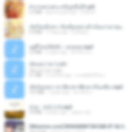
ฝ่าบาททรงพระเจริญหมื่นปี1.pdf
6.4 MB
about a year ago
Orasa K.
เกิดใหม่อีกครา อี๋เหนียงอย่างข้าเป็นภรรยาขุนนาง 1_ST.pdf
4.9 MB
17 days ago
Pandarin
อยู่ที่ไหนก็คิดถึง - เมนทอล.mp3
4.2 MB
2 years ago
มันไม้สาย ม.
เอิ้นเธอว่าความฮัก
เอิ้นเธอว่าความฮัก
4.1 MB
2 months ago
ถามพ่อ&#39;พ ม.
เมียน้อยเหงา พาเสียวค่ะ18+เล่าเรื่องเสียว.mp3
14.2 MB
7 years ago
อมรพันธ์ จ.
진성 - 보릿고개.mp3
3.4 MB
4 years ago
castor-trot
[Witanime.com] RKNGMNNTSRCMB EP 06 HD.mp4