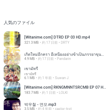
人気のファイル
[Witanime.com] DTRD EP 03 HD.mp4
321.3 MB
約 17 日前
DRTY
เกิดใหม่อีกครา อี๋เหนียงอย่างข้าเป็นภรรยาขุนนาง 1_ST.pdf
4.9 MB
約 17 日前
Pandarin
เขามัทรี
เขามัทรี
6.1 MB
約 1 年前
Suwan J.
[Witanime.com] RKNGMNNTSRCMB EP 07 HD.mp4
183.7 MB
約 1 日前
LOLKI
박우철 - 연모.mp3
3.5 MB
約 4 年前
castor-trot