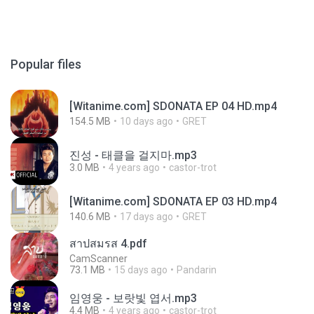
Popular files
[Witanime.com] SDONATA EP 04 HD.mp4
154.5 MB
10 days ago
GRET
진성 - 태클을 걸지마.mp3
3.0 MB
4 years ago
castor-trot
[Witanime.com] SDONATA EP 03 HD.mp4
140.6 MB
17 days ago
GRET
สาปสมรส 4.pdf
CamScanner
73.1 MB
15 days ago
Pandarin
임영웅 - 보랏빛 엽서.mp3
4.4 MB
4 years ago
castor-trot