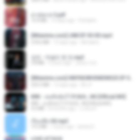
สาปสมรส 3.pdf
73.4 MB
15 days ago
Pandarin
[Witanime.com] LNM EP 05 HD.mp4
218.6 MB
15 days ago
MUrabito
강진 - 막걸리 한 잔.mp3
3.8 MB
4 years ago
castor-trot
[Witanime.com] HMYNGWHSNIDMS2S EP 04 HD.mp4
235.5 MB
13 days ago
KILJY
KRK - เธอทิ้งฉันไว้ Ft.N/A , HK [Official MV]
KRK - เธอทิ้งฉันไว้ Ft.N/A , HK [Official MV]
4.6 MB
8 months ago
นวมินทร์
เรื่องเสียว92.mp3
19.2 MB
7 years ago
lambcr2 ..
LOVE ATTACK