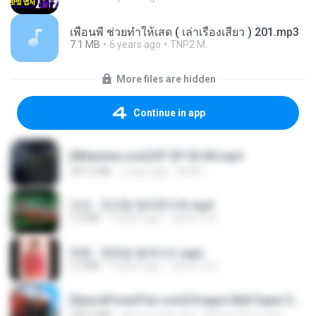
เพื่อนพี่ ช่วยทำให้เสด ( เล่าเรื่องเสียว ) 201.mp3
7.1 MB
6 years ago
TNP2 M.
More files are hidden
Continue in app
[Witanime.com] BT EP 05 HD.mp4
287.6 MB
5 days ago
BAXK
진성 - 천년을 빌려준다면.mp3
3.4 MB
4 years ago
castor-trot
현철 - 청춘을 돌려다오.mp3
3.3 MB
4 years ago
castor-trot
[SpacePowerFan.com] Dragon Ball Super EP1 480p.mp4
208.3 MB
about a year ago
AnimezToon.com