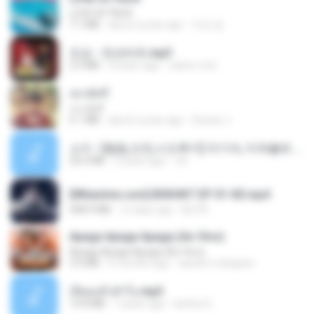
LOVE ATTACK
7.1 MB
about a year ago
지빈 임.
진성 - 천년바위.mp3
2.5 MB
4 years ago
castor-trot
เขามัทรี
เขามัทรี
6.1 MB
about a year ago
Suwan J.
소이 - [펨돔,오컨,시오후키] 자기야, 미쳐볼래 #남성향 #ASMR #펨돔 #여공남수 #19금.mp3
20.0 MB
2 years ago
Jin
[Witanime.com] BSKHKT EP 01 HD.mp4
408.9 MB
12 days ago
BLITR
Apaga Apaga Apaga (Ao Vivo)
Apaga Apaga Apaga (Ao Vivo)
3.0 MB
6 months ago
aandre.rodrigues
เงี่ยนแล้วทำไง.mp3
10.8 MB
7 years ago
lambcr2 ..