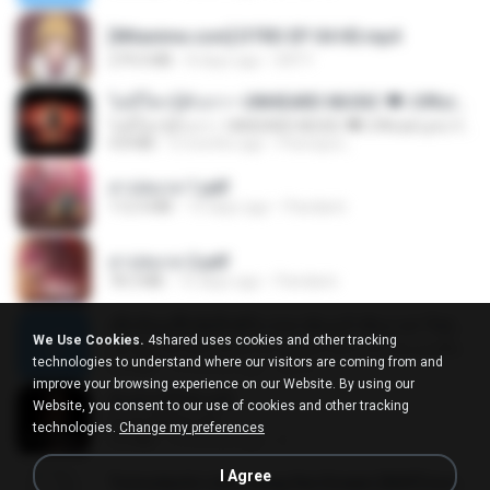
[Witanime.com] DTRD EP 04 HD.mp4
279.0 MB
8 days ago
DRTY
ไม่มีใครรู้ตัวเรา– UNHEARD MUSIC 🖤| Official Lyric Video | เพลงสู้ชีวิต
ไม่มีใครรู้ตัวเรา– UNHEARD MUSIC 🖤| Official Lyric Video | เพลงสู้ชีวิต
4.8 MB
3 months ago
Peeraya L.
สาปสมรส 1.pdf
112.4 MB
15 days ago
Pandarin
สาปสมรส 2.pdf
78.3 MB
15 days ago
Pandarin
ເຊົາຮ້ອງເຖົ້າຊິເອົາທໍ່ໃດ (เซาฮ้องเถ้าสิเอาเท่าใด) ບຸນເກີດ ຫນູຫ່ວງ ft. ໂສພາ ຈຸນທະລາ
We Use Cookies.
4shared uses cookies and other tracking
ເຊົາຮ້ອງເຖົ້າຊິເອົາທໍ່ໃດ (เซาฮ้องเถ้าสิเอาเท่าใด) ບຸນເກີດ ຫນູຫ່ວງ ft. ໂສພາ ຈຸນທະລາ
technologies to understand where our visitors are coming from and
6.0 MB
2 months ago
But G.
improve your browsing experience on our Website. By using our
ฉันมันก็ดีได้แค่นี้
Website, you consent to our use of cookies and other tracking
ฉันมันก็ดีได้แค่นี้
technologies.
Change my preferences
4.2 MB
9 months ago
D
I Agree
Tomodachi Life Living the Dream [NSP].torrent