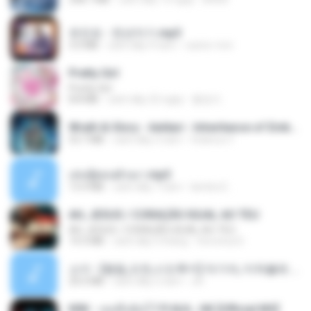
유진표 - 천년지기.mp3
3.0 MB
cách đây 4 năm
castor-trot
Pretty Girl
Pretty Girl
8.8 MB
cách đây 22 ngày
황영지
Wrath & Glory - Aeldari - Inheritance of Embers.pdf
53.7 MB
cách đây 2 năm
federico f
เล่นชู้ตอนผัวเมา.mp3
13.4 MB
cách đây 7 năm
lambcr2 ..
AH, JESUS / CORAÇÃO IGUAL AO TEU
AH, JESUS / CORAÇÃO IGUAL AO TEU
14.3 MB
cách đây 3 tháng
Veronica D.
소이 - [펨돔,오컨,시오후키] 자기야, 미쳐볼래 #남성향 #ASMR #펨돔 #여공남수 #19금.mp3
20.0 MB
cách đây 2 năm
Jin
KRK - เธอทิ้งฉันไว้ Ft.N/A , HK [Official MV]