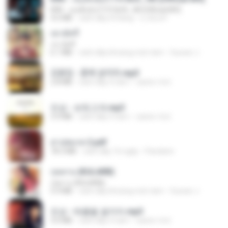
KRK - เธอทิ้งฉันไว้ Ft.N/A , HK [Official MV]
4.6 MB
cách đây 8 tháng
นวมินทร์
เขามัทรี
เขามัทรี
6.1 MB
cách đây khoảng một năm
Suwan J.
김용임 - 흙에 살리라.mp3
2.8 MB
cách đây 4 năm
castor-trot
진성 - 보릿고개.mp3
3.4 MB
cách đây 4 năm
castor-trot
สาปสมรส 2.pdf
78.3 MB
cách đây 16 ngày
Pandarin
กุหลาบ (KULARB)
กุหลาบ (KULARB)
5.9 MB
cách đây khoảng một năm
Suwan J.
진성 - 태클을 걸지마.mp3
3.0 MB
cách đây 4 năm
castor-trot