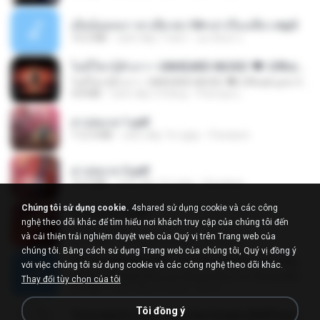
เมียน้อยเหงา พาเสียวค่ะ18+เล่าเรื่องเสียว.mp3
14.2 MB
cách đây 7 năm
อมรพันธ์ จ.
ไม่มีใครรู้ตัวเรา– UNHEARD MUSIC 🖤| Official Lyric Video | เพลงสู้ชีวิต
ไม่มีใครรู้ตัวเรา– UNHEARD MUSIC 🖤| Official Lyric Video | เพลงสู้ชีวิต
4.8 MB
cách đây 3 tháng
Peeraya L.
สาปสมรส 1.pdf
112.4 MB
cách đây 16 ngày
Pandarin
สาปสมรส 3.pdf
73.4 MB
cách đây 16 ngày
Pandarin
Chúng tôi sử dụng cookie.
4shared sử dụng cookie và các công
สาปสมรส 4.pdf
nghệ theo dõi khác để tìm hiểu nơi khách truy cập của chúng tôi đến
CamScanner
và cải thiện trải nghiệm duyệt web của Quý vị trên Trang web của
73.1 MB
cách đây 16 ngày
Pandarin
chúng tôi. Bằng cách sử dụng Trang web của chúng tôi, Quý vị đồng ý
ເຊົາຮ້ອງເຖົ້າຊິເອົາທໍ່ໃດ (เซาฮ้องเถ้าสิเอาเท่าใด) ບຸນເກີດ ຫນູຫ່ວງ ft. ໂສພາ ຈຸນທະລາ
với việc chúng tôi sử dụng cookie và các công nghệ theo dõi khác.
ເຊົາຮ້ອງເຖົ້າຊິເອົາທໍ່ໃດ (เซาฮ้องเถ้าสิเอาเท่าใด) ບຸນເກີດ ຫນູຫ່ວງ ft. ໂສພາ ຈຸນທະລາ
Thay đổi tùy chọn của tôi
6.0 MB
cách đây 2 tháng
But G.
Tôi đồng ý
Tomodachi Life Living the Dream [NSP].torrent