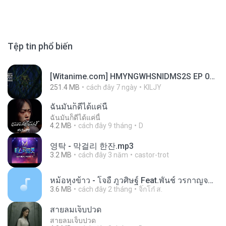
Tệp tin phổ biến
[Witanime.com] HMYNGWHSNIDMS2S EP 05 HD.mp4
251.4 MB
cách đây 7 ngày
KILJY
ฉันมันก็ดีได้แค่นี้
ฉันมันก็ดีได้แค่นี้
4.2 MB
cách đây 9 tháng
D
영탁 - 막걸리 한잔.mp3
3.2 MB
cách đây 3 năm
castor-trot
หม้อหุงข้าว - โจอี้ ภูวศิษฐ์ Feat.พั้นช์ วรกาญจน์-315237.mp3
3.6 MB
cách đây 2 tháng
จิ๊กโก๋ ส.
สายลมเจ็บปวด
สายลมเจ็บปวด