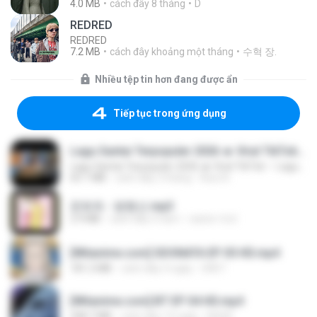
4.0 MB
cách đây 8 tháng
D
REDRED
REDRED
7.2 MB
cách đây khoảng một tháng
수혁 장.
Nhiều tệp tin hơn đang được ẩn
Tiếp tục trong ứng dụng
Lagu Santai Terpopuler 2026 🔥 Viral TikTok — Lagu Pop Indonesia Terbaru & Paling Hits 2026
Lagu Santai Terpopuler 2026 🔥 Viral TikTok — Lagu Pop Indonesia Terbaru & Paling Hits 2026
65.1 MB
cách đây 3 tháng
Azis N.
문희옥 - 평행선.mp3
2.9 MB
cách đây 4 năm
castor-trot
[Witanime.com] SDONATA EP 05 HD.mp4
181.2 MB
cách đây 4 ngày
GRET
[Witanime.com] BT EP 04 HD.mp4
248.7 MB
cách đây 13 ngày
BAXK