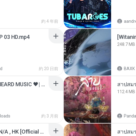
約 4 年前
EP 03 HD.mp4
[Witan
248.7 MB
ed
約 20 日前
BAXK
ไม่มีใครรู้ตัวเรา– UNHEARD MUSIC 🖤| Official Lyric Video | เพลงสู้ชีวิต
สาปสมร
112.4 MB
loads
約 3 月前
Panda
KRK - เธอทิ้งฉันไว้ Ft.N/A , HK [Official MV]
สาปสมร