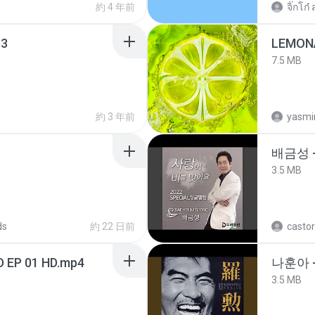
約 4 年前
จิ๊กโก๋ 
3
LEMON
7.5 MB
約 3 年前
yasmi
배금성 
3.5 MB
ds
約 22 日前
castor
D EP 01 HD.mp4
나훈아 -
3.5 MB