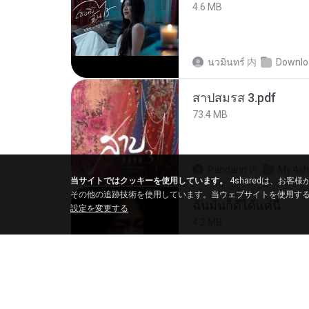
4.6 MB
นวมินทร์
内
Downlo
สาปสมรส 3.pdf
73.4 MB
Pandarin
内
My 4sh
当サイトではクッキーを使用しています。
4sharedは、お
その他の追跡技術を使用しています。当ウェブサイトを使用す
ฉันมันก็ดีได้แค่นี้
設定を変更する
4.2 MB
D
内
My Music