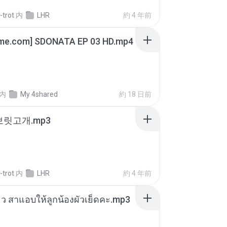
-trot
内
LHR
約 4 年前
ime.com] SDONATA EP 03 HD.mp4
内
My 4shared
約 18 日前
 보릿고개.mp3
-trot
内
LHR
約 4 年前
สียว สาแอบให้ลูกน้องผัวเย็ดคะ.mp3