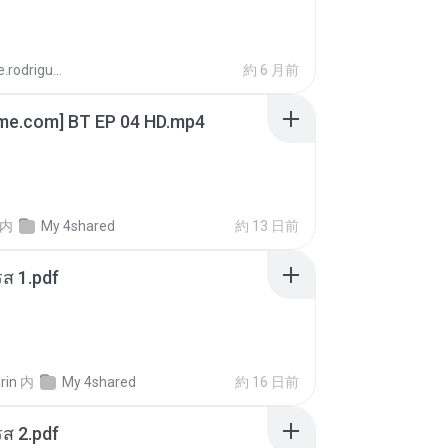
aandre.rodrigues
約 6 月前
ime.com] BT EP 04 HD.mp4
内
My 4shared
約 13 日前
ส 1.pdf
rin
内
My 4shared
約 16 日前
ส 2.pdf