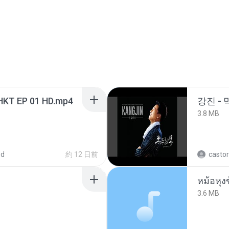
HKT EP 01 HD.mp4
강진 - 
3.8 MB
ed
約 12 日前
castor
3.6 MB