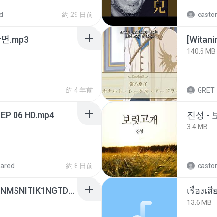
d
約 29 日前
castor
ᆫ다면.mp3
[Witan
140.6 MB
約 4 年前
GRET
 EP 06 HD.mp4
진성 -
3.4 MB
hared
約 8 日前
castor
[Witanime.com] KWONMSNITIK1NGTDNN EP 05 HD.mp4
เรื่องเ
13.6 MB