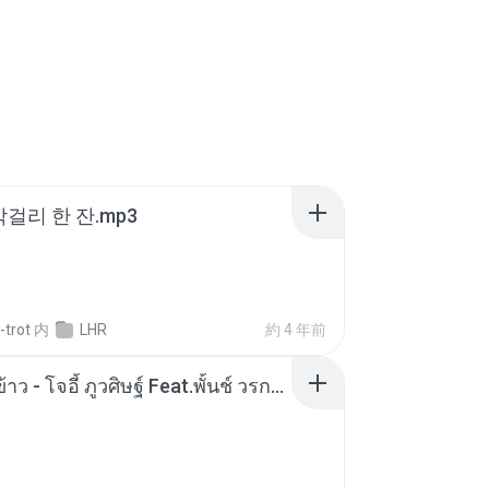
막걸리 한 잔.mp3
-trot
内
LHR
約 4 年前
หม้อหุงข้าว - โจอี้ ภูวศิษฐ์ Feat.พั้นช์ วรกาญจน์-315237.mp3