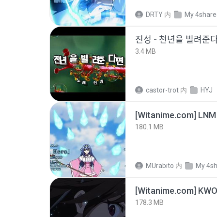
DRTY
内
My 4share
진성 - 천년을 빌려주
3.4 MB
castor-trot
内
HYJ
[Witanime.com] LNM
180.1 MB
MUrabito
内
My 4s
178.3 MB