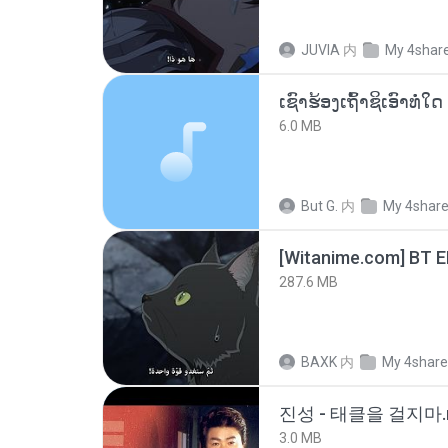
JUVIA
内
My 4shar
6.0 MB
But G.
内
My 4shar
[Witanime.com] BT 
287.6 MB
BAXK
内
My 4shar
진성 - 태클을 걸지마.
3.0 MB