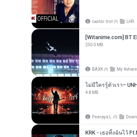
castor-trot
内
LHR
[Witanime.com] BT 
250.0 MB
BAXK
内
My 4shar
4.8 MB
Peeraya L.
内
Down