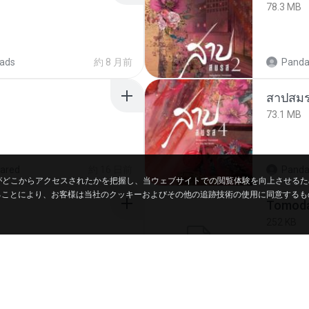
78.3 MB
ads
約 8 月前
Panda
สาปสมร
73.1 MB
ared
約 16 日前
Panda
客様がどこからアクセスされたかを把握し、当ウェブサイトでの閲覧体験を向上させる
ることにより、お客様は当社のクッキーおよびその他の追跡技術の使用に同意するも
252 KB
約 9 月前
marg