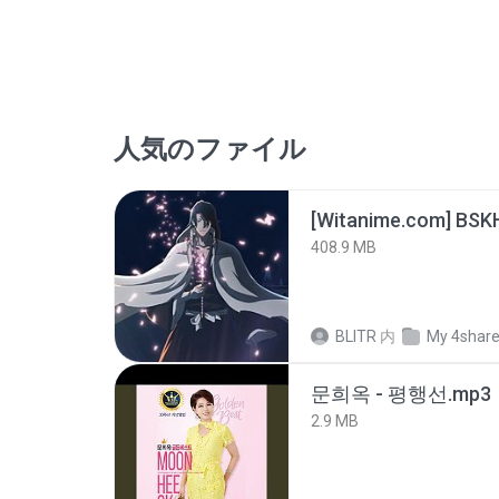
人気のファイル
[Witanime.com] BSK
408.9 MB
BLITR
内
My 4shar
문희옥 - 평행선.mp3
2.9 MB