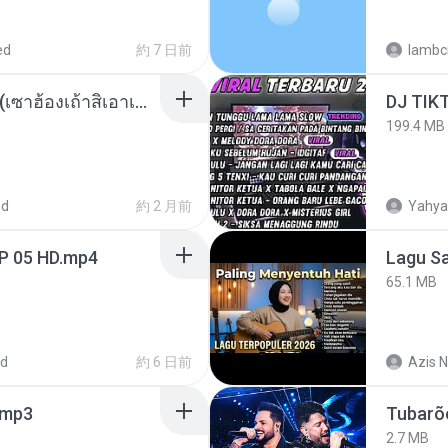
ed
約 7 日前
lambcr
ເຊົາຮ້ອງເຖົ້າຊິເອົາທໍ່ໃດ (เซาฮ้องเถ้าสิเอาเท่าใด) ບຸນເກີດ ຫນູຫ່ວງ ft. ໂສພາ ຈຸນທະລາ
199.4 MB
ed
約 2 月前
Yahya
EP 05 HD.mp4
65.1 MB
ed
約 6 日前
Azis N
mp3
Tubarõ
2.7 MB