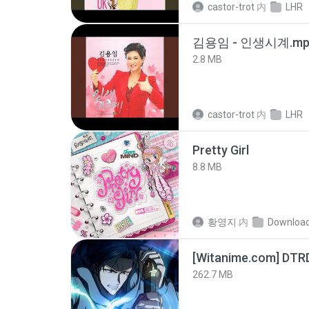
castor-trot
内
LHR
김용임 - 인생시계.mp
2.8 MB
castor-trot
内
LHR
Pretty Girl
8.8 MB
황영지
内
Downloa
[Witanime.com] DTR
262.7 MB