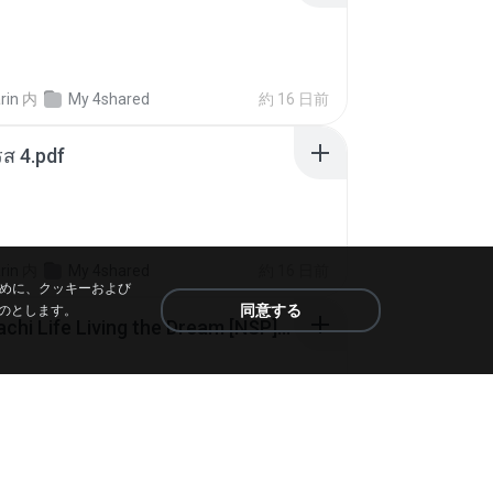
rin
内
My 4shared
約 16 日前
ส 4.pdf
rin
内
My 4shared
約 16 日前
ために、クッキーおよび
同意する
のとします。
Tomodachi Life Living the Dream [NSP].torrent
ob
内
My 4shared
約 2 月前