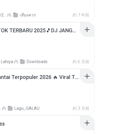
2 ..
内
เสียงควร
約 7 年前
DJ TIKTOK TERBARU 2025🎵DJ JANGAN TUNGGU LAMA LAMA NANTI LAMA LAMA 🎵DJ SEDIA AKU SEBELUM HUJAN
 Lahiya
内
Downloads
約 6 月前
Lagu Santai Terpopuler 2026 🔥 Viral TikTok — Lagu Pop Indonesia Terbaru & Paling Hits 2026
.
内
Lagu_GALAU
約 3 月前
es