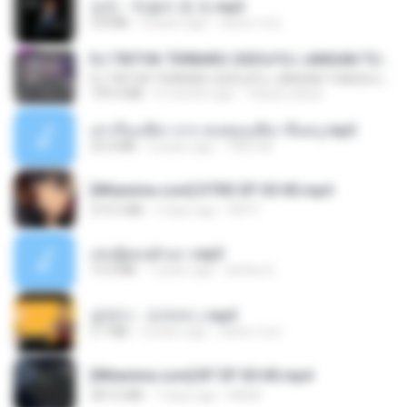
강진 - 막걸리 한 잔.mp3
3.8 MB
4 years ago
castor-trot
DJ TIKTOK TERBARU 2025🎵DJ JANGAN TUNGGU LAMA LAMA NANTI LAMA LAMA 🎵DJ SEDIA AKU SEBELUM HUJAN
DJ TIKTOK TERBARU 2025🎵DJ JANGAN TUNGGU LAMA LAMA NANTI LAMA LAMA 🎵DJ SEDIA AKU SEBELUM HUJAN
199.4 MB
6 months ago
Yahya Lahiya
เล่าเรื่องเสียว จาก คนชอบเสียว ขึ้นครู.mp3
33.4 MB
5 years ago
TNP2 M.
[Witanime.com] DTRD EP 05 HD.mp4
219.5 MB
3 days ago
DRTY
เล่นชู้ตอนผัวเมา.mp3
13.4 MB
7 years ago
lambcr2 ..
금잔디 - 오라버니.mp3
3.1 MB
4 years ago
castor-trot
[Witanime.com] BT EP 05 HD.mp4
287.6 MB
7 days ago
BAXK