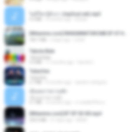
ไม่มีใครรู้ตัวเรา (mp3cut.net).mp3
4.2 MB
3 months ago
Kratae
[Witanime.com] RKNGMNNTSRCMB EP 07 HD.mp4
183.7 MB
2 days ago
LOLKI
Tabola Bale
Tabola Bale
4.4 MB
11 months ago
Hamdi U.
Tubarões
Tubarões
2.7 MB
6 months ago
aandre.rodrigues
เอิ้นเธอว่าความฮัก
เอิ้นเธอว่าความฮัก
4.1 MB
2 months ago
ถามพ่อ&#39;พ ม.
[Witanime.com] BT EP 03 HD.mp4
250.0 MB
21 days ago
BAXK