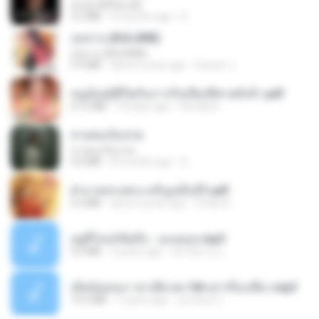
ฉันมันก็ดีได้แค่นี้
4.2 MB
9 months ago
D
กุหลาบ (KULARB)
กุหลาบ (KULARB)
5.9 MB
about a year ago
Suwan J.
หนูน้อยสู้ชีวิตกับภารกิจเลี้ยงพี่ชายทั้งห้า.pdf
27.2 MB
18 days ago
Pandarin
สายลมเจ็บปวด
สายลมเจ็บปวด
4.0 MB
8 months ago
D
ฝ่าบาททรงพระเจริญหมื่นปี1.pdf
6.4 MB
about a year ago
Orasa K.
อยู่ที่ไหนก็คิดถึง - เมนทอล.mp3
4.2 MB
2 years ago
มันไม้สาย ม.
เมียน้อยเหงา พาเสียวค่ะ18+เล่าเรื่องเสียว.mp3
14.2 MB
7 years ago
อมรพันธ์ จ.