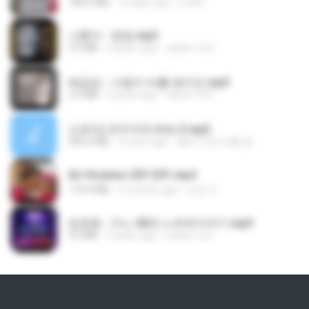
186.0 MB
16 days ago
LOLKI
나훈아 - 영영.mp3
3.5 MB
4 years ago
castor-trot
배금성 - 사랑이 비를 맞아요.mp3
3.5 MB
4 years ago
castor-trot
신유리) 유두자위 A to Z.mp3
256.6 MB
2 years ago
좀비고4인커플 좀.
Air Hostess S01 E01.mp4
174.4 MB
3 months ago
민호 이.
임영웅 - 어느 60대 노부부이야기.mp3
4.6 MB
4 years ago
castor-trot