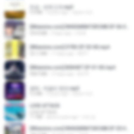
진성 - 보릿고개.mp3
3.4 MB
4 years ago
castor-trot
[Witanime.com] RKNGMNNTSRCMB EP 06 HD.mp4
294.8 MB
9 days ago
LOLKI
[Witanime.com] DTRD EP 03 HD.mp4
321.3 MB
17 days ago
DRTY
[Witanime.com] BSKHKT EP 01 HD.mp4
408.9 MB
14 days ago
BLITR
영탁 - 막걸리 한잔.mp3
3.2 MB
3 years ago
castor-trot
LOVE ATTACK
LOVE ATTACK
7.1 MB
about a year ago
지빈 임.
[Witanime.com] RKNGMNNTSRCMB EP 05 HD.mp4