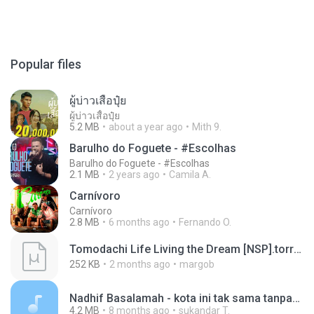
Popular files
ผู้บ่าวเสื้อปุ๋ย
ผู้บ่าวเสื้อปุ๋ย
5.2 MB
about a year ago
Mith 9.
Barulho do Foguete - #Escolhas
Barulho do Foguete - #Escolhas
2.1 MB
2 years ago
Camila A.
Carnívoro
Carnívoro
2.8 MB
6 months ago
Fernando O.
Tomodachi Life Living the Dream [NSP].torrent
252 KB
2 months ago
margob
Nadhif Basalamah - kota ini tak sama tanpamu (Official Lyric Video).mp3
4.2 MB
8 months ago
sukandar T.