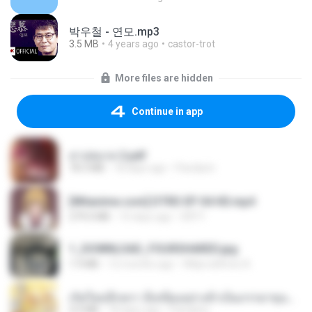
박우철 - 연모.mp3
3.5 MB
4 years ago
castor-trot
More files are hidden
Continue in app
สาปสมรส 2.pdf
78.3 MB
18 days ago
Pandarin
[Witanime.com] DTRD EP 04 HD.mp4
279.0 MB
10 days ago
DRTY
1_DOWNLOAD_FOURSHARED.jpg
1.9 MB
12 months ago
Wtlprodthree A.
เกิดใหม่อีกครา อี๋เหนียงอย่างข้าเป็นภรรยาขุนนาง 1_ST.pdf
4.9 MB
18 days ago
Pandarin