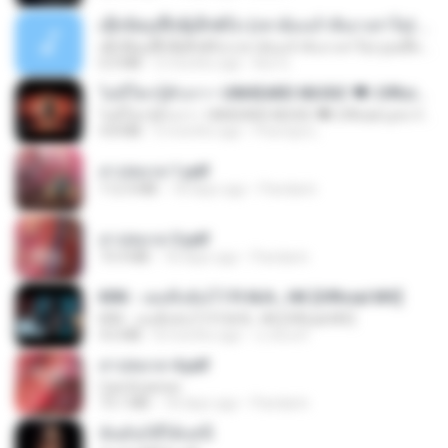
ເຊົາຮ້ອງເຖົ້າຊິເອົາທໍ່ໃດ (เซาฮ้องเถ้าสิเอาเท่าใด) ບຸນເກີດ ຫນູຫ່ວງ ft. ໂສພາ ຈຸນທະລາ
ເຊົາຮ້ອງເຖົ້າຊິເອົາທໍ່ໃດ (เซาฮ้องเถ้าสิเอาเท่าใด) ບຸນເກີດ ຫນູຫ່ວງ ft. ໂສພາ ຈຸນທະລາ
6.0 MB
2 months ago
But G.
ไม่มีใครรู้ตัวเรา– UNHEARD MUSIC 🖤| Official Lyric Video | เพลงสู้ชีวิต
ไม่มีใครรู้ตัวเรา– UNHEARD MUSIC 🖤| Official Lyric Video | เพลงสู้ชีวิต
4.8 MB
3 months ago
Peeraya L.
สาปสมรส 1.pdf
112.4 MB
18 days ago
Pandarin
สาปสมรส 3.pdf
73.4 MB
18 days ago
Pandarin
KRK - เธอทิ้งฉันไว้ Ft.N/A , HK [Official MV]
KRK - เธอทิ้งฉันไว้ Ft.N/A , HK [Official MV]
4.6 MB
8 months ago
นวมินทร์
สาปสมรส 4.pdf
CamScanner
73.1 MB
18 days ago
Pandarin
ฉันมันก็ดีได้แค่นี้