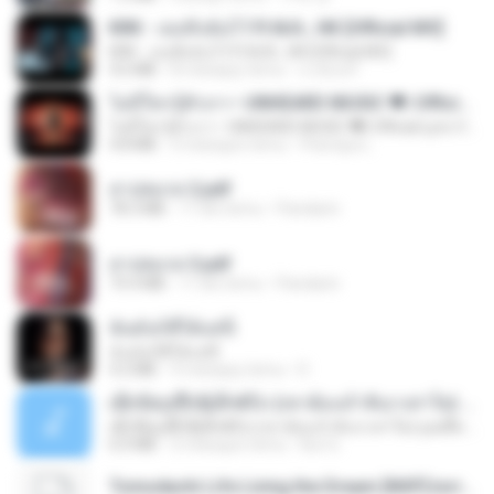
KRK - เธอทิ้งฉันไว้ Ft.N/A , HK [Official MV]
KRK - เธอทิ้งฉันไว้ Ft.N/A , HK [Official MV]
4.6 MB
8 miesięcy temu
นวมินทร์
ไม่มีใครรู้ตัวเรา– UNHEARD MUSIC 🖤| Official Lyric Video | เพลงสู้ชีวิต
ไม่มีใครรู้ตัวเรา– UNHEARD MUSIC 🖤| Official Lyric Video | เพลงสู้ชีวิต
4.8 MB
3 miesiące temu
Peeraya L.
สาปสมรส 2.pdf
78.3 MB
17 dni temu
Pandarin
สาปสมรส 3.pdf
73.4 MB
17 dni temu
Pandarin
ฉันมันก็ดีได้แค่นี้
ฉันมันก็ดีได้แค่นี้
4.2 MB
9 miesięcy temu
D
ເຊົາຮ້ອງເຖົ້າຊິເອົາທໍ່ໃດ (เซาฮ้องเถ้าสิเอาเท่าใด) ບຸນເກີດ ຫນູຫ່ວງ ft. ໂສພາ ຈຸນທະລາ
ເຊົາຮ້ອງເຖົ້າຊິເອົາທໍ່ໃດ (เซาฮ้องเถ้าสิเอาเท่าใด) ບຸນເກີດ ຫນູຫ່ວງ ft. ໂສພາ ຈຸນທະລາ
6.0 MB
2 miesiące temu
But G.
Tomodachi Life Living the Dream [NSP].torrent