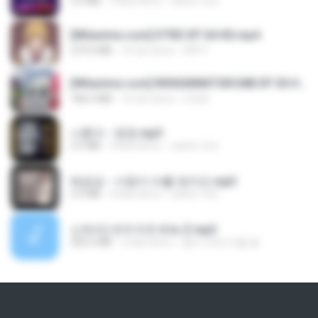
3.2 MB
3 lata temu
castor-trot
[Witanime.com] DTRD EP 04 HD.mp4
279.0 MB
10 dni temu
DRTY
[Witanime.com] RKNGMNNTSRCMB EP 05 HD.mp4
186.0 MB
16 dni temu
LOLKI
나훈아 - 영영.mp3
3.5 MB
4 lata temu
castor-trot
배금성 - 사랑이 비를 맞아요.mp3
3.5 MB
4 lata temu
castor-trot
신유리) 유두자위 A to Z.mp3
256.6 MB
2 lata temu
좀비고4인커플 좀.