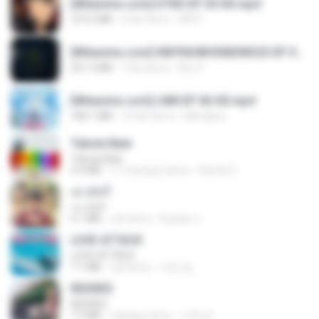
[Witanime.com] DTRD EP 05 HD.mp4
219.5 MB
3 dni temu
DRTY
[Witanime.com] HMYNGWHSNIDMS2S EP 05 HD.mp4
251.4 MB
7 dni temu
KILJY
[Witanime.com] LNM EP 06 HD.mp4
180.1 MB
10 dni temu
MUrabito
Tabola Bale
Tabola Bale
4.4 MB
11 miesięcy temu
Hamdi U.
เขามัทรี
เขามัทรี
6.1 MB
rok temu
Suwan J.
LOVE ATTACK
LOVE ATTACK
7.1 MB
rok temu
지빈 임.
REDRED
REDRED
7.2 MB
miesiąc temu
수혁 장.