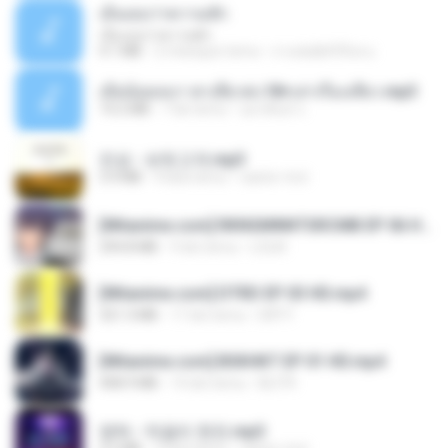
เอิ้นเธอว่าความฮัก
เอิ้นเธอว่าความฮัก
4.1 MB
2 miesiące temu
ถามพ่อ&#39;พ ม.
เมียน้อยเหงา พาเสียวค่ะ18+เล่าเรื่องเสียว.mp3
14.2 MB
7 lat temu
อมรพันธ์ จ.
진성 - 보릿고개.mp3
3.4 MB
4 lata temu
castor-trot
[Witanime.com] RKNGMNNTSRCMB EP 06 HD.mp4
294.8 MB
9 dni temu
LOLKI
[Witanime.com] DTRD EP 03 HD.mp4
321.3 MB
17 dni temu
DRTY
[Witanime.com] BSKHKT EP 01 HD.mp4
408.9 MB
14 dni temu
BLITR
영탁 - 막걸리 한잔.mp3