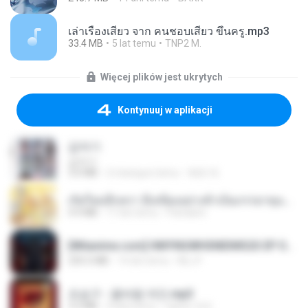
เล่าเรื่องเสียว จาก คนชอบเสียว ขึ้นครู.mp3
33.4 MB
5 lat temu
TNP2 M.
Więcej plików jest ukrytych
Kontynuuj w aplikacji
갑자기
갑자기
3.0 MB
2 miesiące temu
복희 박.
เกิดใหม่อีกครา อี๋เหนียงอย่างข้าเป็นภรรยาขุนนาง 1_ST.pdf
4.9 MB
17 dni temu
Pandarin
[Witanime.com] HMYNGWHSNIDMS2S EP 04 HD.mp4
235.5 MB
14 dni temu
KILJY
조승구 - 꽃바람 여인.mp3
3.2 MB
4 lata temu
castor-trot