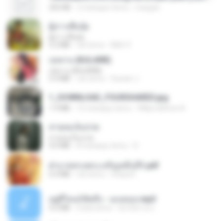
252 KB
2 miesiące temu
margob
ผู้บ่าวเสื้อปุ๋ย
ผู้บ่าวเสื้อปุ๋ย
5.2 MB
rok temu
Mith 9.
กุหลาบ (KULARB)
กุหลาบ (KULARB)
5.9 MB
rok temu
Suwan J.
1_DOWNLOAD_FOURSHARED.jpg
1.9 MB
12 miesięcy temu
Wtlprodthree A.
สายลมเจ็บปวด
สายลมเจ็บปวด
4.0 MB
8 miesięcy temu
D
ฝ่าบาททรงพระเจริญหมื่นปี1.pdf
6.4 MB
rok temu
Orasa K.
อยู่ที่ไหนก็คิดถึง - เมนทอล.mp3
4.2 MB
2 lata temu
มันไม้สาย ม.