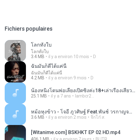
Fichiers populaires
โลกทั้งใบ
โลกทั้งใบ
3.4 MB
il y a environ 10 mois
D
ฉันมันก็ดีได้แค่นี้
ฉันมันก็ดีได้แค่นี้
4.2 MB
il y a environ 9 mois
D
น้องหนิงโดนพ่อเลี้ยงเปิดซิงค่ะ18+เล่าเรื่องเสียว.mp3
25.1 MB
il y a 7 ans
lambcr2 ..
หม้อหุงข้าว - โจอี้ ภูวศิษฐ์ Feat.พั้นช์ วรกาญจน์-315237.mp3
3.6 MB
il y a environ 2 mois
จิ๊กโก๋ ส.
[Witanime.com] BSKHKT EP 02 HD.mp4
406.1 MB
il y a environ 7 jours
BLITR