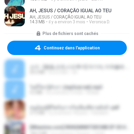
AH, JESUS / CORAÇÃO IGUAL AO TEU
AH, JESUS / CORAÇÃO IGUAL AO TEU
14.3 MB
il y a environ 3 mois
Veronica D.
Plus de fichiers sont cachés
Continuez dans l'application
소이 - [펨돔,오컨,시오후키] 자기야, 미쳐볼래 #남성향 #ASMR #펨돔 #여공남수 #19금.mp3
20.0 MB
il y a 2 ans
Jin
ไม่มีใครรู้ตัวเรา (mp3cut.net).mp3
4.2 MB
il y a environ 3 mois
Kratae
หนูน้อยสู้ชีวิตกับภารกิจเลี้ยงพี่ชายทั้งห้า.pdf
27.2 MB
il y a environ 18 jours
Pandarin
[Witanime.com] RKNGMNNTSRCMB EP 05 HD.mp4
186.0 MB
il y a environ 16 jours
LOLKI