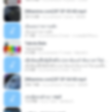
[Witanime.com] BT EP 05 HD.mp4
287.6 MB
il y a environ 7 jours
BAXK
เอิ้นเธอว่าความฮัก
เอิ้นเธอว่าความฮัก
4.1 MB
il y a environ 2 mois
ถามพ่อ&#39;พ ม.
Tabola Bale
Tabola Bale
4.4 MB
il y a environ 11 mois
Hamdi U.
ເຊົາຮ້ອງເຖົ້າຊິເອົາທໍ່ໃດ (เซาฮ้องเถ้าสิเอาเท่าใด) ບຸນເກີດ ຫນູຫ່ວງ ft. ໂສພາ ຈຸນທະລາ
ເຊົາຮ້ອງເຖົ້າຊິເອົາທໍ່ໃດ (เซาฮ้องเถ้าสิเอาเท่าใด) ບຸນເກີດ ຫນູຫ່ວງ ft. ໂສພາ ຈຸນທະລາ
6.0 MB
il y a environ 2 mois
But G.
[Witanime.com] BT EP 04 HD.mp4
248.7 MB
il y a environ 14 jours
BAXK
เล่นชู้ตอนผัวเมา.mp3
13.4 MB
il y a 7 ans
lambcr2 ..