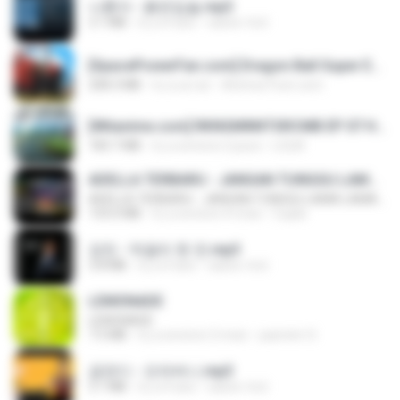
나훈아 - 붉은입술.mp3
3.1 MB
il y a 4 ans
castor-trot
[SpacePowerFan.com] Dragon Ball Super EP1 480p.mp4
208.3 MB
il y a un an
AnimezToon.com
[Witanime.com] RKNGMNNTSRCMB EP 07 HD.mp4
183.7 MB
il y a environ 2 jours
LOLKI
ADELLA TERBARU - JANGAN TUNGGU LAMA LAMA - GELAS RETAK - OM ADELLA FULL ALBUM TERBARU 2026
ADELLA TERBARU - JANGAN TUNGGU LAMA LAMA - GELAS RETAK - OM ADELLA FULL ALBUM TERBARU 2026
133.0 MB
il y a environ 4 mois
Cuplis
강진 - 막걸리 한 잔.mp3
3.8 MB
il y a 4 ans
castor-trot
LEMONADE
LEMONADE
7.5 MB
il y a environ 2 mois
yasmim O.
금잔디 - 오라버니.mp3
3.1 MB
il y a 4 ans
castor-trot