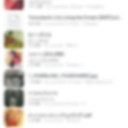
CamScanner
73.1 MB
il y a environ 18 jours
Pandarin
Tomodachi Life Living the Dream [NSP].torrent
252 KB
il y a environ 2 mois
margob
ผู้บ่าวเสื้อปุ๋ย
ผู้บ่าวเสื้อปุ๋ย
5.2 MB
il y a un an
Mith 9.
กุหลาบ (KULARB)
กุหลาบ (KULARB)
5.9 MB
il y a un an
Suwan J.
1_DOWNLOAD_FOURSHARED.jpg
1.9 MB
il y a environ 12 mois
Wtlprodthree A.
สายลมเจ็บปวด
สายลมเจ็บปวด
4.0 MB
il y a environ 8 mois
D
ฝ่าบาททรงพระเจริญหมื่นปี1.pdf
6.4 MB
il y a un an
Orasa K.