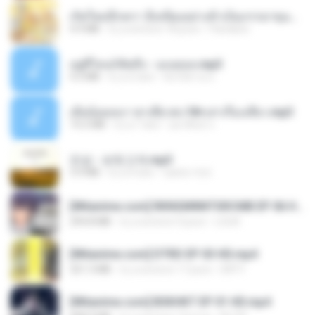
เกิดใหม่อีกครา อี๋เหนียงอย่างข้าเป็นภรรยาขุนนาง 1_ST.pdf
4.9 MB
il y a environ 18 jours
Pandarin
อยู่ที่ไหนก็คิดถึง - เมนทอล.mp3
4.2 MB
il y a 2 ans
มันไม้สาย ม.
เมียน้อยเหงา พาเสียวค่ะ18+เล่าเรื่องเสียว.mp3
14.2 MB
il y a 7 ans
อมรพันธ์ จ.
진성 - 보릿고개.mp3
3.4 MB
il y a 4 ans
castor-trot
[Witanime.com] RKNGMNNTSRCMB EP 06 HD.mp4
294.8 MB
il y a environ 9 jours
LOLKI
[Witanime.com] DTRD EP 03 HD.mp4
321.3 MB
il y a environ 17 jours
DRTY
[Witanime.com] BSKHKT EP 01 HD.mp4