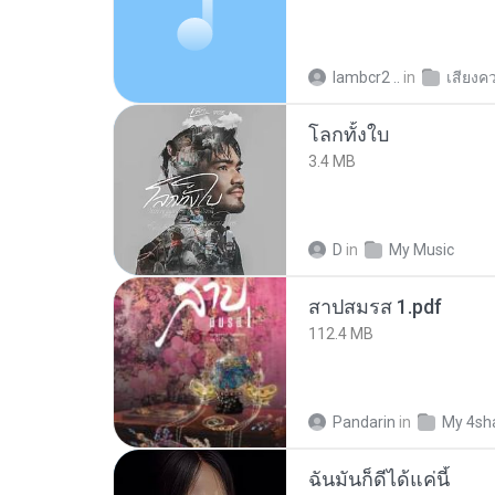
lambcr2 ..
in
เสียงค
โลกทั้งใบ
3.4 MB
D
in
My Music
สาปสมรส 1.pdf
112.4 MB
Pandarin
in
My 4sh
ฉันมันก็ดีได้แค่นี้