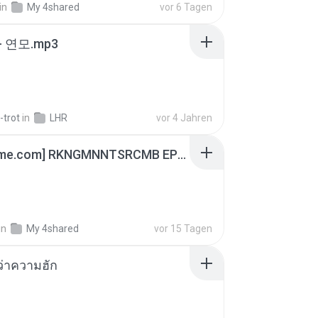
in
My 4shared
vor 6 Tagen
 연모.mp3
-trot
in
LHR
vor 4 Jahren
[Witanime.com] RKNGMNNTSRCMB EP 05 HD.mp4
in
My 4shared
vor 15 Tagen
อว่าความฮัก