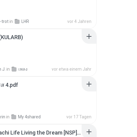
-trot
in
LHR
vor 4 Jahren
 (KULARB)
 J.
in
เพลง
vor etwa einem Jahr
ส 4.pdf
rin
in
My 4shared
vor 17 Tagen
Tomodachi Life Living the Dream [NSP].torrent