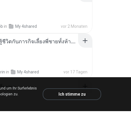
ob
in
My 4shared
vor 2 Monaten
หนูน้อยสู้ชีวิตกับภารกิจเลี้ยงพี่ชายทั้งห้า.pdf
rin
in
My 4shared
vor 17 Tagen
จ็บปวด
d um Ihr Surferlebnis
Ich stimme zu
ologien zu.
My Music
vor 8 Monaten