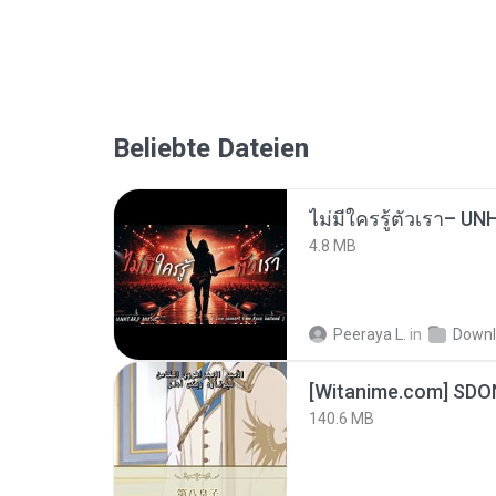
Beliebte Dateien
4.8 MB
Peeraya L.
in
Downl
[Witanime.com] SDO
140.6 MB