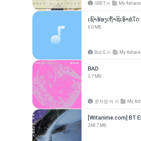
GRET
in
My 4share
6.0 MB
But G.
in
My 4share
BAD
3.7 MB
문지영 여.
in
My 4s
[Witanime.com] BT 
248.7 MB