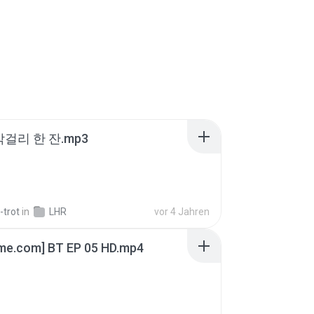
막걸리 한 잔.mp3
-trot
in
LHR
vor 4 Jahren
ime.com] BT EP 05 HD.mp4