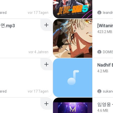
ared
vor 17 Tagen
leandr
ᆫ다면.mp3
423.2 MB
vor 4 Jahren
DOMI
4.2 MB
ared
vor 17 Tagen
sukand
임영웅 
4.6 MB