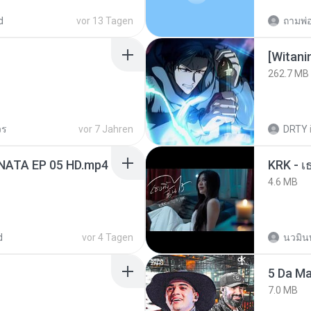
d
vor 13 Tagen
[Witan
262.7 MB
วร
vor 7 Jahren
DRTY
NATA EP 05 HD.mp4
4.6 MB
d
vor 4 Tagen
นวมิน
5 Da M
7.0 MB