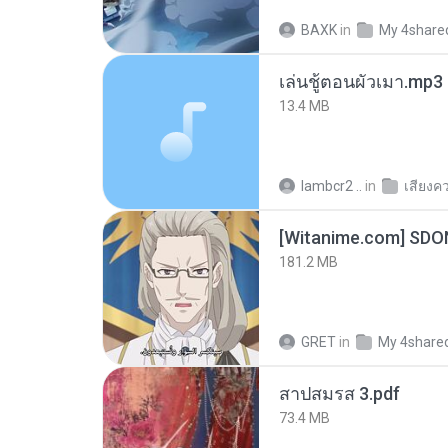
BAXK
in
My 4share
เล่นชู้ตอนผัวเมา.mp3
13.4 MB
lambcr2 ..
in
เสียงค
[Witanime.com] SDO
181.2 MB
GRET
in
My 4share
สาปสมรส 3.pdf
73.4 MB