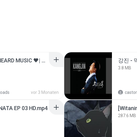
ไม่มีใครรู้ตัวเรา– UNHEARD MUSIC 🖤| Official Lyric Video | เพลงสู้ชีวิต
강진 - 
3.8 MB
oads
vor 3 Monaten
castor
NATA EP 03 HD.mp4
[Witan
287.6 MB