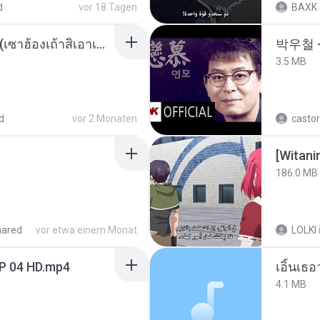
d
vor 18 Tagen
BAXK
ເຊົາຮ້ອງເຖົ້າຊິເອົາທໍ່ໃດ (เซาฮ้องเถ้าสิเอาเท่าใด) ບຸນເກີດ ຫນູຫ່ວງ ft. ໂສພາ ຈຸນທະລາ
박우철 -
3.5 MB
d
vor 2 Monaten
castor
186.0 MB
hared
vor etwa einem Monat
LOLKI
EP 04 HD.mp4
เอิ้นเธ
4.1 MB