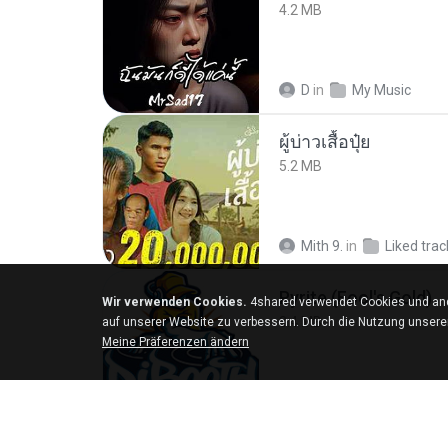
4.2 MB
D
in
My Music
ผู้บ่าวเสื้อปุ๋ย
5.2 MB
Mith 9.
in
Liked trac
Pyrite (Fool's Gold)
Wir verwenden Cookies.
4shared verwendet Cookies und and
3.4 MB
auf unserer Website zu verbessern. Durch die Nutzung unser
Meine Präferenzen ändern
princess Y.
in
My 4s