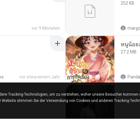
252 KB
vor 9 Monaten
marg
27.2 MB
ks
vor etwa einem Jahr
Panda
สายลมเ
ere Tracking-Technologien, um zu verstehen, woher unsere Besucher kommen un
4.0 MB
er Website stimmen Sie der Verwendung von Cookies und anderen Tracking-Techn
hared
vor 12 Jahren
D
in