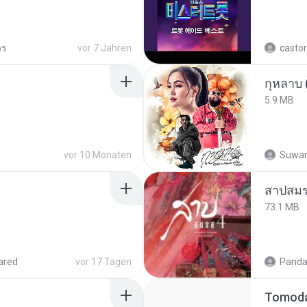
วร
vor 7 Jahren
castor
กุหลาบ
5.9 MB
vor 10 Monaten
Suwan
สาปสมร
73.1 MB
ared
vor 17 Tagen
Panda