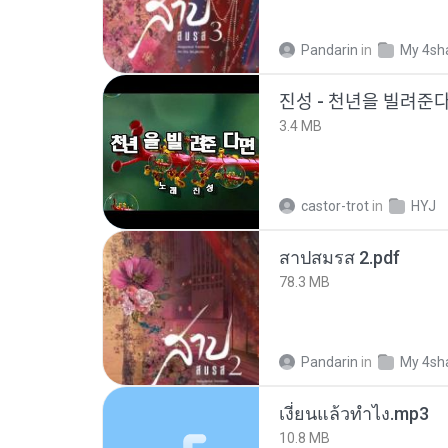
Pandarin
in
My 4sh
진성 - 천년을 빌려주
3.4 MB
castor-trot
in
HYJ
สาปสมรส 2.pdf
78.3 MB
Pandarin
in
My 4sh
เงี่ยนแล้วทำไง.mp3
10.8 MB