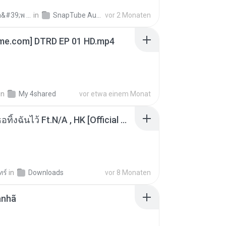
ถามพ่อ&#39;พ ม.
in
SnapTube Audio
vor 2 Monaten
ime.com] DTRD EP 01 HD.mp4
in
My 4shared
vor etwa einem Monat
KRK - เธอทิ้งฉันไว้ Ft.N/A , HK [Official MV]
ทร์
in
Downloads
vor 8 Monaten
anhã