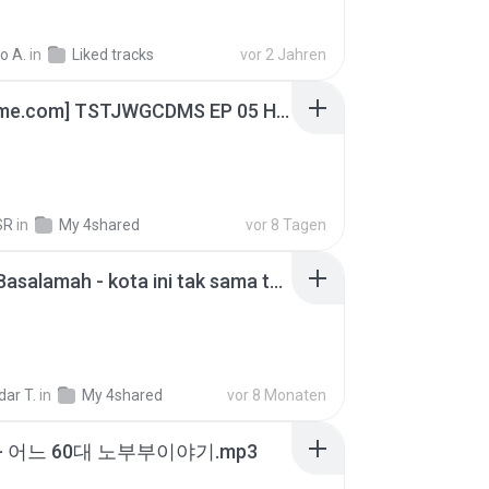
o A.
in
Liked tracks
vor 2 Jahren
[Witanime.com] TSTJWGCDMS EP 05 HD.mp4
SR
in
My 4shared
vor 8 Tagen
Nadhif Basalamah - kota ini tak sama tanpamu (Official Lyric Video).mp3
ar T.
in
My 4shared
vor 8 Monaten
- 어느 60대 노부부이야기.mp3