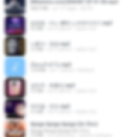
[Witanime.com] BSKHKT EP 01 HD.mp4
408.9 MB
vor 15 Tagen
BLITR
임영웅 - 어느 60대 노부부이야기.mp3
4.6 MB
vor 4 Jahren
castor-trot
나훈아 - 영영.mp3
3.5 MB
vor 4 Jahren
castor-trot
เงี่ยนแล้วทำไง.mp3
10.8 MB
vor 7 Jahren
lambcr2 ..
강민주 - 회룡포.mp3
3.5 MB
vor 4 Jahren
castor-trot
박우철 - 연모.mp3
3.5 MB
vor 4 Jahren
castor-trot
Apaga Apaga Apaga (Ao Vivo)
Apaga Apaga Apaga (Ao Vivo)
3.0 MB
vor 6 Monaten
aandre.rodrigues