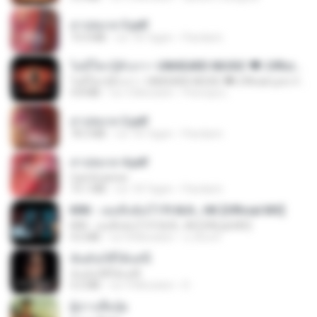
สาปสมรส 3.pdf
73.4 MB
vor 18 Tagen
Pandarin
ไม่มีใครรู้ตัวเรา– UNHEARD MUSIC 🖤| Official Lyric Video | เพลงสู้ชีวิต
ไม่มีใครรู้ตัวเรา– UNHEARD MUSIC 🖤| Official Lyric Video | เพลงสู้ชีวิต
4.8 MB
vor 3 Monaten
Peeraya L.
สาปสมรส 2.pdf
78.3 MB
vor 18 Tagen
Pandarin
สาปสมรส 4.pdf
CamScanner
73.1 MB
vor 18 Tagen
Pandarin
KRK - เธอทิ้งฉันไว้ Ft.N/A , HK [Official MV]
KRK - เธอทิ้งฉันไว้ Ft.N/A , HK [Official MV]
4.6 MB
vor 8 Monaten
นวมินทร์
ฉันมันก็ดีได้แค่นี้
ฉันมันก็ดีได้แค่นี้
4.2 MB
vor 9 Monaten
D
ผู้บ่าวเสื้อปุ๋ย