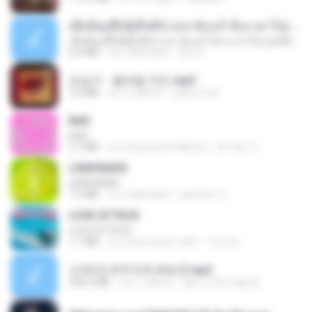
ເຊົາຮ້ອງເຖົ້າຊິເອົາທໍ່ໃດ (เซาฮ้องเถ้าสิเอาเท่าใด) ບຸນເກີດ ຫນູຫ່ວງ ft. ໂສພາ ຈຸນທະລາ
ເຊົາຮ້ອງເຖົ້າຊິເອົາທໍ່ໃດ (เซาฮ้องเถ้าสิเอาเท่าใด) ບຸນເກີດ ຫນູຫ່ວງ ft. ໂສພາ ຈຸນທະລາ
6.0 MB
vor 2 Monaten
But G.
조승구 - 꽃바람 여인.mp3
3.2 MB
vor 4 Jahren
castor-trot
BAD
BAD
3.7 MB
vor etwa einem Monat
문지영 여.
LEMONADE
LEMONADE
7.5 MB
vor 2 Monaten
yasmim O.
LOVE ATTACK
LOVE ATTACK
7.1 MB
vor etwa einem Jahr
지빈 임.
신유리) 유두자위 A to Z.mp3
256.6 MB
vor 2 Jahren
좀비고4인커플 좀.