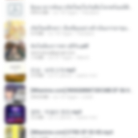
ย้อนเวลากลับมาเกิดใหม่ในวันสิ้นโลกพร้อมมิติส่วนตัว 1-443 [จบ] - 揍趴长颈鹿.pdf
499.6 MB
vor 18 Tagen
Pandarin
เกิดใหม่อีกครา อี๋เหนียงอย่างข้าเป็นภรรยาขุนนาง 1_ST.pdf
4.9 MB
vor 18 Tagen
Pandarin
ฉันไม่ต้องการพร สุจิรัน.pdf
tanmobza@gmail.com
1.4 MB
vor 27 Tagen
Mob K.
진성 - 보릿고개.mp3
3.4 MB
vor 4 Jahren
castor-trot
[Witanime.com] RKNGMNNTSRCMB EP 06 HD.mp4
294.8 MB
vor 10 Tagen
LOLKI
영탁 - 막걸리 한잔.mp3
3.2 MB
vor 3 Jahren
castor-trot
[Witanime.com] DTRD EP 03 HD.mp4