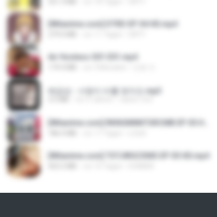
321.3 MB
vor 18 Tagen
DRTY
[Witanime.com] DTRD EP 04 HD.mp4
279.0 MB
vor 11 Tagen
DRTY
Air Hostess S01 E01.mp4
174.4 MB
vor 3 Monaten
민호 이.
배금성 - 사랑이 비를 맞아요.mp3
3.5 MB
vor 4 Jahren
castor-trot
[Witanime.com] RKNGMNNTSRCMB EP 05 HD.mp4
186.0 MB
vor 17 Tagen
LOLKI
[Witanime.com] TSTJWGCDMS EP 05 HD.mp4
423.2 MB
vor 10 Tagen
DOMISR