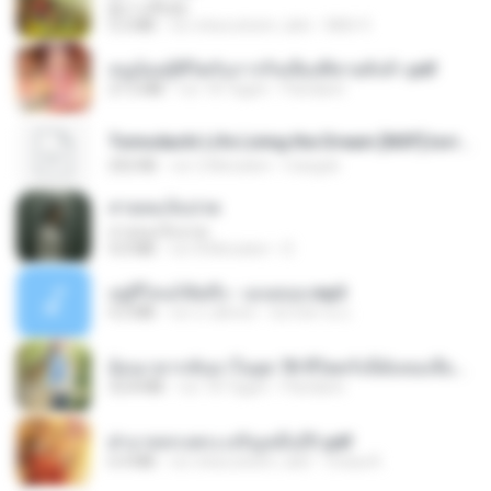
ผู้บ่าวเสื้อปุ๋ย
5.2 MB
vor etwa einem Jahr
Mith 9.
หนูน้อยสู้ชีวิตกับภารกิจเลี้ยงพี่ชายทั้งห้า.pdf
27.2 MB
vor 18 Tagen
Pandarin
Tomodachi Life Living the Dream [NSP].torrent
252 KB
vor 2 Monaten
margob
สายลมเจ็บปวด
สายลมเจ็บปวด
4.0 MB
vor 8 Monaten
D
อยู่ที่ไหนก็คิดถึง - เมนทอล.mp3
4.2 MB
vor 2 Jahren
มันไม้สาย ม.
ย้อนเวลากลับมาในยุค 70 ชีวิตครั้งนี้ฉันขอเลือกเอง จบ.pdf
32.8 MB
vor 18 Tagen
Pandarin
ฝ่าบาททรงพระเจริญหมื่นปี1.pdf
6.4 MB
vor etwa einem Jahr
Orasa K.