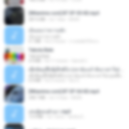
[Witanime.com] BT EP 05 HD.mp4
287.6 MB
há 7 dias
BAXK
เอิ้นเธอว่าความฮัก
เอิ้นเธอว่าความฮัก
4.1 MB
há 2 meses
ถามพ่อ&#39;พ ม.
Tabola Bale
Tabola Bale
4.4 MB
há 11 meses
Hamdi U.
ເຊົາຮ້ອງເຖົ້າຊິເອົາທໍ່ໃດ (เซาฮ้องเถ้าสิเอาเท่าใด) ບຸນເກີດ ຫນູຫ່ວງ ft. ໂສພາ ຈຸນທະລາ
ເຊົາຮ້ອງເຖົ້າຊິເອົາທໍ່ໃດ (เซาฮ้องเถ้าสิเอาเท่าใด) ບຸນເກີດ ຫນູຫ່ວງ ft. ໂສພາ ຈຸນທະລາ
6.0 MB
há 2 meses
But G.
[Witanime.com] BT EP 04 HD.mp4
248.7 MB
há 14 dias
BAXK
เล่นชู้ตอนผัวเมา.mp3
13.4 MB
há 7 anos
lambcr2 ..