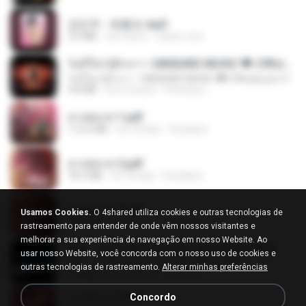
강민주 - 회룡포.mp3
3.5 MB
há 4 anos
castor-trot
ไม่มีใครรู้ตัวเรา– UNHEARD MUSIC 🖤| Official Lyric Video | เพลงสู้ชีวิต
ไม่มีใครรู้ตัวเรา– UNHEARD MUSIC 🖤| Official Lyric Video | เพลงสู้ชีวิต
4.8 MB
há 3 meses
Peeraya L.
สาปสมรส 1.pdf
112.4 MB
há 18 dias
Pandarin
สาปสมรส 2.pdf
78.3 MB
há 18 dias
Pandarin
สาปสมรส 3.pdf
Usamos Cookies.
O 4shared utiliza cookies e outras tecnologias de
73.4 MB
há 18 dias
Pandarin
rastreamento para entender de onde vêm nossos visitantes e
melhorar a sua experiência de navegação em nosso Website. Ao
KRK - เธอทิ้งฉันไว้ Ft.N/A , HK [Official MV]
usar nosso Website, você concorda com o nosso uso de cookies e
KRK - เธอทิ้งฉันไว้ Ft.N/A , HK [Official MV]
outras tecnologias de rastreamento.
Alterar minhas preferências
4.6 MB
há 8 meses
นวมินทร์
สาปสมรส 4.pdf
Concordo