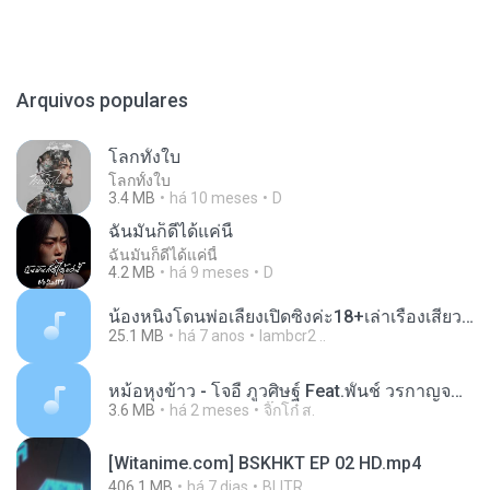
Arquivos populares
โลกทั้งใบ
โลกทั้งใบ
3.4 MB
há 10 meses
D
ฉันมันก็ดีได้แค่นี้
ฉันมันก็ดีได้แค่นี้
4.2 MB
há 9 meses
D
น้องหนิงโดนพ่อเลี้ยงเปิดซิงค่ะ18+เล่าเรื่องเสียว.mp3
25.1 MB
há 7 anos
lambcr2 ..
หม้อหุงข้าว - โจอี้ ภูวศิษฐ์ Feat.พั้นช์ วรกาญจน์-315237.mp3
3.6 MB
há 2 meses
จิ๊กโก๋ ส.
[Witanime.com] BSKHKT EP 02 HD.mp4
406.1 MB
há 7 dias
BLITR