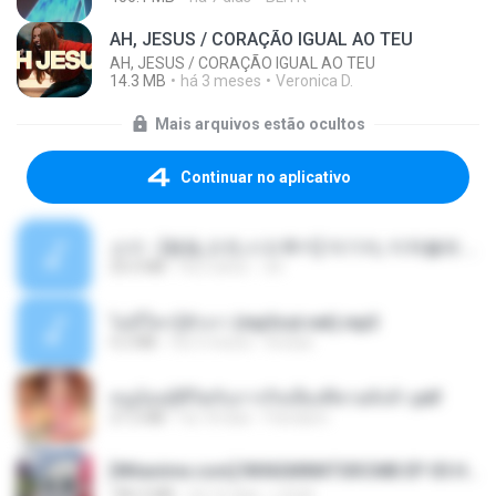
AH, JESUS / CORAÇÃO IGUAL AO TEU
AH, JESUS / CORAÇÃO IGUAL AO TEU
14.3 MB
há 3 meses
Veronica D.
Mais arquivos estão ocultos
Continuar no aplicativo
소이 - [펨돔,오컨,시오후키] 자기야, 미쳐볼래 #남성향 #ASMR #펨돔 #여공남수 #19금.mp3
20.0 MB
há 2 anos
Jin
ไม่มีใครรู้ตัวเรา (mp3cut.net).mp3
4.2 MB
há 3 meses
Kratae
หนูน้อยสู้ชีวิตกับภารกิจเลี้ยงพี่ชายทั้งห้า.pdf
27.2 MB
há 18 dias
Pandarin
[Witanime.com] RKNGMNNTSRCMB EP 05 HD.mp4
186.0 MB
há 16 dias
LOLKI