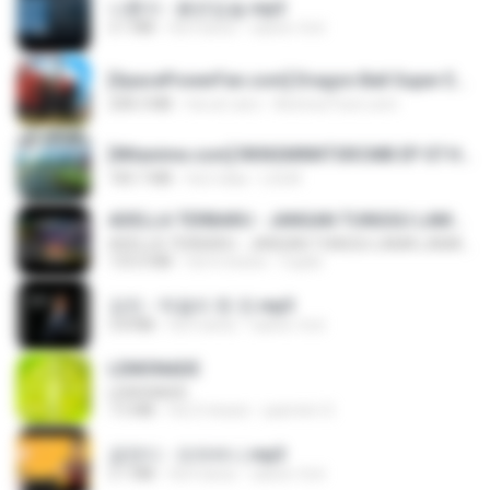
나훈아 - 붉은입술.mp3
3.1 MB
há 4 anos
castor-trot
[SpacePowerFan.com] Dragon Ball Super EP1 480p.mp4
208.3 MB
há um ano
AnimezToon.com
[Witanime.com] RKNGMNNTSRCMB EP 07 HD.mp4
183.7 MB
há 2 dias
LOLKI
ADELLA TERBARU - JANGAN TUNGGU LAMA LAMA - GELAS RETAK - OM ADELLA FULL ALBUM TERBARU 2026
ADELLA TERBARU - JANGAN TUNGGU LAMA LAMA - GELAS RETAK - OM ADELLA FULL ALBUM TERBARU 2026
133.0 MB
há 4 meses
Cuplis
강진 - 막걸리 한 잔.mp3
3.8 MB
há 4 anos
castor-trot
LEMONADE
LEMONADE
7.5 MB
há 2 meses
yasmim O.
금잔디 - 오라버니.mp3
3.1 MB
há 4 anos
castor-trot