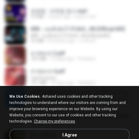
임영웅 - 보랏빛 엽서.mp3
4.4 MB
4 years ago
castor-trot
KRK - เธอทิ้งฉันไว้ Ft.N/A , HK [Official MV]
KRK - เธอทิ้งฉันไว้ Ft.N/A , HK [Official MV]
4.6 MB
8 months ago
นวมินทร์
สาปสมรส 2.pdf
78.3 MB
16 days ago
Pandarin
สาปสมรส 4.pdf
CamScanner
73.1 MB
16 days ago
Pandarin
ເຊົາຮ້ອງເຖົ້າຊິເອົາທໍ່ໃດ (เซาฮ้องเถ้าสิเอาเท่าใด) ບຸນເກີດ ຫນູຫ່ວງ ft. ໂສພາ ຈຸນທະລາ
We Use Cookies.
4shared uses cookies and other tracking
ເຊົາຮ້ອງເຖົ້າຊິເອົາທໍ່ໃດ (เซาฮ้องเถ้าสิเอาเท่าใด) ບຸນເກີດ ຫນູຫ່ວງ ft. ໂສພາ ຈຸນທະລາ
technologies to understand where our visitors are coming from and
6.0 MB
2 months ago
But G.
improve your browsing experience on our Website. By using our
Website, you consent to our use of cookies and other tracking
Tomodachi Life Living the Dream [NSP].torrent
technologies.
Change my preferences
252 KB
2 months ago
margob
ผู้บ่าวเสื้อปุ๋ย
I Agree