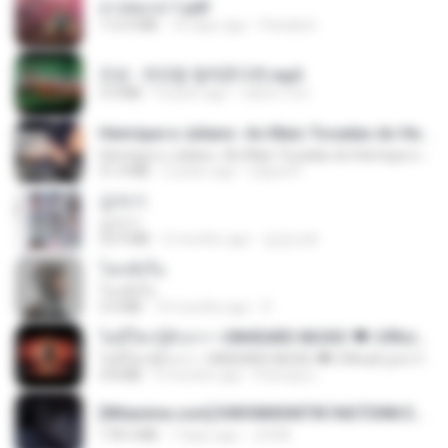
สาปสมรส 1.pdf
112.4 MB
16 days ago
Pandarin
진성 - 천년을 빌려준다면.mp3
3.4 MB
4 years ago
castor-trot
Henrique e Juliano -As Mais Tocadas do Henrique e Juliano 2021 -Top Sertanejo 2021,Cd Completo 2021
Henrique e Juliano -As Mais Tocadas do Henrique e Juliano 2021 -Top Sertanejo 2021,Cd Completo 2021
51.4 MB
2 years ago
raquel R.
갑자기
갑자기
23.9 MB
2 months ago
금금선화
โลกทั้งใบ
โลกทั้งใบ
3.4 MB
10 months ago
D
ไม่มีใครรู้ตัวเรา– UNHEARD MUSIC 🖤| Official Lyric Video | เพลงสู้ชีวิต
ไม่มีใครรู้ตัวเรา– UNHEARD MUSIC 🖤| Official Lyric Video | เพลงสู้ชีวิต
4.8 MB
3 months ago
Peeraya L.
[Witanime.com] KWONMSNITIK1NGTDNN EP 05 HD.mp4
178.3 MB
7 days ago
JUVIA