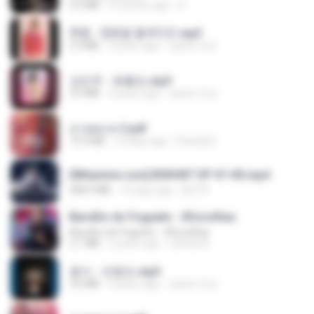
4.2 MB
9 months ago
D
현철 - 청춘을 돌려다오.mp3
3.3 MB
4 years ago
castor-trot
강민주 - 회룡포.mp3
3.5 MB
4 years ago
castor-trot
สาปสมรส 3.pdf
73.4 MB
16 days ago
Pandarin
[Witanime.com] BSKHKT EP 01 HD.mp4
408.9 MB
13 days ago
BLITR
Barulho do Foguete - #Escolhas
Barulho do Foguete - #Escolhas
2.1 MB
2 years ago
Camila A.
옹이 - 조항조.mp3
3.6 MB
4 years ago
castor-trot