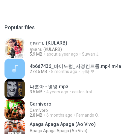
Popular files
กุหลาบ (KULARB)
กุหลาบ (KULARB)
5.9 MB
about a year ago
Suwan J.
4b6d7436_바이노럴_사정컨트롤.mp4.m4a
278.6 MB
8 months ago
누빠 모.
나훈아 - 영영.mp3
3.5 MB
4 years ago
castor-trot
Carnívoro
Carnívoro
2.8 MB
6 months ago
Fernando O.
Apaga Apaga Apaga (Ao Vivo)
Apaga Apaga Apaga (Ao Vivo)