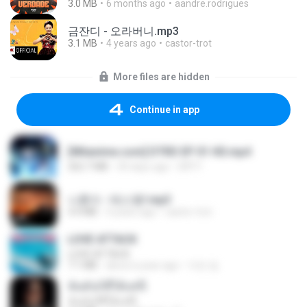
3.0 MB
6 months ago
aandre.rodrigues
금잔디 - 오라버니.mp3
3.1 MB
4 years ago
castor-trot
More files are hidden
Continue in app
[Witanime.com] DTRD EP 01 HD.mp4
262.7 MB
30 days ago
DRTY
나훈아 - 테스형!.mp3
4.4 MB
4 years ago
castor-trot
LOVE ATTACK
LOVE ATTACK
7.1 MB
about a year ago
지빈 임.
ฉันมันก็ดีได้แค่นี้
ฉันมันก็ดีได้แค่นี้