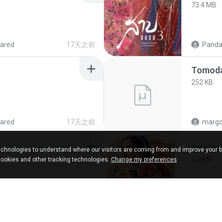
73.4 MB
ared
17天之前
Panda
252 KB
ared
17天之前
marg
กุหลาบ
chnologies to understand where our visitors are coming from and improve your 
5.9 MB
cookies and other tracking technologies.
Change my preferences
cks
大约1年之前
Suwan