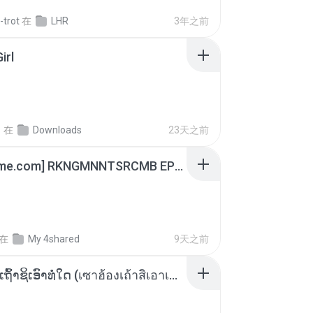
-trot
在
LHR
3年之前
irl
지
在
Downloads
23天之前
[Witanime.com] RKNGMNNTSRCMB EP 06 HD.mp4
在
My 4shared
9天之前
ເຊົາຮ້ອງເຖົ້າຊິເອົາທໍ່ໃດ (เซาฮ้องเถ้าสิเอาเท่าใด) ບຸນເກີດ ຫນູຫ່ວງ ft. ໂສພາ ຈຸນທະລາ