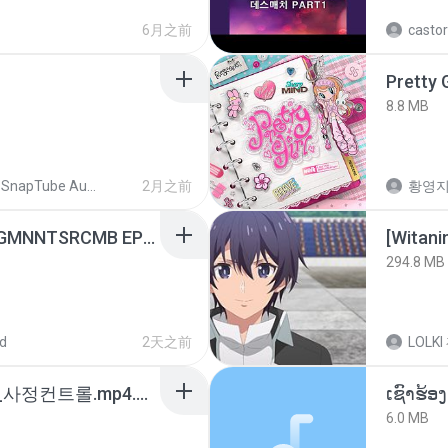
6月之前
castor
Pretty G
8.8 MB
SnapTube Audio
2月之前
황영
[Witanime.com] RKNGMNNTSRCMB EP 07 HD.mp4
294.8 MB
d
2天之前
LOLKI
4b6d7436_바이노럴_사정컨트롤.mp4.m4a
6.0 MB