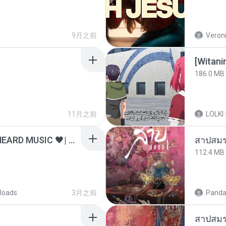
9月之前
Veroni
186.0 MB
11月之前
LOLKI
ไม่มีใครรู้ตัวเรา– UNHEARD MUSIC 🖤| Official Lyric Video | เพลงสู้ชีวิต
สาปสมร
112.4 MB
loads
3月之前
Panda
สาปสมร