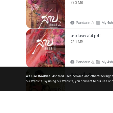
78.3 MB
Pandarin
在
My 4sh
สาปสมรส 4.pdf
73.1 MB
Pandarin
在
My 4sh
ผู้บ่าวเสื้อปุ๋ย
We Use Cookies.
4shared uses cookies and other tracking te
5.2 MB
our Website. By using our Website, you consent to our use of 
Mith 9.
在
Liked tra