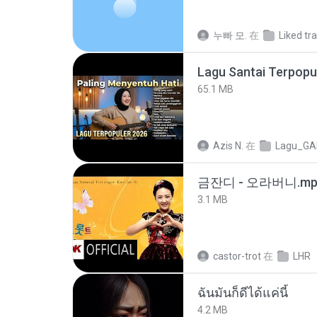
누빠 모.
在
Liked tr
65.1 MB
Azis N.
在
Lagu_GA
금잔디 - 오라버니.mp
3.1 MB
castor-trot
在
LHR
ฉันมันก็ดีได้แค่นี้
4.2 MB