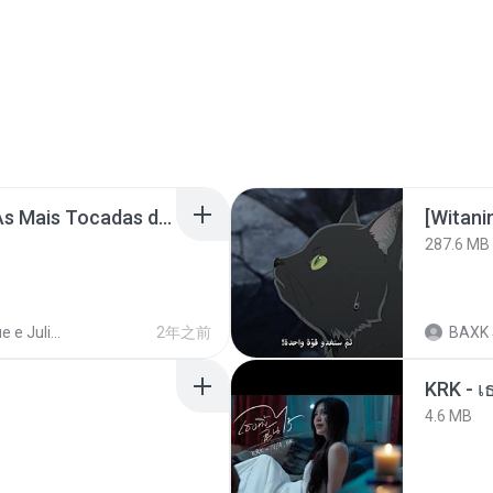
Henrique e Juliano -As Mais Tocadas do Henrique e Juliano 2021 -Top Sertanejo 2021,Cd Completo 2021
[Witan
287.6 MB
Henrique e Juliano
2年之前
BAXK
4.6 MB