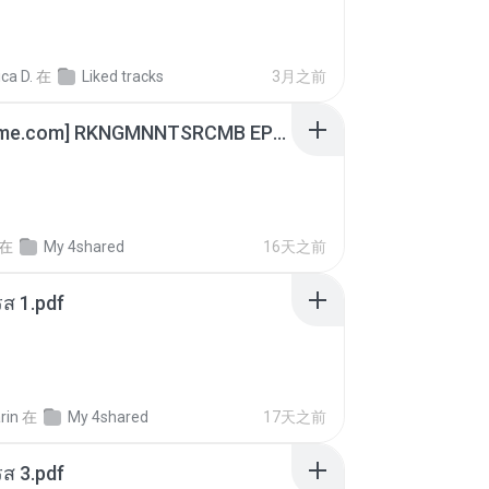
ca D.
在
Liked tracks
3月之前
[Witanime.com] RKNGMNNTSRCMB EP 05 HD.mp4
在
My 4shared
16天之前
ส 1.pdf
rin
在
My 4shared
17天之前
ส 3.pdf