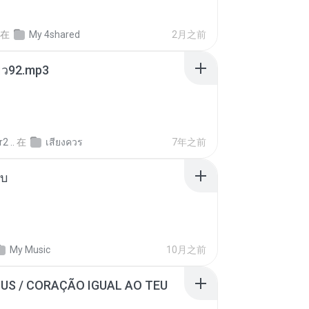
在
My 4shared
2月之前
สียว92.mp3
2 ..
在
เสียงควร
7年之前
ใบ
My Music
10月之前
SUS / CORAÇÃO IGUAL AO TEU