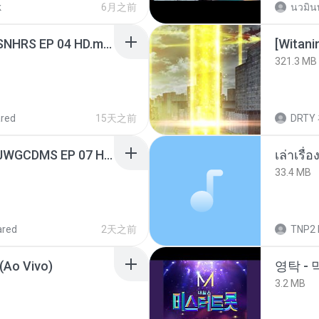
k
6月之前
นวมิน
[Witanime.com] R0NSNHRS EP 04 HD.mp4
[Witan
321.3 MB
red
15天之前
DRTY
[Witanime.com] TSTJWGCDMS EP 07 HD.mp4
เล่าเรื
33.4 MB
ared
2天之前
TNP2 
(Ao Vivo)
영탁 - 
3.2 MB