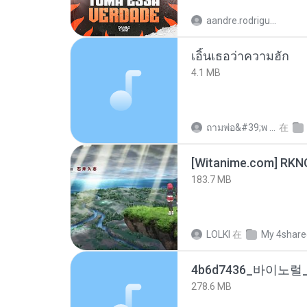
aandre.rodrigues
เอิ้นเธอว่าความฮัก
4.1 MB
ถามพ่อ&#39;พ ม.
在
183.7 MB
LOLKI
在
My 4share
278.6 MB