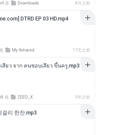
ทร์
在
Downloads
8月之前
ime.com] DTRD EP 03 HD.mp4
在
My 4shared
17天之前
่องเสียว จาก คนชอบเสียว ขึ้นครู.mp3
M.
在
ZEED_X
5年之前
막걸리 한잔.mp3