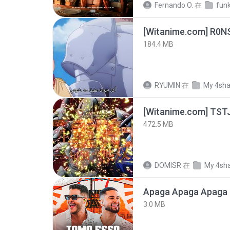
Fernando O.
在
fun
184.4 MB
RYUMIN
在
My 4sha
472.5 MB
DOMISR
在
My 4sh
Apaga Apaga Apaga 
3.0 MB