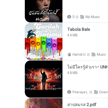
D
在
My Music
Tabola Bale
4.4 MB
Hamdi U.
在
Music
4.8 MB
Peeraya L.
在
Down
สาปสมรส 2.pdf