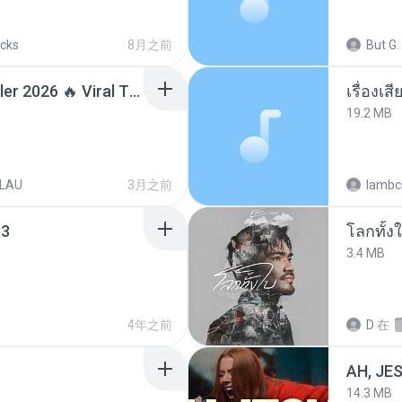
acks
8月之前
But G.
Lagu Santai Terpopuler 2026 🔥 Viral TikTok — Lagu Pop Indonesia Terbaru & Paling Hits 2026
เรื่องเ
19.2 MB
LAU
3月之前
lambcr
3
โลกทั้ง
3.4 MB
4年之前
D
在
AH, JE
14.3 MB