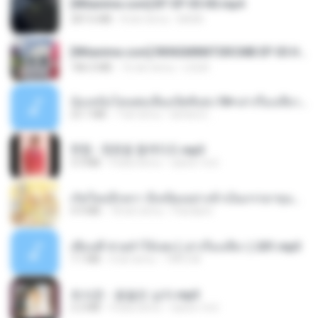
[Witanime.com] BT EP 05 HD.mp4
287.6 MB
8 dni temu
BAXK
[Witanime.com] RKNGMNNTSRCMB EP 05 HD.mp4
186.0 MB
16 dni temu
LOLKI
น้องหนิงโดนพ่อเลี้ยงเปิดซิงค่ะ18+เล่าเรื่องเสียว.mp3
25.1 MB
7 lat temu
lambcr2 ..
현철 - 청춘을 돌려다오.mp3
3.3 MB
4 lata temu
castor-trot
เกิดใหม่อีกครา อี๋เหนียงอย่างข้าเป็นภรรยาขุนนาง 1_ST.pdf
4.9 MB
18 dni temu
Pandarin
เพื่อนพี่ ช่วยทำให้เสด ( เล่าเรื่องเสียว ) 201.mp3
7.1 MB
6 lat temu
TNP2 M.
최석준 - 꽃을든 남자.mp3
2.2 MB
4 lata temu
castor-trot