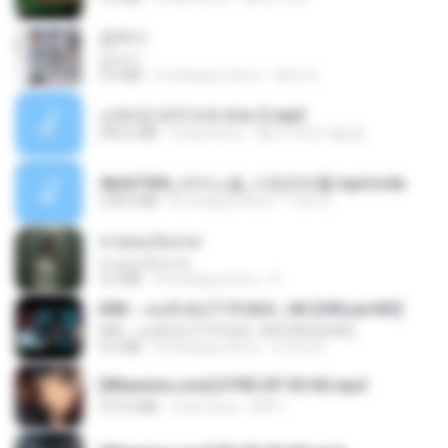
갑자기
갑자기
3.0 MB
2 miesiące temu
복희 박.
신유리) 유두자위 A to Z.mp3
256.6 MB
2 lata temu
좀비고4인커플 좀.
4b6d7436_바이노럴_사정컨트롤.mp4.m4a
278.6 MB
8 miesięcy temu
누빠 모.
สายลมเจ็บปวด
สายลมเจ็บปวด
4.0 MB
8 miesięcy temu
D
KRK - เธอทิ้งฉันไว้ Ft.N/A , HK [Official MV]
KRK - เธอทิ้งฉันไว้ Ft.N/A , HK [Official MV]
4.6 MB
8 miesięcy temu
นวมินทร์
[Witanime.com] DTRD EP 05 HD.mp4
219.5 MB
3 dni temu
DRTY