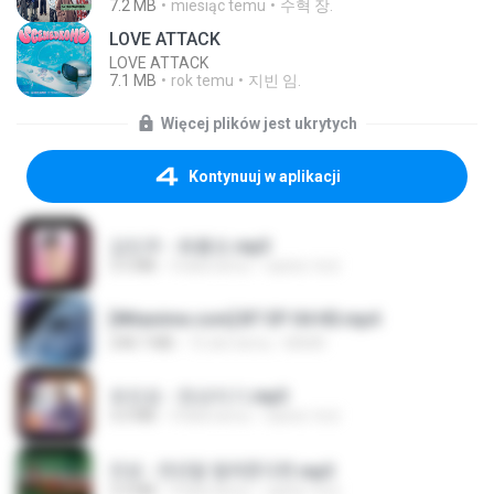
7.2 MB
miesiąc temu
수혁 장.
LOVE ATTACK
LOVE ATTACK
7.1 MB
rok temu
지빈 임.
Więcej plików jest ukrytych
Kontynuuj w aplikacji
강민주 - 회룡포.mp3
3.5 MB
4 lata temu
castor-trot
[Witanime.com] BT EP 04 HD.mp4
248.7 MB
15 dni temu
BAXK
유진표 - 천년지기.mp3
3.0 MB
4 lata temu
castor-trot
진성 - 천년을 빌려준다면.mp3
3.4 MB
4 lata temu
castor-trot