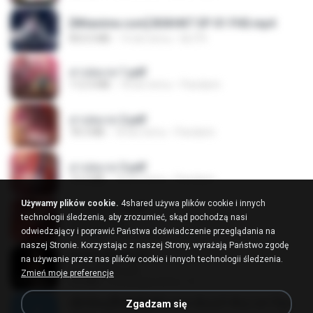
[Witanime.com] BSKHKT EP 01 FHD.mp4
853.0 MB
14 dni temu
BLITR
สาปสมรส 1.pdf
112.4 MB
18 dni temu
Pandarin
สาปสมรส 2.pdf
78.3 MB
18 dni temu
Pandarin
สาปสมรส 3.pdf
73.4 MB
18 dni temu
Pandarin
Używamy plików cookie.
4shared używa plików cookie i innych
สาปสมรส 4.pdf
technologii śledzenia, aby zrozumieć, skąd pochodzą nasi
CamScanner
odwiedzający i poprawić Państwa doświadczenie przeglądania na
73.1 MB
18 dni temu
Pandarin
naszej Stronie. Korzystając z naszej Strony, wyrażają Państwo zgodę
ฉันมันก็ดีได้แค่นี้
na używanie przez nas plików cookie i innych technologii śledzenia.
ฉันมันก็ดีได้แค่นี้
Zmień moje preferencje
4.2 MB
9 miesięcy temu
D
ເຊົາຮ້ອງເຖົ້າຊິເອົາທໍ່ໃດ (เซาฮ้องเถ้าสิเอาเท่าใด) ບຸນເກີດ ຫນູຫ່ວງ ft. ໂສພາ ຈຸນທະລາ
Zgadzam się