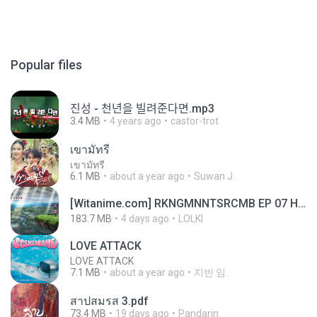
Popular files
진성 - 천년을 빌려준다면.mp3
3.4 MB
4 years ago
castor-trot
เขามัทรี
เขามัทรี
6.1 MB
about a year ago
Suwan J.
[Witanime.com] RKNGMNNTSRCMB EP 07 HD.mp4
183.7 MB
4 days ago
LOLKI
LOVE ATTACK
LOVE ATTACK
7.1 MB
about a year ago
지빈 임.
สาปสมรส 3.pdf
73.4 MB
19 days ago
Pandarin