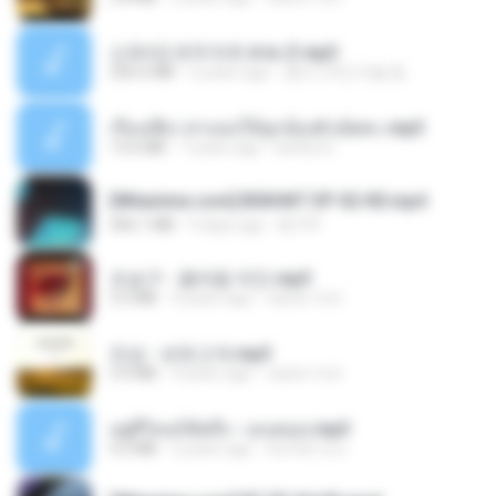
신유리) 유두자위 A to Z.mp3
256.6 MB
2 years ago
좀비고4인커플 좀.
เรื่องเสียว สาแอบให้ลูกน้องผัวเย็ดคะ.mp3
13.6 MB
7 years ago
lambcr2 ..
[Witanime.com] BSKHKT EP 02 HD.mp4
406.1 MB
9 days ago
BLITR
조승구 - 꽃바람 여인.mp3
3.2 MB
4 years ago
castor-trot
진성 - 보릿고개.mp3
3.4 MB
4 years ago
castor-trot
อยู่ที่ไหนก็คิดถึง - เมนทอล.mp3
4.2 MB
2 years ago
มันไม้สาย ม.