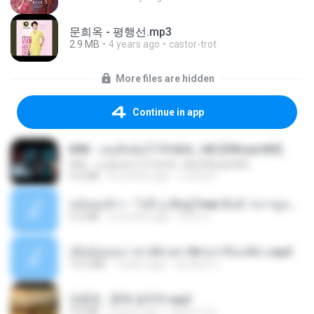
문희옥 - 평행선.mp3
2.9 MB
4 years ago
castor-trot
More files are hidden
Continue in app
KRK - เธอทิ้งฉันไว้ Ft.N/A , HK [Official MV]
KRK - เธอทิ้งฉันไว้ Ft.N/A , HK [Official MV]
4.6 MB
8 months ago
นวมินทร์
หม้อหุงข้าว - โจอี้ ภูวศิษฐ์ Feat.พั้นช์ วรกาญจน์-315237.mp3
3.6 MB
2 months ago
จิ๊กโก๋ ส.
เมียน้อยเหงา พาเสียวค่ะ18+เล่าเรื่องเสียว.mp3
14.2 MB
7 years ago
อมรพันธ์ จ.
김용임 - 흙에 살리라.mp3
2.8 MB
4 years ago
castor-trot