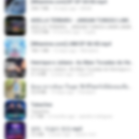
[Witanime.com] BT EP 04 HD.mp4
248.7 MB
16 days ago
BAXK
ADELLA TERBARU - JANGAN TUNGGU LAMA LAMA - GELAS RETAK - OM ADELLA FULL ALBUM TERBARU 2026
ADELLA TERBARU - JANGAN TUNGGU LAMA LAMA - GELAS RETAK - OM ADELLA FULL ALBUM TERBARU 2026
133.0 MB
4 months ago
Cuplis
[Witanime.com] LNM EP 06 HD.mp4
180.1 MB
12 days ago
MUrabito
Henrique e Juliano -As Mais Tocadas do Henrique e Juliano 2021 -Top Sertanejo 2021,Cd Completo 2021
Henrique e Juliano -As Mais Tocadas do Henrique e Juliano 2021 -Top Sertanejo 2021,Cd Completo 2021
51.4 MB
2 years ago
raquel R.
ย้อนเวลากลับมาในยุค 70 ชีวิตครั้งนี้ฉันขอเลือกเอง จบ.pdf
32.8 MB
19 days ago
Pandarin
Tubarões
Tubarões
2.7 MB
6 months ago
aandre.rodrigues
영탁 - 막걸리 한잔.mp3
3.2 MB
3 years ago
castor-trot