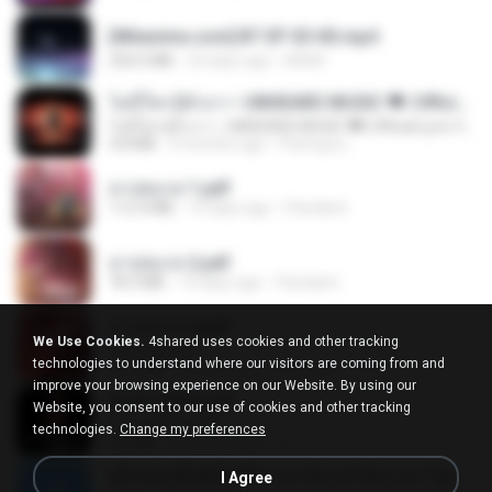
[Witanime.com] BT EP 03 HD.mp4
250.0 MB
23 days ago
BAXK
ไม่มีใครรู้ตัวเรา– UNHEARD MUSIC 🖤| Official Lyric Video | เพลงสู้ชีวิต
ไม่มีใครรู้ตัวเรา– UNHEARD MUSIC 🖤| Official Lyric Video | เพลงสู้ชีวิต
4.8 MB
3 months ago
Peeraya L.
สาปสมรส 1.pdf
112.4 MB
19 days ago
Pandarin
สาปสมรส 2.pdf
78.3 MB
19 days ago
Pandarin
สาปสมรส 4.pdf
We Use Cookies.
4shared uses cookies and other tracking
CamScanner
technologies to understand where our visitors are coming from and
73.1 MB
19 days ago
Pandarin
improve your browsing experience on our Website. By using our
ฉันมันก็ดีได้แค่นี้
Website, you consent to our use of cookies and other tracking
ฉันมันก็ดีได้แค่นี้
technologies.
Change my preferences
4.2 MB
9 months ago
D
ເຊົາຮ້ອງເຖົ້າຊິເອົາທໍ່ໃດ (เซาฮ้องเถ้าสิเอาเท่าใด) ບຸນເກີດ ຫນູຫ່ວງ ft. ໂສພາ ຈຸນທະລາ
I Agree