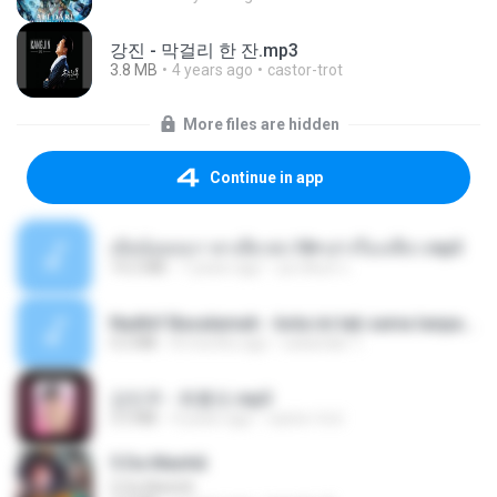
강진 - 막걸리 한 잔.mp3
3.8 MB
4 years ago
castor-trot
More files are hidden
Continue in app
เมียน้อยเหงา พาเสียวค่ะ18+เล่าเรื่องเสียว.mp3
14.2 MB
7 years ago
อมรพันธ์ จ.
Nadhif Basalamah - kota ini tak sama tanpamu (Official Lyric Video).mp3
4.2 MB
8 months ago
sukandar T.
강민주 - 회룡포.mp3
3.5 MB
4 years ago
castor-trot
5 Da Manhã
5 Da Manhã