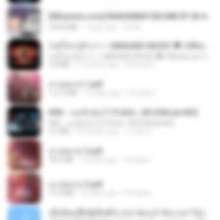
[Witanime.com] RKNGMNNTSRCMB EP 06 HD.mp4
294.8 MB
7 days ago
LOLKI
ไม่มีใครรู้ตัวเรา– UNHEARD MUSIC 🖤| Official Lyric Video | เพลงสู้ชีวิต
ไม่มีใครรู้ตัวเรา– UNHEARD MUSIC 🖤| Official Lyric Video | เพลงสู้ชีวิต
4.8 MB
3 months ago
Peeraya L.
สาปสมรส 1.pdf
112.4 MB
16 days ago
Pandarin
KRK - เธอทิ้งฉันไว้ Ft.N/A , HK [Official MV]
KRK - เธอทิ้งฉันไว้ Ft.N/A , HK [Official MV]
4.6 MB
8 months ago
นวมินทร์
สาปสมรส 2.pdf
78.3 MB
16 days ago
Pandarin
สาปสมรส 3.pdf
73.4 MB
16 days ago
Pandarin
ເຊົາຮ້ອງເຖົ້າຊິເອົາທໍ່ໃດ (เซาฮ้องเถ้าสิเอาเท่าใด) ບຸນເກີດ ຫນູຫ່ວງ ft. ໂສພາ ຈຸນທະລາ