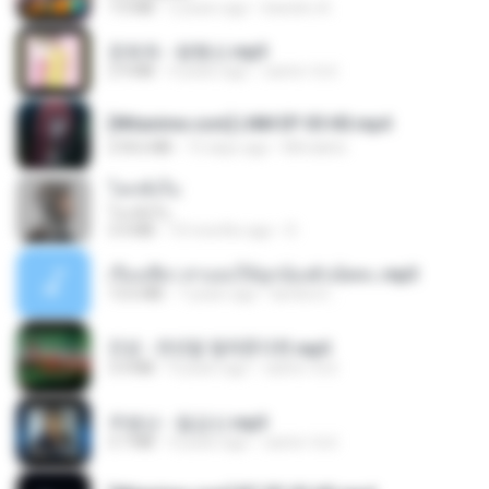
7.0 MB
2 years ago
leandro A.
문희옥 - 평행선.mp3
2.9 MB
4 years ago
castor-trot
[Witanime.com] LNM EP 05 HD.mp4
218.6 MB
15 days ago
MUrabito
โลกทั้งใบ
โลกทั้งใบ
3.4 MB
10 months ago
D
เรื่องเสียว สาแอบให้ลูกน้องผัวเย็ดคะ.mp3
13.6 MB
7 years ago
lambcr2 ..
진성 - 천년을 빌려준다면.mp3
3.4 MB
4 years ago
castor-trot
주병선 - 칠갑산.mp3
3.7 MB
4 years ago
castor-trot