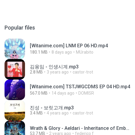
Popular files
[Witanime.com] LNM EP 06 HD.mp4
180.1 MB
8 days ago
MUrabito
김용임 - 인생시계.mp3
2.8 MB
3 years ago
castor-trot
[Witanime.com] TSTJWGCDMS EP 04 HD.mp4
567.0 MB
14 days ago
DOMISR
진성 - 보릿고개.mp3
3.4 MB
4 years ago
castor-trot
Wrath & Glory - Aeldari - Inheritance of Embers.pdf
53.7 MB
2 years ago
federico f