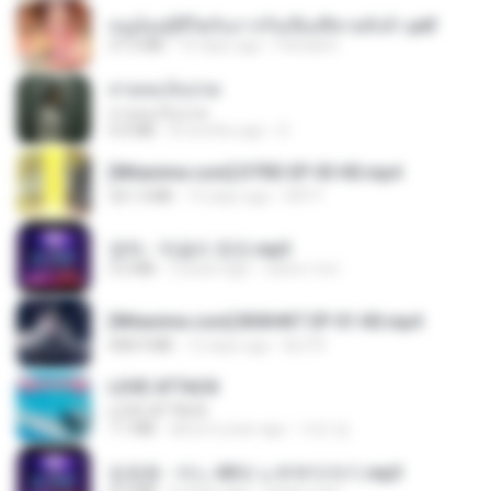
หนูน้อยสู้ชีวิตกับภารกิจเลี้ยงพี่ชายทั้งห้า.pdf
27.2 MB
16 days ago
Pandarin
สายลมเจ็บปวด
สายลมเจ็บปวด
4.0 MB
8 months ago
D
[Witanime.com] DTRD EP 03 HD.mp4
321.3 MB
15 days ago
DRTY
영탁 - 막걸리 한잔.mp3
3.2 MB
3 years ago
castor-trot
[Witanime.com] BSKHKT EP 01 HD.mp4
408.9 MB
12 days ago
BLITR
LOVE ATTACK
LOVE ATTACK
7.1 MB
about a year ago
지빈 임.
임영웅 - 어느 60대 노부부이야기.mp3