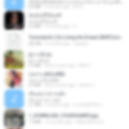
ເຊົາຮ້ອງເຖົ້າຊິເອົາທໍ່ໃດ (เซาฮ้องเถ้าสิเอาเท่าใด) ບຸນເກີດ ຫນູຫ່ວງ ft. ໂສພາ ຈຸນທະລາ
6.0 MB
2 months ago
But G.
ฉันมันก็ดีได้แค่นี้
ฉันมันก็ดีได้แค่นี้
4.2 MB
9 months ago
D
Tomodachi Life Living the Dream [NSP].torrent
252 KB
2 months ago
margob
ผู้บ่าวเสื้อปุ๋ย
ผู้บ่าวเสื้อปุ๋ย
5.2 MB
about a year ago
Mith 9.
กุหลาบ (KULARB)
กุหลาบ (KULARB)
5.9 MB
about a year ago
Suwan J.
เอิ้นเธอว่าความฮัก
เอิ้นเธอว่าความฮัก
4.1 MB
2 months ago
ถามพ่อ&#39;พ ม.
1_DOWNLOAD_FOURSHARED.jpg
1.9 MB
12 months ago
Wtlprodthree A.