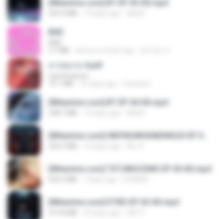
[Witanime.com] BT EP 03 HD.mp4
250.0 MB
19 days ago
BAXK
BAD
BAD
3.7 MB
about a month ago
문지영 여.
สาปสมรส 4.pdf
CamScanner
73.1 MB
16 days ago
Pandarin
[Witanime.com] BT EP 04 HD.mp4
248.7 MB
12 days ago
BAXK
[Witanime.com] HMYNGWHSNIDMS2S EP 04 HD.mp4
235.5 MB
13 days ago
KILJY
[Witanime.com] TSTJWGCDMS EP 05 HD.mp4
423.2 MB
7 days ago
DOMISR
[Witanime.com] DTRD EP 02 HD.mp4
319.8 MB
22 days ago
DRTY