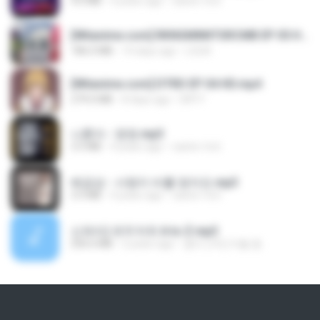
4.6 MB
4 years ago
castor-trot
[Witanime.com] RKNGMNNTSRCMB EP 05 HD.mp4
186.0 MB
14 days ago
LOLKI
[Witanime.com] DTRD EP 04 HD.mp4
279.0 MB
8 days ago
DRTY
나훈아 - 영영.mp3
3.5 MB
4 years ago
castor-trot
배금성 - 사랑이 비를 맞아요.mp3
3.5 MB
4 years ago
castor-trot
신유리) 유두자위 A to Z.mp3
256.6 MB
2 years ago
좀비고4인커플 좀.