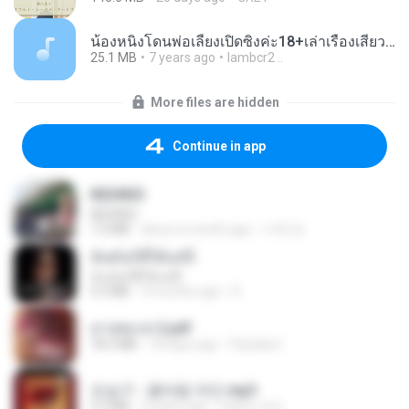
น้องหนิงโดนพ่อเลี้ยงเปิดซิงค่ะ18+เล่าเรื่องเสียว.mp3
25.1 MB
7 years ago
lambcr2 ..
More files are hidden
Continue in app
REDRED
REDRED
7.2 MB
about a month ago
수혁 장.
ฉันมันก็ดีได้แค่นี้
ฉันมันก็ดีได้แค่นี้
4.2 MB
9 months ago
D
สาปสมรส 2.pdf
78.3 MB
18 days ago
Pandarin
조승구 - 꽃바람 여인.mp3
3.2 MB
4 years ago
castor-trot