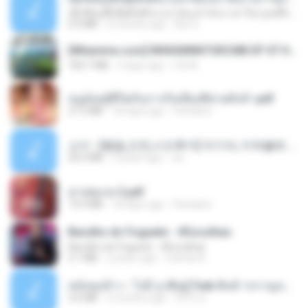
ເຊົາຮ້ອງເຖົ້າຊິເອົາທໍ່ໃດ (เซาฮ้องเถ้าสิเอาเท่าใด) ບຸນເກີດ ຫນູຫ່ວງ ft. ໂສພາ ຈຸນທະລາ
6.0 MB
2 months ago
But G.
[Witanime.com] RKNGMNNTSRCMB EP 07 HD.mp4
183.7 MB
3 days ago
LOLKI
หนูน้อยสู้ชีวิตกับภารกิจเลี้ยงพี่ชายทั้งห้า.pdf
27.2 MB
18 days ago
Pandarin
소이 - [펨돔,오컨,시오후키] 자기야, 미쳐볼래 #남성향 #ASMR #펨돔 #여공남수 #19금.mp3
20.0 MB
2 years ago
Jin
สาปสมรส 3.pdf
73.4 MB
18 days ago
Pandarin
Barulho do Foguete - #Escolhas
Barulho do Foguete - #Escolhas
2.1 MB
2 years ago
Camila A.
หม้อหุงข้าว - โจอี้ ภูวศิษฐ์ Feat.พั้นช์ วรกาญจน์-315237.mp3
3.6 MB
2 months ago
จิ๊กโก๋ ส.