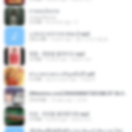
สายลมเจ็บปวด
สายลมเจ็บปวด
4.0 MB
8 months ago
D
신유리) 유두자위 A to Z.mp3
256.6 MB
2 years ago
좀비고4인커플 좀.
현철 - 청춘을 돌려다오.mp3
3.3 MB
4 years ago
castor-trot
ฝ่าบาททรงพระเจริญหมื่นปี1.pdf
6.4 MB
about a year ago
Orasa K.
[Witanime.com] RKNGMNNTSRCMB EP 06 HD.mp4
294.8 MB
10 days ago
LOLKI
진성 - 천년을 빌려준다면.mp3
3.4 MB
4 years ago
castor-trot
ເຊົາຮ້ອງເຖົ້າຊິເອົາທໍ່ໃດ (เซาฮ้องเถ้าสิเอาเท่าใด) ບຸນເກີດ ຫນູຫ່ວງ ft. ໂສພາ ຈຸນທະລາ