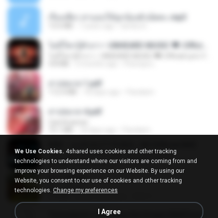
เรื่องเสียว สาแอบให้ลูกน้องผัวเย็ดคะ.mp3
13.6 MB
7 years ago
lambcr2 ..
ไม่มีใครรู้ตัวเรา– UNHEARD MUSIC 🖤| Official Lyric Video | เพลงสู้ชีวิต
ไม่มีใครรู้ตัวเรา– UNHEARD MUSIC 🖤| Official Lyric Video | เพลงสู้ชีวิต
4.8 MB
3 months ago
Peeraya L.
สาปสมรส 1.pdf
112.4 MB
18 days ago
Pandarin
สาปสมรส 4.pdf
CamScanner
73.1 MB
18 days ago
Pandarin
KRK - เธอทิ้งฉันไว้ Ft.N/A , HK [Official MV]
We Use Cookies.
4shared uses cookies and other tracking
KRK - เธอทิ้งฉันไว้ Ft.N/A , HK [Official MV]
technologies to understand where our visitors are coming from and
4.6 MB
8 months ago
นวมินทร์
improve your browsing experience on our Website. By using our
ผู้บ่าวเสื้อปุ๋ย
Website, you consent to our use of cookies and other tracking
ผู้บ่าวเสื้อปุ๋ย
technologies.
Change my preferences
5.2 MB
about a year ago
Mith 9.
I Agree
Tomodachi Life Living the Dream [NSP].torrent