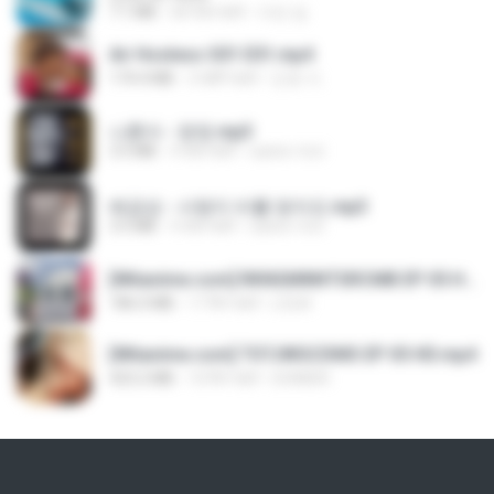
7.1 MB
एक साल पहले
지빈 임.
Air Hostess S01 E01.mp4
174.4 MB
3 महीने पहले
민호 이.
나훈아 - 영영.mp3
3.5 MB
4 साल पहले
castor-trot
배금성 - 사랑이 비를 맞아요.mp3
3.5 MB
4 साल पहले
castor-trot
[Witanime.com] RKNGMNNTSRCMB EP 05 HD.mp4
186.0 MB
17 दिन पहले
LOLKI
[Witanime.com] TSTJWGCDMS EP 05 HD.mp4
423.2 MB
10 दिन पहले
DOMISR