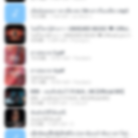
เมียน้อยเหงา พาเสียวค่ะ18+เล่าเรื่องเสียว.mp3
14.2 MB
7 साल पहले
อมรพันธ์ จ.
ไม่มีใครรู้ตัวเรา– UNHEARD MUSIC 🖤| Official Lyric Video | เพลงสู้ชีวิต
ไม่มีใครรู้ตัวเรา– UNHEARD MUSIC 🖤| Official Lyric Video | เพลงสู้ชีวิต
4.8 MB
3 महीने पहले
Peeraya L.
สาปสมรส 3.pdf
73.4 MB
18 दिन पहले
Pandarin
สาปสมรส 4.pdf
CamScanner
73.1 MB
18 दिन पहले
Pandarin
KRK - เธอทิ้งฉันไว้ Ft.N/A , HK [Official MV]
KRK - เธอทิ้งฉันไว้ Ft.N/A , HK [Official MV]
4.6 MB
8 महीने पहले
นวมินทร์
ฉันมันก็ดีได้แค่นี้
ฉันมันก็ดีได้แค่นี้
4.2 MB
9 महीने पहले
D
ເຊົາຮ້ອງເຖົ້າຊິເອົາທໍ່ໃດ (เซาฮ้องเถ้าสิเอาเท่าใด) ບຸນເກີດ ຫນູຫ່ວງ ft. ໂສພາ ຈຸນທະລາ