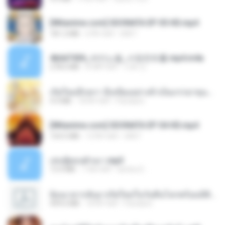
[Witanime.com] SDONATA EP 05 HD.mp4
181.2 MB
6 दिन पहले
GRET
4b6d7436_바이노럴_사정컨트롤.mp4.m4a
278.6 MB
8 महीने पहले
누빠 모.
เกิดใหม่อีกครา อี๋เหนียงอย่างข้าเป็นภรรยาขุนนาง 1_ST.pdf
4.9 MB
18 दिन पहले
Pandarin
[Witanime.com] SDONATA EP 04 HD.mp4
154.5 MB
13 दिन पहले
GRET
เล่นชู้ตอนผัวเมา.mp3
13.4 MB
7 साल पहले
lambcr2 ..
ย้อนเวลากลับมาเกิดใหม่ในวันสิ้นโลกพร้อมมิติส่วนตัว 1-443 [จบ] - 揍趴长颈鹿.pdf
499.6 MB
18 दिन पहले
Pandarin