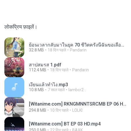
लोकप्रिय फ़ाइलें।
ย้อนเวลากลับมาในยุค 70 ชีวิตครั้งนี้ฉันขอเลือกเอง จบ.pdf
32.8 MB
18 दिन पहले
Pandarin
สาปสมรส 1.pdf
112.4 MB
18 दिन पहले
Pandarin
เงี่ยนแล้วทำไง.mp3
10.8 MB
7 साल पहले
lambcr2 ..
[Witanime.com] RKNGMNNTSRCMB EP 06 HD.mp4
294.8 MB
10 दिन पहले
LOLKI
[Witanime.com] BT EP 03 HD.mp4
250.0 MB
22 दिन पहले
BAXK