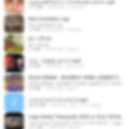
หนูน้อยสู้ชีวิตกับภารกิจเลี้ยงพี่ชายทั้งห้า.pdf
27.2 MB
18 दिन पहले
Pandarin
Kita Usahakan Lagi
Kita Usahakan Lagi
3.3 MB
एक साल पहले
Fazri M.
ผู้บ่าวเสื้อปุ๋ย
ผู้บ่าวเสื้อปุ๋ย
5.2 MB
एक साल पहले
Mith 9.
진성 - 태클을 걸지마.mp3
3.0 MB
4 साल पहले
castor-trot
KICAU MANIA - NDARBOY GENK x BANDITOZ YAOW 86 (OFFICIAL LYRIC VIDEO) GAS POL NDANGAK
KICAU MANIA - NDARBOY GENK x BANDITOZ YAOW 86 (OFFICIAL LYRIC VIDEO) GAS POL NDANGAK
8.9 MB
3 महीने पहले
Rina P.
신유리) 유두자위 A to Z.mp3
256.6 MB
2 साल पहले
좀비고4인커플 좀.
Lagu Santai Terpopuler 2026 🔥 Viral TikTok — Lagu Pop Indonesia Terbaru & Paling Hits 2026
Lagu Santai Terpopuler 2026 🔥 Viral TikTok — Lagu Pop Indonesia Terbaru & Paling Hits 2026
65.1 MB
3 महीने पहले
Azis N.