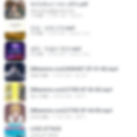
ฉันไม่ต้องการพร สุจิรัน.pdf
tanmobza@gmail.com
1.4 MB
27 दिन पहले
Mob K.
진성 - 보릿고개.mp3
3.4 MB
4 साल पहले
castor-trot
영탁 - 막걸리 한잔.mp3
3.2 MB
3 साल पहले
castor-trot
[Witanime.com] BSKHKT EP 01 HD.mp4
408.9 MB
15 दिन पहले
BLITR
[Witanime.com] DTRD EP 03 HD.mp4
321.3 MB
18 दिन पहले
DRTY
[Witanime.com] DTRD EP 04 HD.mp4
279.0 MB
11 दिन पहले
DRTY
LOVE ATTACK
LOVE ATTACK