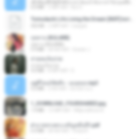
ເຊົາຮ້ອງເຖົ້າຊິເອົາທໍ່ໃດ (เซาฮ้องเถ้าสิเอาเท่าใด) ບຸນເກີດ ຫນູຫ່ວງ ft. ໂສພາ ຈຸນທະລາ
6.0 MB
2 महीने पहले
But G.
Tomodachi Life Living the Dream [NSP].torrent
252 KB
2 महीने पहले
margob
กุหลาบ (KULARB)
กุหลาบ (KULARB)
5.9 MB
एक साल पहले
Suwan J.
สายลมเจ็บปวด
สายลมเจ็บปวด
4.0 MB
8 महीने पहले
D
อยู่ที่ไหนก็คิดถึง - เมนทอล.mp3
4.2 MB
2 साल पहले
มันไม้สาย ม.
1_DOWNLOAD_FOURSHARED.jpg
1.9 MB
12 महीने पहले
Wtlprodthree A.
ฝ่าบาททรงพระเจริญหมื่นปี1.pdf
6.4 MB
एक साल पहले
Orasa K.