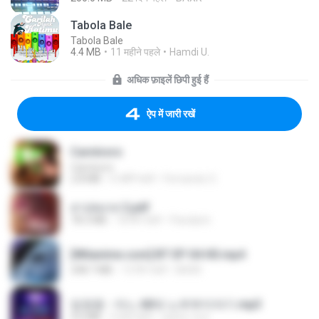
Tabola Bale
Tabola Bale
4.4 MB
11 महीने पहले
Hamdi U.
अधिक फ़ाइलें छिपी हुई हैं
ऐप में जारी रखें
Carnívoro
Carnívoro
2.8 MB
6 महीने पहले
Fernando O.
สาปสมรส 2.pdf
78.3 MB
18 दिन पहले
Pandarin
[Witanime.com] BT EP 04 HD.mp4
248.7 MB
15 दिन पहले
BAXK
임영웅 - 어느 60대 노부부이야기.mp3
4.6 MB
4 साल पहले
castor-trot