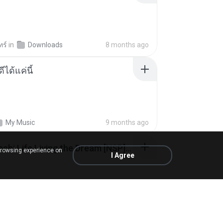
ทร์
in
Downloads
8 months ago
ีได้แค่นี้
My Music
9 months ago
Tomodachi Life Living the Dream [NSP].torrent
browsing experience on
I Agree
ob
in
My 4shared
2 months ago