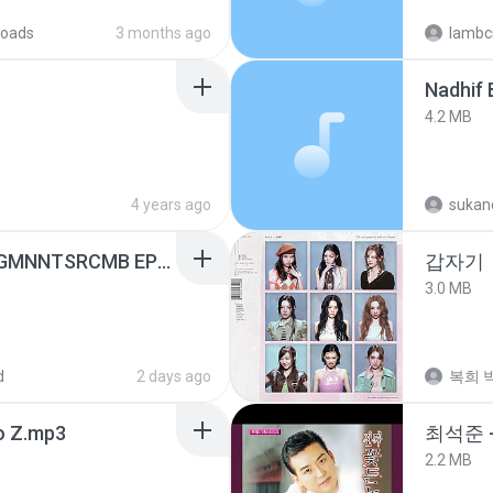
oads
3 months ago
lambcr
4.2 MB
4 years ago
sukand
[Witanime.com] RKNGMNNTSRCMB EP 07 HD.mp4
갑자기
3.0 MB
d
2 days ago
복희 박
 Z.mp3
최석준 
2.2 MB