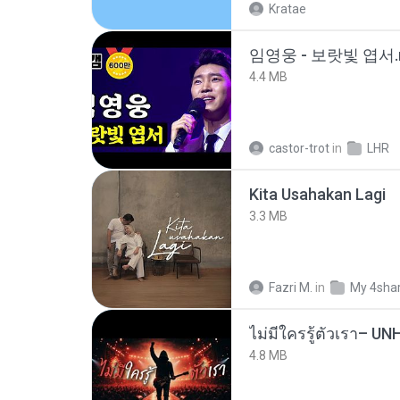
Kratae
임영웅 - 보랏빛 엽서.
4.4 MB
castor-trot
in
LHR
Kita Usahakan Lagi
3.3 MB
Fazri M.
in
My 4sha
4.8 MB