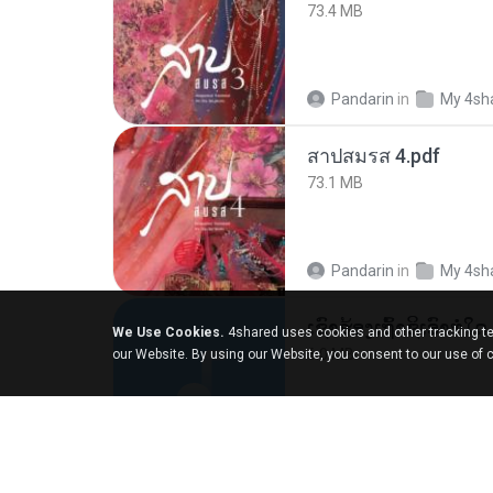
73.4 MB
Pandarin
in
My 4sh
สาปสมรส 4.pdf
73.1 MB
Pandarin
in
My 4sh
We Use Cookies.
4shared uses cookies and other tracking te
6.0 MB
our Website. By using our Website, you consent to our use of 
But G.
in
My 4share