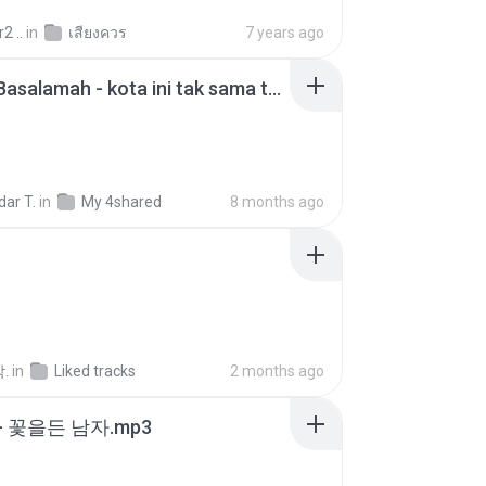
2 ..
in
เสียงควร
7 years ago
Nadhif Basalamah - kota ini tak sama tanpamu (Official Lyric Video).mp3
ar T.
in
My 4shared
8 months ago
.
in
Liked tracks
2 months ago
- 꽃을든 남자.mp3