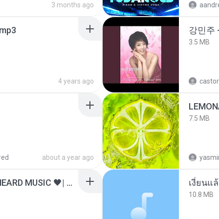
3 months ago
mp3
강민주 
3.5 MB
4 years ago
castor
LEMON
7.5 MB
red
about a year ago
yasmi
ไม่มีใครรู้ตัวเรา– UNHEARD MUSIC 🖤| Official Lyric Video | เพลงสู้ชีวิต
เงี่ยนแ
10.8 MB