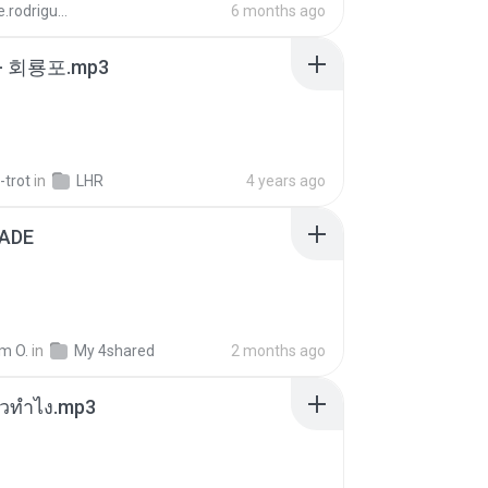
aandre.rodrigues
6 months ago
- 회룡포.mp3
-trot
in
LHR
4 years ago
ADE
m O.
in
My 4shared
2 months ago
ล้วทำไง.mp3