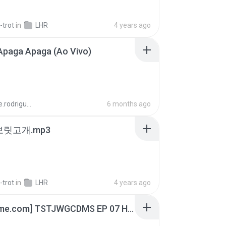
-trot
in
LHR
4 years ago
Apaga Apaga (Ao Vivo)
aandre.rodrigues
6 months ago
 보릿고개.mp3
-trot
in
LHR
4 years ago
[Witanime.com] TSTJWGCDMS EP 07 HD.mp4