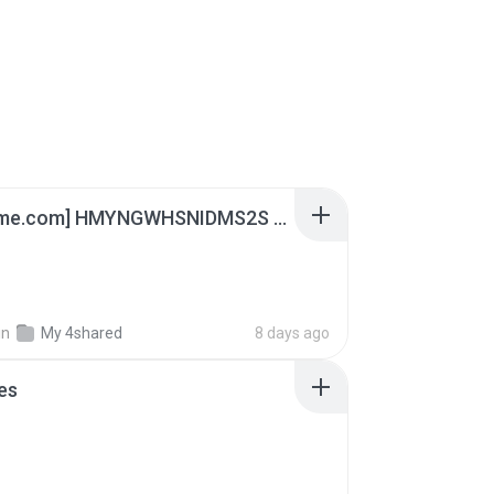
[Witanime.com] HMYNGWHSNIDMS2S EP 05 HD.mp4
in
My 4shared
8 days ago
es