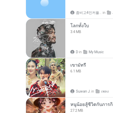
좀비고4인커플 좀.
in
โลกทั้งใบ
3.4 MB
D
in
My Music
เขามัทรี
6.1 MB
Suwan J.
in
เพลง
27.2 MB