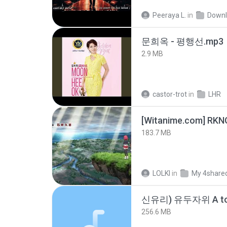
Peeraya L.
in
Downl
문희옥 - 평행선.mp3
2.9 MB
castor-trot
in
LHR
183.7 MB
LOLKI
in
My 4share
신유리) 유두자위 A to
256.6 MB