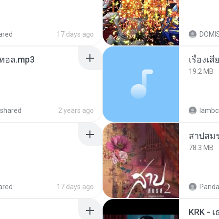
ared
17 days ago
DOMI
เมนทอล.mp3
เรื่องเ
19.2 MB
shared
2 years ago
lambcr
สาปสมร
78.3 MB
ared
17 days ago
Panda