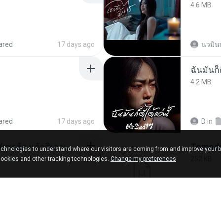
4.6 MB
ared
17 days ago
นวมิน
ฉันมันก็ด
4.2 MB
ared
17 days ago
D
in
ເຊົາຮ້ອງເຖົ້າຊິເອົາທໍ່ໃດ (เซาฮ้องเถ้าสิเอาเท่าใด) ບຸນເກີດ ຫນູຫ່ວງ ft. ໂສພາ ຈຸນທະລາ
chnologies to understand where our visitors are coming from and improve your 
252 KB
cookies and other tracking technologies.
Change my preferences
d
2 months ago
marg