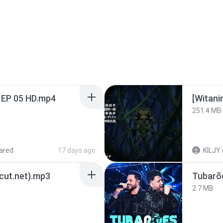
 EP 05 HD.mp4
251.4 MB
ared
17 days ago
KILJY
3cut.net).mp3
Tubarõ
2.7 MB