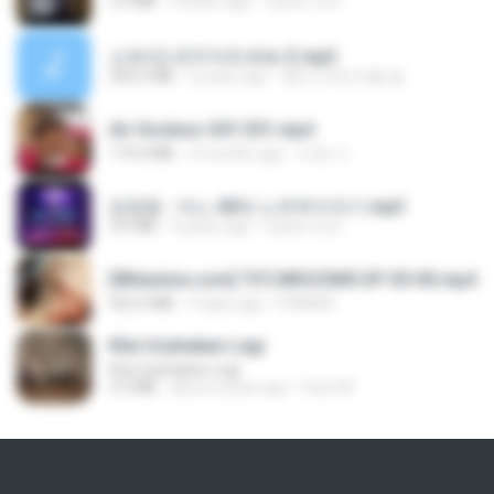
3.5 MB
4 years ago
castor-trot
신유리) 유두자위 A to Z.mp3
256.6 MB
2 years ago
좀비고4인커플 좀.
Air Hostess S01 E01.mp4
174.4 MB
3 months ago
민호 이.
임영웅 - 어느 60대 노부부이야기.mp3
4.6 MB
4 years ago
castor-trot
[Witanime.com] TSTJWGCDMS EP 05 HD.mp4
423.2 MB
9 days ago
DOMISR
Kita Usahakan Lagi
Kita Usahakan Lagi
3.3 MB
about a year ago
Fazri M.