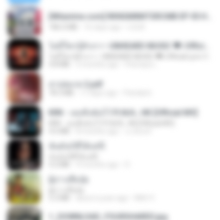
[Witanime.com] RKNGMNNTSRCMB EP 05 HD.mp4
186.0 MB
16 days ago
LOLKI
ไม่มีใครรู้ตัวเรา– UNHEARD MUSIC 🖤| Official Lyric Video | เพลงสู้ชีวิต
ไม่มีใครรู้ตัวเรา– UNHEARD MUSIC 🖤| Official Lyric Video | เพลงสู้ชีวิต
4.8 MB
3 months ago
Peeraya L.
สาปสมรส 2.pdf
78.3 MB
17 days ago
Pandarin
KRK - เธอทิ้งฉันไว้ Ft.N/A , HK [Official MV]
KRK - เธอทิ้งฉันไว้ Ft.N/A , HK [Official MV]
4.6 MB
8 months ago
นวมินทร์
ฉันมันก็ดีได้แค่นี้
ฉันมันก็ดีได้แค่นี้
4.2 MB
9 months ago
D
ผู้บ่าวเสื้อปุ๋ย
ผู้บ่าวเสื้อปุ๋ย
5.2 MB
about a year ago
Mith 9.
1_DOWNLOAD_FOURSHARED.jpg