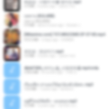
배금성 - 사랑이 비를 맞아요.mp3
3.5 MB
4 years ago
castor-trot
กุหลาบ (KULARB)
กุหลาบ (KULARB)
5.9 MB
about a year ago
Suwan J.
[Witanime.com] TSTJWGCDMS EP 07 HD.mp4
472.5 MB
2 days ago
DOMISR
유진표 - 천년지기.mp3
3.0 MB
4 years ago
castor-trot
4b6d7436_바이노럴_사정컨트롤.mp4.m4a
278.6 MB
8 months ago
누빠 모.
เรื่องเสียว สาแอบให้ลูกน้องผัวเย็ดคะ.mp3
13.6 MB
7 years ago
lambcr2 ..
อยู่ที่ไหนก็คิดถึง - เมนทอล.mp3
4.2 MB
2 years ago
มันไม้สาย ม.