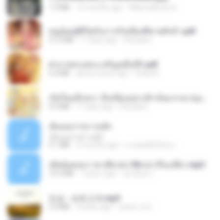
1.9 MB
12 months ago
Wtlprodthree A.
หนูน้อยสู้ชีวิตกับภารกิจเลี้ยงพี่ชายทั้งห้า.pdf
27.2 MB
17 days ago
Pandarin
ฝ่าบาททรงพระเจริญหมื่นปี1.pdf
6.4 MB
about a year ago
Orasa K.
เกิดใหม่อีกครา อี๋เหนียงอย่างข้าเป็นภรรยาขุนนาง 1_ST.pdf
4.9 MB
17 days ago
Pandarin
เอิ้นเธอว่าความฮัก
เอิ้นเธอว่าความฮัก
4.1 MB
2 months ago
ถามพ่อ&#39;พ ม.
เมียน้อยเหงา พาเสียวค่ะ18+เล่าเรื่องเสียว.mp3
14.2 MB
7 years ago
อมรพันธ์ จ.
진성 - 보릿고개.mp3
3.4 MB
4 years ago
castor-trot