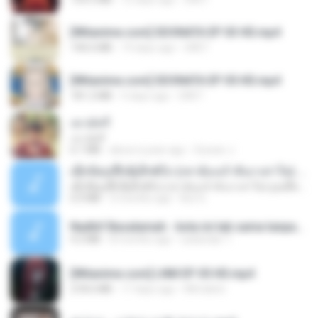
[Witanime.com] SDONATA EP 03 HD.mp4
140.6 MB
19 days ago
GRET
[Witanime.com] SDONATA EP 05 HD.mp4
181.2 MB
5 days ago
GRET
เขามัทรี
เขามัทรี
6.1 MB
about a year ago
Suwan J.
ເຊົາຮ້ອງເຖົ້າຊິເອົາທໍ່ໃດ (เซาฮ้องเถ้าสิเอาเท่าใด) ບຸນເກີດ ຫນູຫ່ວງ ft. ໂສພາ ຈຸນທະລາ
ເຊົາຮ້ອງເຖົ້າຊິເອົາທໍ່ໃດ (เซาฮ้องเถ้าสิเอาเท่าใด) ບຸນເກີດ ຫນູຫ່ວງ ft. ໂສພາ ຈຸນທະລາ
6.0 MB
2 months ago
But G.
Nadhif Basalamah - kota ini tak sama tanpamu (Official Lyric Video).mp3
4.2 MB
8 months ago
sukandar T.
[Witanime.com] LNM EP 05 HD.mp4
218.6 MB
17 days ago
MUrabito