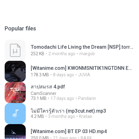
Popular files
Tomodachi Life Living the Dream [NSP].torrent
252 KB
2 months ago
margob
[Witanime.com] KWONMSNITIK1NGTDNN EP 05 HD.mp4
178.3 MB
8 days ago
JUVIA
สาปสมรส 4.pdf
CamScanner
73.1 MB
17 days ago
Pandarin
ไม่มีใครรู้ตัวเรา (mp3cut.net).mp3
4.2 MB
3 months ago
Kratae
[Witanime.com] BT EP 03 HD.mp4
250.0 MB
21 days ago
BAXK