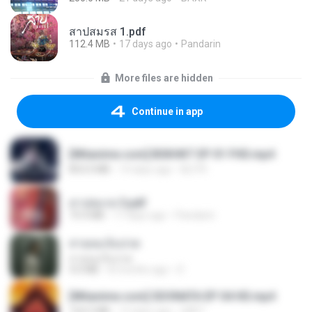
สาปสมรส 1.pdf
112.4 MB
17 days ago
Pandarin
More files are hidden
Continue in app
[Witanime.com] BSKHKT EP 01 FHD.mp4
853.0 MB
14 days ago
BLITR
สาปสมรส 3.pdf
73.4 MB
17 days ago
Pandarin
สายลมเจ็บปวด
สายลมเจ็บปวด
4.0 MB
8 months ago
D
[Witanime.com] SDONATA EP 04 HD.mp4
154.5 MB
12 days ago
GRET