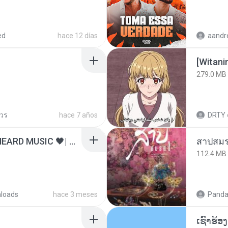
ed
hace 12 días
[Witan
279.0 MB
ควร
hace 7 años
DRTY
ไม่มีใครรู้ตัวเรา– UNHEARD MUSIC 🖤| Official Lyric Video | เพลงสู้ชีวิต
สาปสมร
112.4 MB
loads
hace 3 meses
Panda