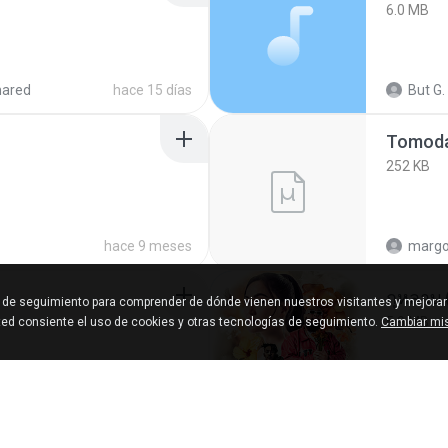
6.0 MB
hared
hace 15 días
But G.
252 KB
hace 9 meses
marg
กุหลาบ
s de seguimiento para comprender de dónde vienen nuestros visitantes y mejorar
5.9 MB
sted consiente el uso de cookies y otras tecnologías de seguimiento.
Cambiar mis
cks
hace un año
Suwan