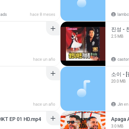
oads
hace 8 meses
lambcr
진성 -
2.5 MB
hace un año
castor
20.0 MB
hace un año
Jin
en
HKT EP 01 HD.mp4
Apaga 
3.0 MB