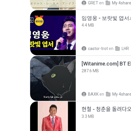
GRET
en
My 4shar
임영웅 - 보랏빛 엽서.
4.4 MB
castor-trot
en
LHR
[Witanime.com] BT 
287.6 MB
BAXK
en
My 4shar
현철 - 청춘을 돌려ᄃ
3.3 MB