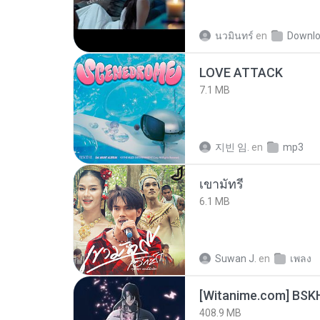
นวมินทร์
en
Downl
LOVE ATTACK
7.1 MB
지빈 임.
en
mp3
เขามัทรี
6.1 MB
Suwan J.
en
เพลง
[Witanime.com] BSK
408.9 MB