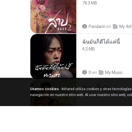
78.3 MB
Pandarin
en
My 4s
ฉันมันก็ดีได้แค่นี้
4.2 MB
D
en
My Music
ผู้บ่าวเสื้อปุ๋ย
Usamos cookies.
4shared utiliza cookies y otras tecnología
5.2 MB
navegación en nuestro sitio web. Al usar nuestro sitio web, u
Mith 9.
en
Liked tra