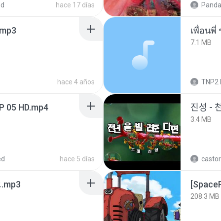
ed
hace 17 días
Panda
mp3
7.1 MB
hace 4 años
TNP2 
EP 05 HD.mp4
진성 - 
3.4 MB
ed
hace 5 días
castor
ᅡ오.mp3
208.3 MB