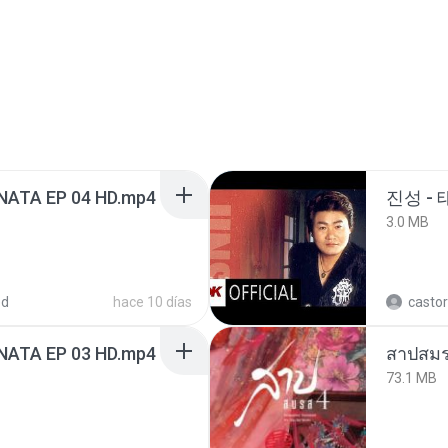
NATA EP 04 HD.mp4
진성 -
3.0 MB
ed
hace 10 días
castor
NATA EP 03 HD.mp4
สาปสมร
73.1 MB