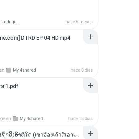
aandre.rodrigues
hace 6 meses
ime.com] DTRD EP 04 HD.mp4
en
My 4shared
hace 8 días
ส 1.pdf
rin
en
My 4shared
hace 15 días
ເຊົາຮ້ອງເຖົ້າຊິເອົາທໍ່ໃດ (เซาฮ้องเถ้าสิเอาเท่าใด) ບຸນເກີດ ຫນູຫ່ວງ ft. ໂສພາ ຈຸນທະລາ