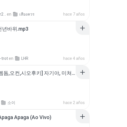
2 ..
en
เสียงควร
hace 7 años
 천년바위.mp3
-trot
en
LHR
hace 4 años
소이 - [펨돔,오컨,시오후키] 자기야, 미쳐볼래 #남성향 #ASMR #펨돔 #여공남수 #19금.mp3
소이
hace 2 años
Apaga Apaga (Ao Vivo)