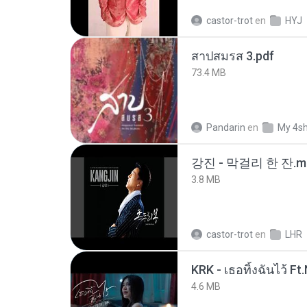
castor-trot
en
HYJ
สาปสมรส 3.pdf
73.4 MB
Pandarin
en
My 4s
강진 - 막걸리 한 잔.m
3.8 MB
castor-trot
en
LHR
4.6 MB