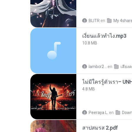
BLITR
en
My 4shar
เงี่ยนแล้วทำไง.mp3
10.8 MB
lambcr2 ..
en
เสียง
4.8 MB
Peeraya L.
en
Down
สาปสมรส 2.pdf