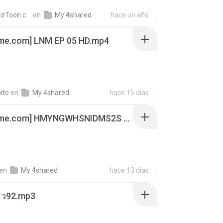
AnimezToon.com
en
My 4shared
hace un año
ime.com] LNM EP 05 HD.mp4
ito
en
My 4shared
hace 15 días
[Witanime.com] HMYNGWHSNIDMS2S EP 04 HD.mp4
en
My 4shared
hace 13 días
สียว92.mp3