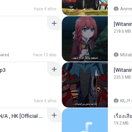
hace 4 años
[Witan
218.6 MB
hared
hace 15 días
MUrab
p3
235.5 MB
hace 4 años
KILJY
KRK - เธอทิ้งฉันไว้ Ft.N/A , HK [Official MV]
เรื่องเ
19.2 MB