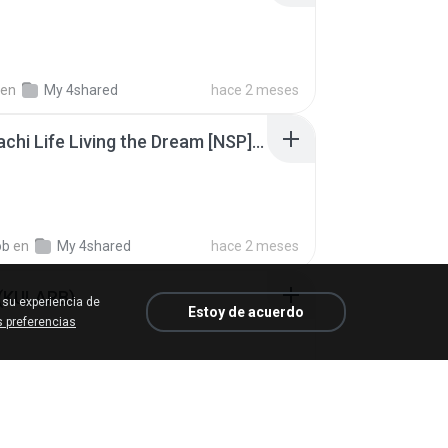
en
My 4shared
hace 2 meses
Tomodachi Life Living the Dream [NSP].torrent
ob
en
My 4shared
hace 2 meses
 (KULARB)
 su experiencia de
Estoy de acuerdo
 preferencias
 J.
en
เพลง
hace un año