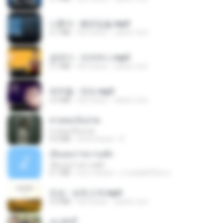
나훈아 - 붉은입술.mp3
3.1 MB
há 4 anos
castor-trot
금잔디 - 오라버니.mp3
3.1 MB
há 4 anos
castor-trot
박우철 - 연모.mp3
3.5 MB
há 4 anos
castor-trot
สายลมเจ็บปวด
สายลมเจ็บปวด
4.0 MB
há 8 meses
D
เอิ้นเธอว่าความฮัก
เอิ้นเธอว่าความฮัก
4.1 MB
há 2 meses
ถามพ่อ&#39;พ ม.
진성 - 보릿고개.mp3
3.4 MB
há 4 anos
castor-trot
เขามัทรี