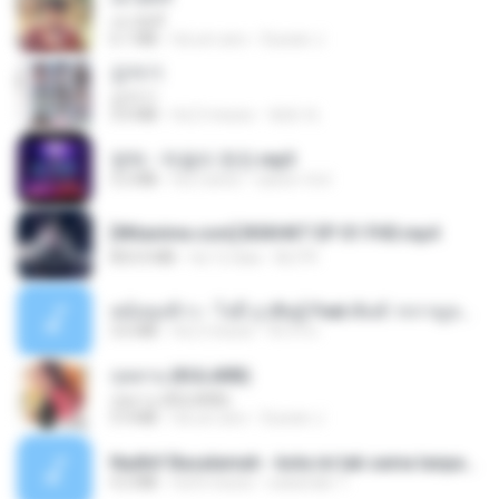
เขามัทรี
6.1 MB
há um ano
Suwan J.
갑자기
갑자기
3.0 MB
há 2 meses
복희 박.
영탁 - 막걸리 한잔.mp3
3.2 MB
há 3 anos
castor-trot
[Witanime.com] BSKHKT EP 01 FHD.mp4
853.0 MB
há 12 dias
BLITR
หม้อหุงข้าว - โจอี้ ภูวศิษฐ์ Feat.พั้นช์ วรกาญจน์-315237.mp3
3.6 MB
há 2 meses
จิ๊กโก๋ ส.
กุหลาบ (KULARB)
กุหลาบ (KULARB)
5.9 MB
há um ano
Suwan J.
Nadhif Basalamah - kota ini tak sama tanpamu (Official Lyric Video).mp3
4.2 MB
há 8 meses
sukandar T.