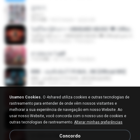
갑자기
갑자기
23.9 MB
há 2 meses
금금선화
ไม่มีใครรู้ตัวเรา– UNHEARD MUSIC 🖤| Official Lyric Video | เพลงสู้ชีวิต
ไม่มีใครรู้ตัวเรา– UNHEARD MUSIC 🖤| Official Lyric Video | เพลงสู้ชีวิต
4.8 MB
há 3 meses
Peeraya L.
สาปสมรส 1.pdf
112.4 MB
há 15 dias
Pandarin
KRK - เธอทิ้งฉันไว้ Ft.N/A , HK [Official MV]
KRK - เธอทิ้งฉันไว้ Ft.N/A , HK [Official MV]
4.6 MB
há 8 meses
นวมินทร์
สาปสมรส 3.pdf
Usamos Cookies.
O 4shared utiliza cookies e outras tecnologias de
73.4 MB
há 15 dias
Pandarin
rastreamento para entender de onde vêm nossos visitantes e
melhorar a sua experiência de navegação em nosso Website. Ao
ฉันมันก็ดีได้แค่นี้
usar nosso Website, você concorda com o nosso uso de cookies e
ฉันมันก็ดีได้แค่นี้
outras tecnologias de rastreamento.
Alterar minhas preferências
4.2 MB
há 9 meses
D
สาปสมรส 4.pdf
Concordo