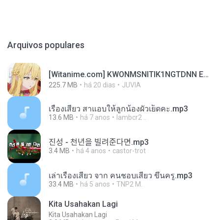
Arquivos populares
[Witanime.com] KWONMSNITIK1NGTDNN EP 03 HD.mp4
225.7 MB
há 20 dias
JUVIA
เรื่องเสียว สาแอบให้ลูกน้องผัวเย็ดคะ.mp3
13.6 MB
há 7 anos
lambcr2 ..
진성 - 천년을 빌려준다면.mp3
3.4 MB
há 4 anos
castor-trot
เล่าเรื่องเสียว จาก คนชอบเสียว ขึ้นครู.mp3
33.4 MB
há 5 anos
TNP2 M.
Kita Usahakan Lagi
Kita Usahakan Lagi