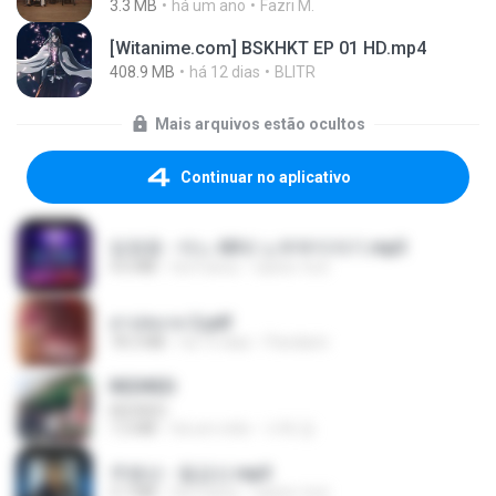
3.3 MB
há um ano
Fazri M.
[Witanime.com] BSKHKT EP 01 HD.mp4
408.9 MB
há 12 dias
BLITR
Mais arquivos estão ocultos
Continuar no aplicativo
임영웅 - 어느 60대 노부부이야기.mp3
4.6 MB
há 4 anos
castor-trot
สาปสมรส 2.pdf
78.3 MB
há 15 dias
Pandarin
REDRED
REDRED
7.2 MB
há um mês
수혁 장.
주병선 - 칠갑산.mp3
3.7 MB
há 4 anos
castor-trot