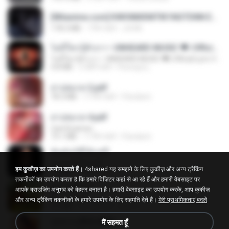
[Witanime.com] KWONMSNITIK1NGTDNN EP 05 HD.mp4
178.3 MB
7 दिन पहले
JUVIA
ไม่มีใครรู้ตัวเรา– UNHEARD MUSIC 🖤| Official Lyric Video | เพลงสู้ชีวิต
ไม่มีใครรู้ตัวเรา– UNHEARD MUSIC 🖤| Official Lyric Video | เพลงสู้ชีวิต
4.8 MB
3 महीने पहले
Peeraya L.
สาปสมรส 2.pdf
78.3 MB
17 दिन पहले
Pandarin
สาปสมรส 4.pdf
CamScanner
73.1 MB
17 दिन पहले
Pandarin
ฉันมันก็ดีได้แค่นี้
ฉันมันก็ดีได้แค่นี้
हम कुकीज़ का उपयोग करते हैं।
4shared यह समझने के लिए कुकीज़ और अन्य ट्रैकिंग
4.2 MB
9 महीने पहले
D
तकनीकों का उपयोग करता है कि हमारे विज़िटर कहां से आ रहे हैं और हमारी वेबसाइट पर
ผู้บ่าวเสื้อปุ๋ย
आपके ब्राउज़िंग अनुभव को बेहतर बनाता है। हमारी वेबसाइट का उपयोग करके, आप कुकीज़
ผู้บ่าวเสื้อปุ๋ย
और अन्य ट्रैकिंग तकनीकों के हमारे उपयोग के लिए सहमति देते हैं।
मेरी प्राथमिकताएं बदलें
5.2 MB
एक साल पहले
Mith 9.
กุหลาบ (KULARB)
मैं सहमत हूँ