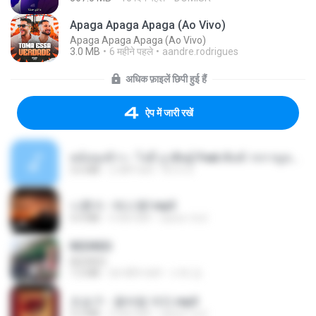
Apaga Apaga Apaga (Ao Vivo)
Apaga Apaga Apaga (Ao Vivo)
3.0 MB
6 महीने पहले
aandre.rodrigues
अधिक फ़ाइलें छिपी हुई हैं
ऐप में जारी रखें
หม้อหุงข้าว - โจอี้ ภูวศิษฐ์ Feat.พั้นช์ วรกาญจน์-315237.mp3
3.6 MB
2 महीने पहले
จิ๊กโก๋ ส.
나훈아 - 테스형!.mp3
4.4 MB
4 साल पहले
castor-trot
REDRED
REDRED
7.2 MB
एक महीना पहले
수혁 장.
조승구 - 꽃바람 여인.mp3
3.2 MB
4 साल पहले
castor-trot