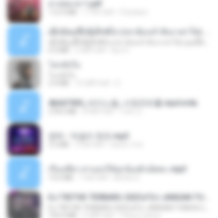
สาปสมรส 1.pdf
112.4 MB
17 दिन पहले
Pandarin
ເຊົາຮ້ອງເຖົ້າຊິເອົາທໍ່ໃດ (เซาฮ้องเถ้าสิเอาเท่าใด) ບຸນເກີດ ຫນູຫ່ວງ ft. ໂສພາ ຈຸນທະລາ
ເຊົາຮ້ອງເຖົ້າຊິເອົາທໍ່ໃດ (เซาฮ้องเถ้าสิเอาเท่าใด) ບຸນເກີດ ຫນູຫ່ວງ ft. ໂສພາ ຈຸນທະລາ
6.0 MB
2 महीने पहले
But G.
โลกทั้งใบ
โลกทั้งใบ
3.4 MB
10 महीने पहले
D
4b6d7436_바이노럴_사정컨트롤.mp4.m4a
278.6 MB
8 महीने पहले
누빠 모.
영탁 - 막걸리 한잔.mp3
3.2 MB
3 साल पहले
castor-trot
เรื่องเสียว สาแอบให้ลูกน้องผัวเย็ดคะ.mp3
13.6 MB
7 साल पहले
lambcr2 ..
DJ TIKTOK TERBARU 2025🎵DJ JANGAN TUNGGU LAMA LAMA NANTI LAMA LAMA 🎵DJ SEDIA AKU SEBELUM HUJAN
DJ TIKTOK TERBARU 2025🎵DJ JANGAN TUNGGU LAMA LAMA NANTI LAMA LAMA 🎵DJ SEDIA AKU SEBELUM HUJAN
199.4 MB
6 महीने पहले
Yahya Lahiya