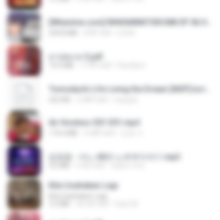
[Witanime.com] RKNGMNNTSRCMB EP 06 HD.mp4
294.8 MB
8 दिन पहले
LOLKI
สาปสมรส 3.pdf
73.4 MB
17 दिन पहले
Pandarin
Tomodachi Life Living the Dream [NSP].torrent
252 KB
2 महीने पहले
margob
Air Hostess S01 E01.mp4
174.4 MB
3 महीने पहले
민호 이.
임영웅 - 어느 60대 노부부이야기.mp3
4.6 MB
4 साल पहले
castor-trot
Kita Usahakan Lagi
Kita Usahakan Lagi
3.3 MB
एक साल पहले
Fazri M.