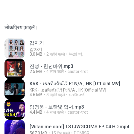
लोकप्रिय फ़ाइलें।
갑자기
갑자기
3.0 MB
2 महीने पहले
복희 박.
진성 - 천년바위.mp3
2.5 MB
4 साल पहले
castor-trot
KRK - เธอทิ้งฉันไว้ Ft.N/A , HK [Official MV]
KRK - เธอทิ้งฉันไว้ Ft.N/A , HK [Official MV]
4.6 MB
8 महीने पहले
นวมินทร์
임영웅 - 보랏빛 엽서.mp3
4.4 MB
4 साल पहले
castor-trot
[Witanime.com] TSTJWGCDMS EP 04 HD.mp4
567.0 MB
15 दिन पहले
DOMISR