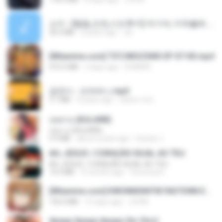
소이 - [펨돔,오컨,시오후키] 자기야, 미쳐볼래 #남성향 #ASMR #펨돔 #여공남수 #19금.mp3
20.0 MB
2 years ago
Jin
[Witanime.com] TSTJWGCDMS EP 07 HD.mp4
472.5 MB
2 days ago
DOMISR
금잔디 - 오라버니.mp3
3.1 MB
4 years ago
castor-trot
กุหลาบ (KULARB)
กุหลาบ (KULARB)
5.9 MB
about a year ago
Suwan J.
AH, JESUS / CORAÇÃO IGUAL AO TEU
AH, JESUS / CORAÇÃO IGUAL AO TEU
14.3 MB
3 months ago
Veronica D.
[Witanime.com] KWONMSNITIK1NGTDNN EP 04 HD.mp4
192.0 MB
15 days ago
JUVIA
Apaga Apaga Apaga (Ao Vivo)