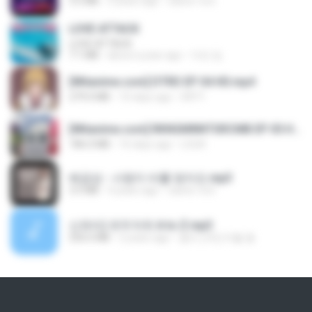
3.2 MB
3 years ago
castor-trot
LOVE ATTACK
LOVE ATTACK
7.1 MB
about a year ago
지빈 임.
[Witanime.com] DTRD EP 04 HD.mp4
279.0 MB
10 days ago
DRTY
[Witanime.com] RKNGMNNTSRCMB EP 05 HD.mp4
186.0 MB
16 days ago
LOLKI
배금성 - 사랑이 비를 맞아요.mp3
3.5 MB
4 years ago
castor-trot
신유리) 유두자위 A to Z.mp3
256.6 MB
2 years ago
좀비고4인커플 좀.