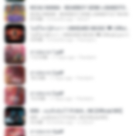
KICAU MANIA - NDARBOY GENK x BANDITOZ YAOW 86 (OFFICIAL LYRIC VIDEO) GAS POL NDANGAK
KICAU MANIA - NDARBOY GENK x BANDITOZ YAOW 86 (OFFICIAL LYRIC VIDEO) GAS POL NDANGAK
8.9 MB
3 months ago
Rina P.
ไม่มีใครรู้ตัวเรา– UNHEARD MUSIC 🖤| Official Lyric Video | เพลงสู้ชีวิต
ไม่มีใครรู้ตัวเรา– UNHEARD MUSIC 🖤| Official Lyric Video | เพลงสู้ชีวิต
4.8 MB
3 months ago
Peeraya L.
สาปสมรส 1.pdf
112.4 MB
17 days ago
Pandarin
สาปสมรส 2.pdf
78.3 MB
17 days ago
Pandarin
สาปสมรส 3.pdf
73.4 MB
17 days ago
Pandarin
KRK - เธอทิ้งฉันไว้ Ft.N/A , HK [Official MV]
KRK - เธอทิ้งฉันไว้ Ft.N/A , HK [Official MV]
4.6 MB
8 months ago
นวมินทร์
สาปสมรส 4.pdf