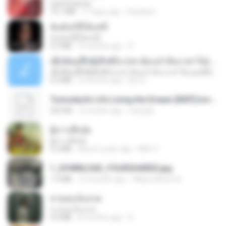
CamScanner
73.1 MB
17 days ago
Pandarin
ฉันมันก็ดีได้แค่นี้
ฉันมันก็ดีได้แค่นี้
4.2 MB
9 months ago
D
ເຊົາຮ້ອງເຖົ້າຊິເອົາທໍ່ໃດ (เซาฮ้องเถ้าสิเอาเท่าใด) ບຸນເກີດ ຫນູຫ່ວງ ft. ໂສພາ ຈຸນທະລາ
ເຊົາຮ້ອງເຖົ້າຊິເອົາທໍ່ໃດ (เซาฮ้องเถ้าสิเอาเท่าใด) ບຸນເກີດ ຫນູຫ່ວງ ft. ໂສພາ ຈຸນທະລາ
6.0 MB
2 months ago
But G.
Tomodachi Life Living the Dream [NSP].torrent
252 KB
2 months ago
margob
ผู้บ่าวเสื้อปุ๋ย
ผู้บ่าวเสื้อปุ๋ย
5.2 MB
about a year ago
Mith 9.
1_DOWNLOAD_FOURSHARED.jpg
1.9 MB
12 months ago
Wtlprodthree A.
สายลมเจ็บปวด
สายลมเจ็บปวด
4.0 MB
8 months ago
D