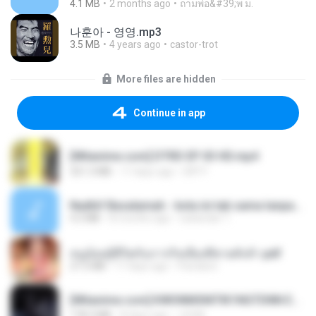
4.1 MB
2 months ago
ถามพ่อ&#39;พ ม.
나훈아 - 영영.mp3
3.5 MB
4 years ago
castor-trot
More files are hidden
Continue in app
[Witanime.com] DTRD EP 03 HD.mp4
321.3 MB
17 days ago
DRTY
Nadhif Basalamah - kota ini tak sama tanpamu (Official Lyric Video).mp3
4.2 MB
8 months ago
sukandar T.
หนูน้อยสู้ชีวิตกับภารกิจเลี้ยงพี่ชายทั้งห้า.pdf
27.2 MB
17 days ago
Pandarin
[Witanime.com] KWONMSNITIK1NGTDNN EP 05 HD.mp4
178.3 MB
8 days ago
JUVIA