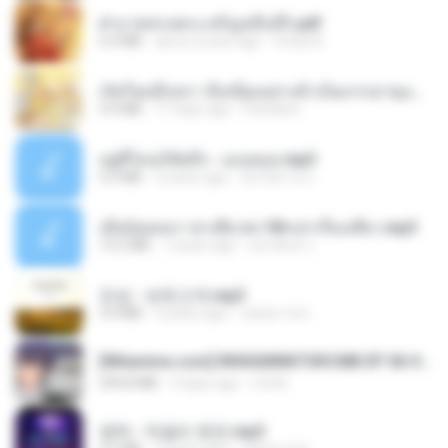
ฝ่าบาททรงพระเจริญหมื่นปี1.pdf
6.4 MB
about a year ago
Orasa K.
เกิดใหม่อีกครา อี๋เหนียงอย่างข้าเป็นภรรยาขุนนาง 1_ST.pdf
4.9 MB
17 days ago
Pandarin
อยู่ที่ไหนก็คิดถึง - เมนทอล.mp3
4.2 MB
2 years ago
มันไม้สาย ม.
เมียน้อยเหงา พาเสียวค่ะ18+เล่าเรื่องเสียว.mp3
14.2 MB
7 years ago
อมรพันธ์ จ.
진성 - 보릿고개.mp3
3.4 MB
4 years ago
castor-trot
[Witanime.com] RKNGMNNTSRCMB EP 06 HD.mp4
294.8 MB
9 days ago
LOLKI
영탁 - 막걸리 한잔.mp3