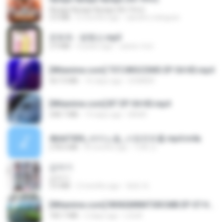
Apaga Apaga Apaga (Ao Vivo)
3.0 MB
6 months ago
aandre.rodrigues
문희옥 - 평행선.mp3
2.9 MB
4 years ago
castor-trot
[Witanime.com] TSTJWGCDMS EP 04 HD.mp4
567.0 MB
16 days ago
DOMISR
[Witanime.com] BT EP 04 HD.mp4
248.7 MB
14 days ago
BAXK
4b6d7436_바이노럴_사정컨트롤.mp4.m4a
278.6 MB
8 months ago
누빠 모.
갑자기
갑자기
3.0 MB
2 months ago
복희 박.
[Witanime.com] RKNGMNNTSRCMB EP 07 HD.mp4
183.7 MB
2 days ago
LOLKI