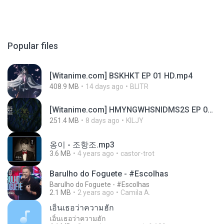
Popular files
[Witanime.com] BSKHKT EP 01 HD.mp4
408.9 MB
14 days ago
BLITR
[Witanime.com] HMYNGWHSNIDMS2S EP 05 HD.mp4
251.4 MB
8 days ago
KILJY
옹이 - 조항조.mp3
3.6 MB
4 years ago
castor-trot
Barulho do Foguete - #Escolhas
Barulho do Foguete - #Escolhas
2.1 MB
2 years ago
Camila A.
เอิ้นเธอว่าความฮัก
เอิ้นเธอว่าความฮัก