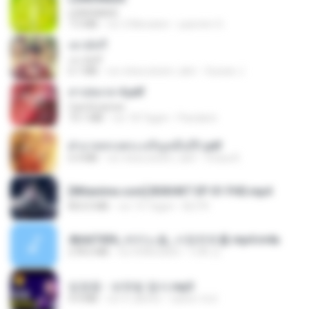
LEMONADE
7.5 MB
vor 2 Monaten
yasmim O.
เขามัทรี
เขามัทรี
6.1 MB
vor etwa einem Jahr
Suwan J.
สาปสมรส 4.pdf
CamScanner
73.1 MB
vor 18 Tagen
Pandarin
ฝ่าบาททรงพระเจริญหมื่นปี1.pdf
6.4 MB
vor etwa einem Jahr
Orasa K.
[Witanime.com] BSKHKT EP 01 FHD.mp4
853.0 MB
vor 15 Tagen
BLITR
4b6d7436_바이노럴_사정컨트롤.mp4.m4a
278.6 MB
vor 8 Monaten
누빠 모.
임영웅 - 보랏빛 엽서.mp3
4.4 MB
vor 4 Jahren
castor-trot