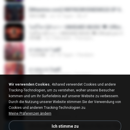
[Witanime.com] HMYNGWHSNIDMS2S EP 04 HD.mp4
235.5 MB
vor 16 Tagen
KILJY
ไม่มีใครรู้ตัวเรา– UNHEARD MUSIC 🖤| Official Lyric Video | เพลงสู้ชีวิต
ไม่มีใครรู้ตัวเรา– UNHEARD MUSIC 🖤| Official Lyric Video | เพลงสู้ชีวิต
4.8 MB
vor 3 Monaten
Peeraya L.
สาปสมรส 1.pdf
112.4 MB
vor 18 Tagen
Pandarin
สาปสมรส 3.pdf
73.4 MB
vor 18 Tagen
Pandarin
Wir verwenden Cookies.
4shared verwendet Cookies und andere
สาปสมรส 2.pdf
Tracking-Technologien, um zu verstehen, woher unsere Besucher
78.3 MB
vor 18 Tagen
Pandarin
kommen und um Ihr Surferlebnis auf unserer Website zu verbessern.
Durch die Nutzung unserer Website stimmen Sie der Verwendung von
ฉันมันก็ดีได้แค่นี้
Cookies und anderen Tracking-Technologien zu.
ฉันมันก็ดีได้แค่นี้
Meine Präferenzen ändern
4.2 MB
vor 9 Monaten
D
ເຊົາຮ້ອງເຖົ້າຊິເອົາທໍ່ໃດ (เซาฮ้องเถ้าสิเอาเท่าใด) ບຸນເກີດ ຫນູຫ່ວງ ft. ໂສພາ ຈຸນທະລາ
Ich stimme zu