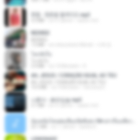
현철 - 청춘을 돌려다오.mp3
3.3 MB
vor 4 Jahren
castor-trot
REDRED
REDRED
7.2 MB
vor etwa einem Monat
수혁 장.
โลกทั้งใบ
โลกทั้งใบ
3.4 MB
vor 10 Monaten
D
AH, JESUS / CORAÇÃO IGUAL AO TEU
AH, JESUS / CORAÇÃO IGUAL AO TEU
14.3 MB
vor 3 Monaten
Veronica D.
나훈아 - 붉은입술.mp3
3.1 MB
vor 4 Jahren
castor-trot
น้องหนิงโดนพ่อเลี้ยงเปิดซิงค่ะ18+เล่าเรื่องเสียว.mp3
25.1 MB
vor 7 Jahren
lambcr2 ..
LEMONADE