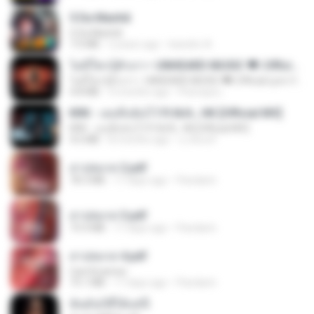
5 Da Manhã
5 Da Manhã
7.0 MB
2 years ago
leandro A.
ไม่มีใครรู้ตัวเรา– UNHEARD MUSIC 🖤| Official Lyric Video | เพลงสู้ชีวิต
ไม่มีใครรู้ตัวเรา– UNHEARD MUSIC 🖤| Official Lyric Video | เพลงสู้ชีวิต
4.8 MB
3 months ago
Peeraya L.
KRK - เธอทิ้งฉันไว้ Ft.N/A , HK [Official MV]
KRK - เธอทิ้งฉันไว้ Ft.N/A , HK [Official MV]
4.6 MB
8 months ago
นวมินทร์
สาปสมรส 2.pdf
78.3 MB
17 days ago
Pandarin
สาปสมรส 3.pdf
73.4 MB
17 days ago
Pandarin
สาปสมรส 4.pdf
CamScanner
73.1 MB
17 days ago
Pandarin
ฉันมันก็ดีได้แค่นี้