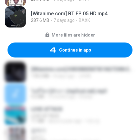
[Witanime.com] BT EP 05 HD.mp4
287.6 MB
7 days ago
BAXK
More files are hidden
Continue in app
[Witanime.com] KWONMSNITIK1NGTDNN EP 05 HD.mp4
178.3 MB
8 days ago
JUVIA
ไม่มีใครรู้ตัวเรา (mp3cut.net).mp3
4.2 MB
3 months ago
Kratae
LOVE ATTACK
LOVE ATTACK
7.1 MB
about a year ago
지빈 임.
갑자기
갑자기