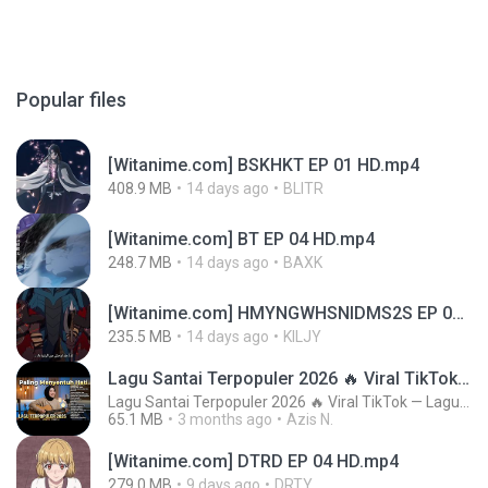
Popular files
[Witanime.com] BSKHKT EP 01 HD.mp4
408.9 MB
14 days ago
BLITR
[Witanime.com] BT EP 04 HD.mp4
248.7 MB
14 days ago
BAXK
[Witanime.com] HMYNGWHSNIDMS2S EP 04 HD.mp4
235.5 MB
14 days ago
KILJY
Lagu Santai Terpopuler 2026 🔥 Viral TikTok — Lagu Pop Indonesia Terbaru & Paling Hits 2026
Lagu Santai Terpopuler 2026 🔥 Viral TikTok — Lagu Pop Indonesia Terbaru & Paling Hits 2026
65.1 MB
3 months ago
Azis N.
[Witanime.com] DTRD EP 04 HD.mp4
279.0 MB
9 days ago
DRTY