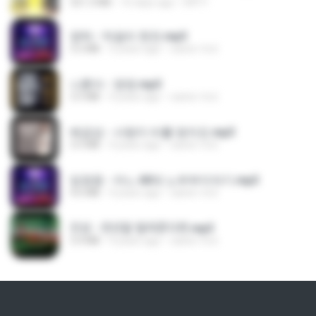
321.3 MB
16 days ago
DRTY
영탁 - 막걸리 한잔.mp3
3.2 MB
3 years ago
castor-trot
나훈아 - 영영.mp3
3.5 MB
4 years ago
castor-trot
배금성 - 사랑이 비를 맞아요.mp3
3.5 MB
4 years ago
castor-trot
임영웅 - 어느 60대 노부부이야기.mp3
4.6 MB
4 years ago
castor-trot
진성 - 천년을 빌려준다면.mp3
3.4 MB
4 years ago
castor-trot