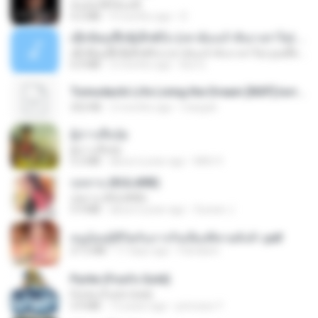
ฉันมันก็ดีได้แค่นี้
4.2 MB
9 months ago
D
ເຊົາຮ້ອງເຖົ້າຊິເອົາທໍ່ໃດ (เซาฮ้องเถ้าสิเอาเท่าใด) ບຸນເກີດ ຫນູຫ່ວງ ft. ໂສພາ ຈຸນທະລາ
ເຊົາຮ້ອງເຖົ້າຊິເອົາທໍ່ໃດ (เซาฮ้องเถ้าสิเอาเท่าใด) ບຸນເກີດ ຫນູຫ່ວງ ft. ໂສພາ ຈຸນທະລາ
6.0 MB
2 months ago
But G.
Tomodachi Life Living the Dream [NSP].torrent
252 KB
2 months ago
margob
ผู้บ่าวเสื้อปุ๋ย
ผู้บ่าวเสื้อปุ๋ย
5.2 MB
about a year ago
Mith 9.
กุหลาบ (KULARB)
กุหลาบ (KULARB)
5.9 MB
about a year ago
Suwan J.
หนูน้อยสู้ชีวิตกับภารกิจเลี้ยงพี่ชายทั้งห้า.pdf
27.2 MB
17 days ago
Pandarin
Pyrite (Fool's Gold)
Pyrite (Fool's Gold)
3.4 MB
12 years ago
princess Y.