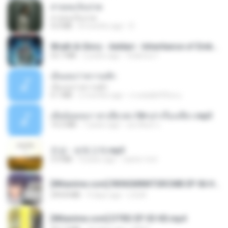
สายลมเจ็บปวด
สายลมเจ็บปวด
4.0 MB
8 months ago
D
Wrath & Glory - Aeldari - Inheritance of Embers.pdf
53.7 MB
2 years ago
federico f
เอิ้นเธอว่าความฮัก
เอิ้นเธอว่าความฮัก
4.1 MB
2 months ago
ถามพ่อ&#39;พ ม.
เมียน้อยเหงา พาเสียวค่ะ18+เล่าเรื่องเสียว.mp3
14.2 MB
7 years ago
อมรพันธ์ จ.
진성 - 보릿고개.mp3
3.4 MB
4 years ago
castor-trot
[Witanime.com] RKNGMNNTSRCMB EP 06 HD.mp4
294.8 MB
9 days ago
LOLKI
[Witanime.com] DTRD EP 03 HD.mp4