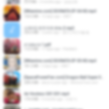
23.9 MB
2 months ago
금금선화
[Witanime.com] SDONATA EP 04 HD.mp4
154.5 MB
12 days ago
GRET
신유리) 유두자위 A to Z.mp3
256.6 MB
2 years ago
좀비고4인커플 좀.
สาปสมรส 1.pdf
112.4 MB
17 days ago
Pandarin
[Witanime.com] SDONATA EP 05 HD.mp4
181.2 MB
5 days ago
GRET
[SpacePowerFan.com] Dragon Ball Super EP1 480p.mp4
208.3 MB
about a year ago
AnimezToon.com
Air Hostess S01 E01.mp4
174.4 MB
3 months ago
민호 이.