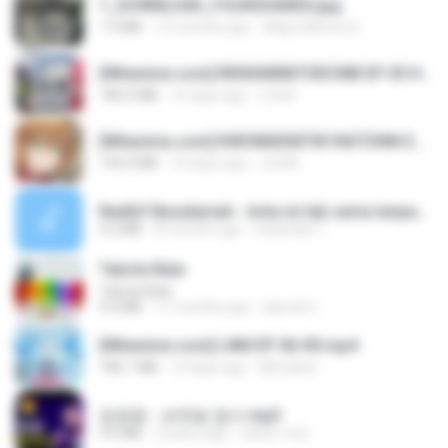
1_DOWNLOAD_FOURSHARED.jpg
1.9 MB
12 months ago
Wtlprodthree A.
[Witanime.com] RKNGMNNTSRCMB EP 05 HD.mp4
186.0 MB
16 days ago
LOLKI
[Witanime.com] KWONMSNITIK1NGTDNN EP 04 HD.mp4
192.0 MB
15 days ago
JUVIA
Nadhif Basalamah - kota ini tak sama tanpamu (Official Lyric Video).mp3
4.2 MB
8 months ago
sukandar T.
Tabola Bale
Tabola Bale
4.4 MB
11 months ago
Hamdi U.
[Witanime.com] LNM EP 06 HD.mp4
180.1 MB
10 days ago
MUrabito
임영웅 - 보랏빛 엽서.mp3
4.4 MB
4 years ago
castor-trot