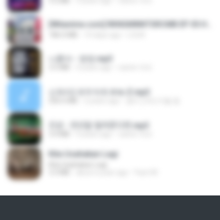
3.2 MB
3 years ago
castor-trot
[Witanime.com] RKNGMNNTSRCMB EP 05 HD.mp4
186.0 MB
14 days ago
LOLKI
나훈아 - 영영.mp3
3.5 MB
4 years ago
castor-trot
신유리) 유두자위 A to Z.mp3
256.6 MB
2 years ago
좀비고4인커플 좀.
진성 - 천년을 빌려준다면.mp3
3.4 MB
4 years ago
castor-trot
Kita Usahakan Lagi
Kita Usahakan Lagi
3.3 MB
about a year ago
Fazri M.