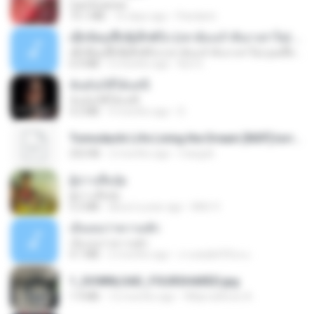
CamScanner
73.1 MB
16 days ago
Pandarin
ເຊົາຮ້ອງເຖົ້າຊິເອົາທໍ່ໃດ (เซาฮ้องเถ้าสิเอาเท่าใด) ບຸນເກີດ ຫນູຫ່ວງ ft. ໂສພາ ຈຸນທະລາ
ເຊົາຮ້ອງເຖົ້າຊິເອົາທໍ່ໃດ (เซาฮ้องเถ้าสิเอาเท่าใด) ບຸນເກີດ ຫນູຫ່ວງ ft. ໂສພາ ຈຸນທະລາ
6.0 MB
2 months ago
But G.
ฉันมันก็ดีได้แค่นี้
ฉันมันก็ดีได้แค่นี้
4.2 MB
9 months ago
D
Tomodachi Life Living the Dream [NSP].torrent
252 KB
2 months ago
margob
ผู้บ่าวเสื้อปุ๋ย
ผู้บ่าวเสื้อปุ๋ย
5.2 MB
about a year ago
Mith 9.
เอิ้นเธอว่าความฮัก
เอิ้นเธอว่าความฮัก
4.1 MB
2 months ago
ถามพ่อ&#39;พ ม.
1_DOWNLOAD_FOURSHARED.jpg
1.9 MB
12 months ago
Wtlprodthree A.