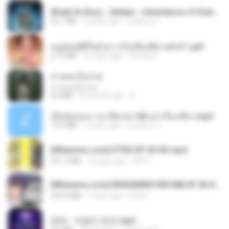
Wrath & Glory - Aeldari - Inheritance of Embers.pdf
53.7 MB
2 years ago
federico f
หนูน้อยสู้ชีวิตกับภารกิจเลี้ยงพี่ชายทั้งห้า.pdf
27.2 MB
16 days ago
Pandarin
สายลมเจ็บปวด
สายลมเจ็บปวด
4.0 MB
8 months ago
D
เมียน้อยเหงา พาเสียวค่ะ18+เล่าเรื่องเสียว.mp3
14.2 MB
7 years ago
อมรพันธ์ จ.
[Witanime.com] DTRD EP 03 HD.mp4
321.3 MB
15 days ago
DRTY
[Witanime.com] RKNGMNNTSRCMB EP 06 HD.mp4
294.8 MB
7 days ago
LOLKI
영탁 - 막걸리 한잔.mp3