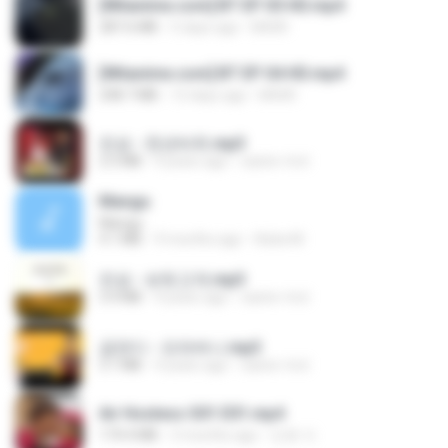
[Witanime.com] BT EP 05 HD.mp4
287.6 MB
5 days ago
BAXK
[Witanime.com] BT EP 04 HD.mp4
248.7 MB
12 days ago
BAXK
진성 - 천년바위.mp3
2.5 MB
4 years ago
castor-trot
Mangu
Mangu
4.1 MB
9 months ago
Azka M.
진성 - 보릿고개.mp3
3.4 MB
4 years ago
castor-trot
금잔디 - 오라버니.mp3
3.1 MB
4 years ago
castor-trot
Air Hostess S01 E01.mp4
174.4 MB
3 months ago
민호 이.