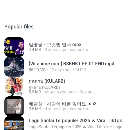
Popular files
임영웅 - 보랏빛 엽서.mp3
4.4 MB
4 years ago
castor-trot
[Witanime.com] BSKHKT EP 01 FHD.mp4
853.0 MB
12 days ago
BLITR
กุหลาบ (KULARB)
กุหลาบ (KULARB)
5.9 MB
about a year ago
Suwan J.
배금성 - 사랑이 비를 맞아요.mp3
3.5 MB
4 years ago
castor-trot
Lagu Santai Terpopuler 2026 🔥 Viral TikTok — Lagu Pop Indonesia Terbaru & Paling Hits 2026
Lagu Santai Terpopuler 2026 🔥 Viral TikTok — Lagu Pop Indonesia Terbaru & Paling Hits 2026