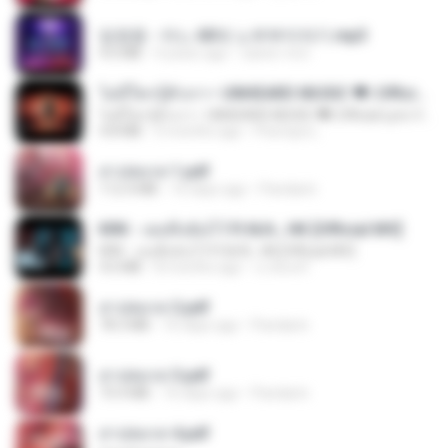
임영웅 - 어느 60대 노부부이야기.mp3
4.6 MB
4 years ago
castor-trot
ไม่มีใครรู้ตัวเรา– UNHEARD MUSIC 🖤| Official Lyric Video | เพลงสู้ชีวิต
ไม่มีใครรู้ตัวเรา– UNHEARD MUSIC 🖤| Official Lyric Video | เพลงสู้ชีวิต
4.8 MB
3 months ago
Peeraya L.
สาปสมรส 1.pdf
112.4 MB
16 days ago
Pandarin
KRK - เธอทิ้งฉันไว้ Ft.N/A , HK [Official MV]
KRK - เธอทิ้งฉันไว้ Ft.N/A , HK [Official MV]
4.6 MB
8 months ago
นวมินทร์
สาปสมรส 2.pdf
78.3 MB
16 days ago
Pandarin
สาปสมรส 3.pdf
73.4 MB
16 days ago
Pandarin
สาปสมรส 4.pdf