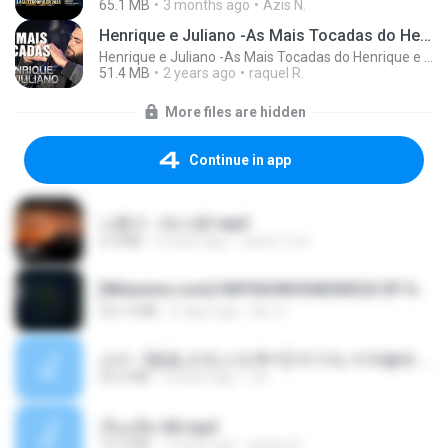
65.1 MB
3 months ago
Azis N.
Henrique e Juliano -As Mais Tocadas do Henrique e Juliano 2021 -Top Sertanejo 2021,Cd Completo 2021
Henrique e Juliano -As Mais Tocadas do Henrique e Juliano 2021 -Top Sertanejo 2021,Cd Completo 2021
51.4 MB
2 years ago
raquel R.
More files are hidden
Continue in app
나훈아 - 테스형!.mp3
4.4 MB
4 years ago
castor-trot
[Witanime.com] HMYNGWHSNIDMS2S EP 05 HD.mp4
251.4 MB
6 days ago
KILJY
소이 - [펨돔,오컨,시오후키] 자기야, 미쳐볼래 #남성향 #ASMR #펨돔 #여공남수 #19금.mp3
20.0 MB
2 years ago
Jin
เรื่องเสียว92.mp3
19.2 MB
7 years ago
lambcr2 ..