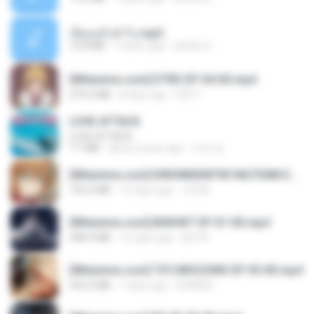
เงี่ยนแล้วทำไง.mp3
10.8 MB
7 years ago
lambcr2 ..
[Witanime.com] DTRD EP 04 HD.mp4
279.0 MB
8 days ago
DRTY
LOVE ATTACK
LOVE ATTACK
7.1 MB
about a year ago
지빈 임.
[Witanime.com] KWONMSNITIK1NGTDNN EP 04 HD.mp4
192.0 MB
13 days ago
JUVIA
[Witanime.com] BSKHKT EP 01 HD.mp4
408.9 MB
12 days ago
BLITR
[Witanime.com] TSTJWGCDMS EP 05 HD.mp4
423.2 MB
7 days ago
DOMISR