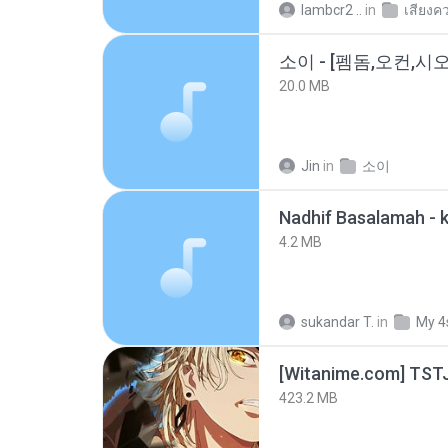
lambcr2 ..
in
เสียงค
20.0 MB
Jin
in
소이
4.2 MB
sukandar T.
in
My 4
423.2 MB