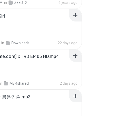
M.
in
ZEED_X
6 years ago
irl
지
in
Downloads
22 days ago
ime.com] DTRD EP 05 HD.mp4
in
My 4shared
2 days ago
- 붉은입술.mp3