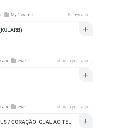
in
My 4shared
8 days ago
 (KULARB)
 J.
in
เพลง
about a year ago
 J.
in
เพลง
about a year ago
SUS / CORAÇÃO IGUAL AO TEU