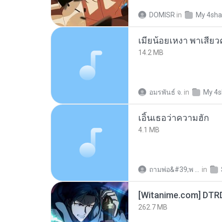
DOMISR
in
My 4sha
14.2 MB
อมรพันธ์ จ.
in
My 4s
เอิ้นเธอว่าความฮัก
4.1 MB
ถามพ่อ&#39;พ ม.
in
[Witanime.com] DTR
262.7 MB