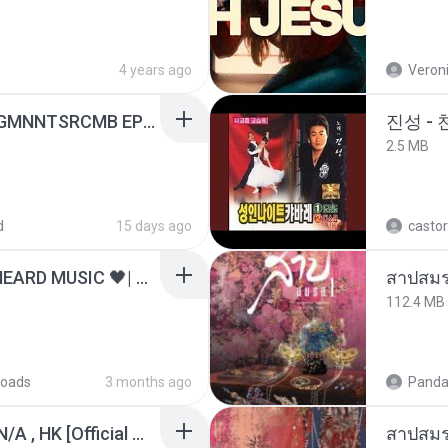
4 years ago
Veroni
[Witanime.com] RKNGMNNTSRCMB EP 05 HD.mp4
진성 -
2.5 MB
d
15 days ago
castor
ไม่มีใครรู้ตัวเรา– UNHEARD MUSIC 🖤| Official Lyric Video | เพลงสู้ชีวิต
สาปสมร
112.4 MB
oads
3 months ago
Panda
KRK - เธอทิ้งฉันไว้ Ft.N/A , HK [Official MV]
สาปสมร