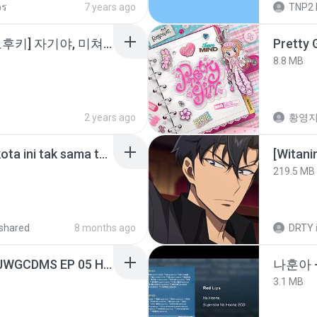
วร
7 years ago
TNP2 
소이 - [펨돔,오컨,시오후키] 자기야, 미쳐볼래 #남성향 #ASMR #펨돔 #여공남수 #19금.mp3
Pretty G
8.8 MB
2 years ago
황영
Nadhif Basalamah - kota ini tak sama tanpamu (Official Lyric Video).mp3
[Witan
219.5 MB
shared
8 months ago
DRTY
[Witanime.com] TSTJWGCDMS EP 05 HD.mp4
나훈아 
3.1 MB