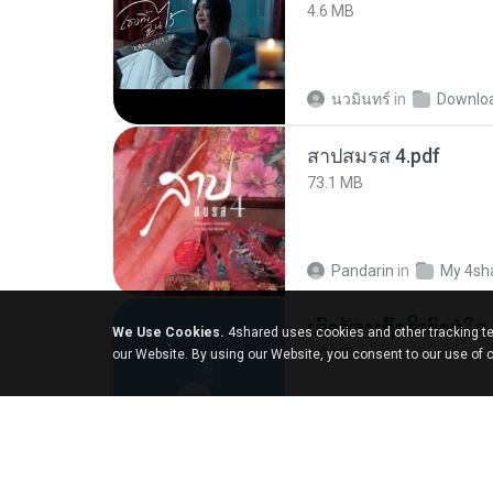
4.6 MB
นวมินทร์
in
Downlo
สาปสมรส 4.pdf
73.1 MB
Pandarin
in
My 4sh
We Use Cookies.
4shared uses cookies and other tracking te
6.0 MB
our Website. By using our Website, you consent to our use of 
But G.
in
My 4share