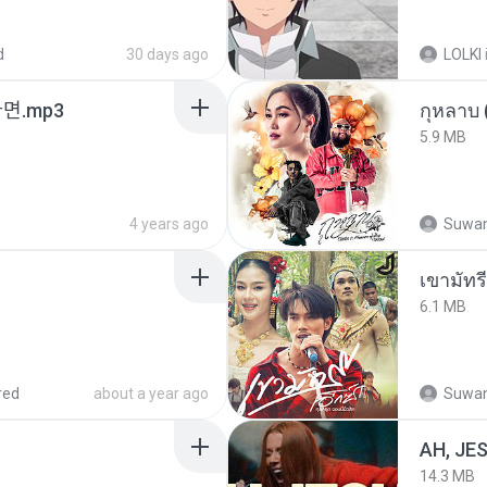
d
30 days ago
LOLKI
ᆫ다면.mp3
กุหลาบ
5.9 MB
4 years ago
Suwan
เขามัทรี
6.1 MB
red
about a year ago
Suwan
AH, JE
14.3 MB