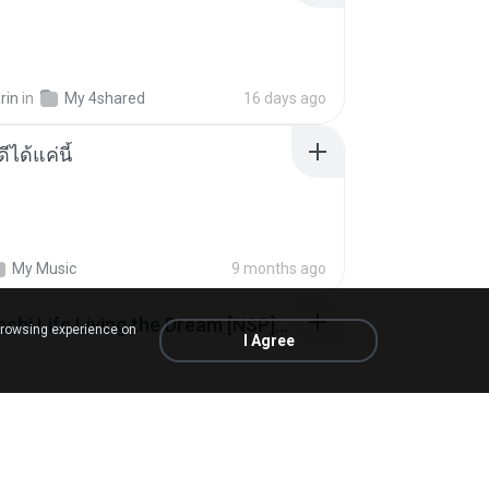
rin
in
My 4shared
16 days ago
ีได้แค่นี้
My Music
9 months ago
Tomodachi Life Living the Dream [NSP].torrent
browsing experience on
I Agree
ob
in
My 4shared
2 months ago