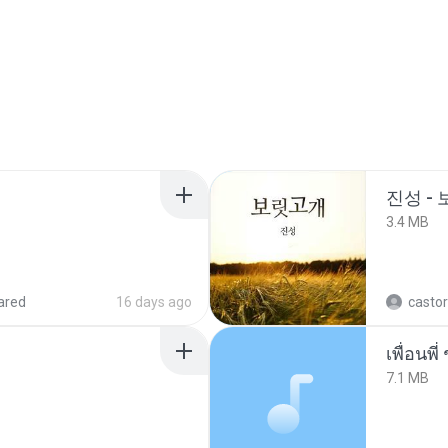
진성 -
3.4 MB
ared
16 days ago
castor
7.1 MB