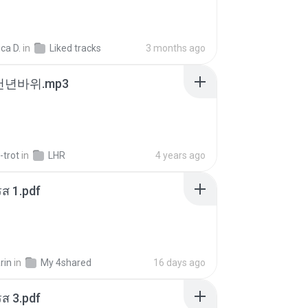
ca D.
in
Liked tracks
3 months ago
 천년바위.mp3
-trot
in
LHR
4 years ago
ส 1.pdf
rin
in
My 4shared
16 days ago
ส 3.pdf