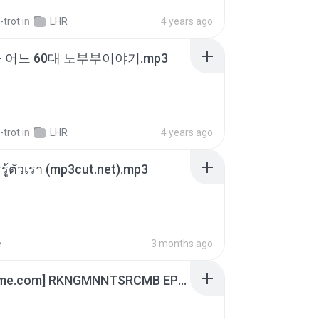
-trot
in
LHR
4 years ago
- 어느 60대 노부부이야기.mp3
-trot
in
LHR
4 years ago
รรู้ตัวเรา (mp3cut.net).mp3
e
3 months ago
[Witanime.com] RKNGMNNTSRCMB EP 06 HD.mp4