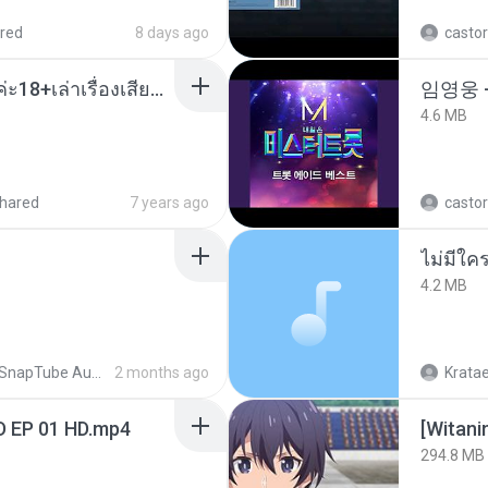
red
8 days ago
castor
เมียน้อยเหงา พาเสียวค่ะ18+เล่าเรื่องเสียว.mp3
임영웅 
4.6 MB
hared
7 years ago
castor
ไม่มีใค
4.2 MB
SnapTube Audio
2 months ago
Krata
D EP 01 HD.mp4
294.8 MB