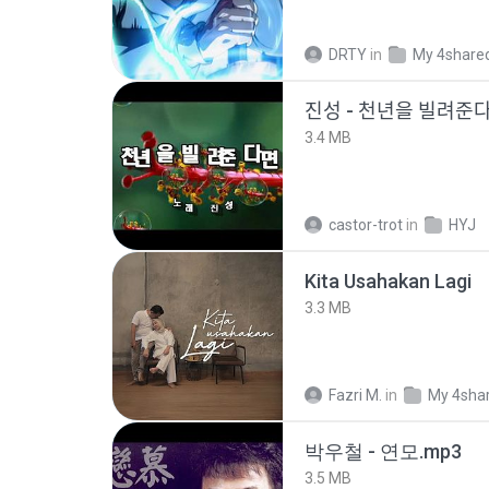
DRTY
in
My 4share
진성 - 천년을 빌려주
3.4 MB
castor-trot
in
HYJ
Kita Usahakan Lagi
3.3 MB
Fazri M.
in
My 4sha
박우철 - 연모.mp3
3.5 MB