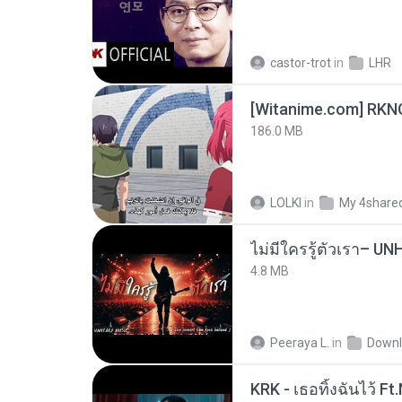
castor-trot
in
LHR
186.0 MB
LOLKI
in
My 4share
4.8 MB
Peeraya L.
in
Downl