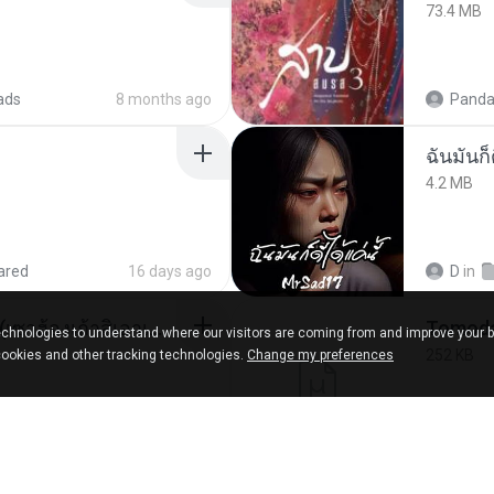
73.4 MB
ads
8 months ago
Panda
ฉันมันก็ด
4.2 MB
ared
16 days ago
D
in
ເຊົາຮ້ອງເຖົ້າຊິເອົາທໍ່ໃດ (เซาฮ้องเถ้าสิเอาเท่าใด) ບຸນເກີດ ຫນູຫ່ວງ ft. ໂສພາ ຈຸນທະລາ
chnologies to understand where our visitors are coming from and improve your 
252 KB
cookies and other tracking technologies.
Change my preferences
d
2 months ago
marg