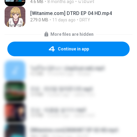
4.6 MB
8 months ago
นวมินทร์
[Witanime.com] DTRD EP 04 HD.mp4
279.0 MB
11 days ago
DRTY
More files are hidden
Continue in app
ไม่มีใครรู้ตัวเรา (mp3cut.net).mp3
4.2 MB
3 months ago
Kratae
진성 - 천년을 빌려준다면.mp3
3.4 MB
4 years ago
castor-trot
진성 - 태클을 걸지마.mp3
3.0 MB
4 years ago
castor-trot
[Witanime.com] BSKHKT EP 02 HD.mp4
406.1 MB
8 days ago
BLITR