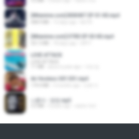
3.2 MB
3 years ago
castor-trot
[Witanime.com] BSKHKT EP 01 HD.mp4
408.9 MB
15 days ago
BLITR
[Witanime.com] DTRD EP 03 HD.mp4
321.3 MB
18 days ago
DRTY
LOVE ATTACK
LOVE ATTACK
7.1 MB
about a year ago
지빈 임.
Air Hostess S01 E01.mp4
174.4 MB
3 months ago
민호 이.
나훈아 - 영영.mp3
3.5 MB
4 years ago
castor-trot