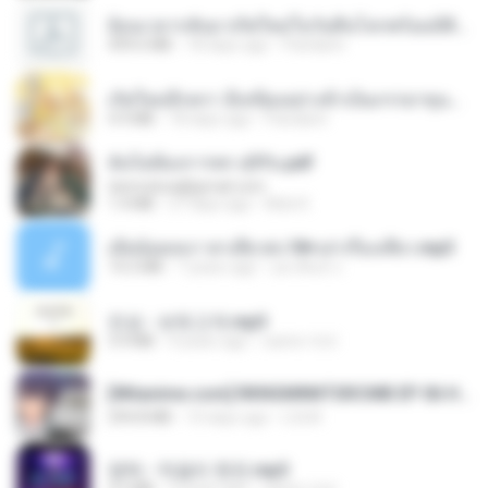
ย้อนเวลากลับมาเกิดใหม่ในวันสิ้นโลกพร้อมมิติส่วนตัว 1-443 [จบ] - 揍趴长颈鹿.pdf
499.6 MB
18 days ago
Pandarin
เกิดใหม่อีกครา อี๋เหนียงอย่างข้าเป็นภรรยาขุนนาง 1_ST.pdf
4.9 MB
18 days ago
Pandarin
ฉันไม่ต้องการพร สุจิรัน.pdf
tanmobza@gmail.com
1.4 MB
27 days ago
Mob K.
เมียน้อยเหงา พาเสียวค่ะ18+เล่าเรื่องเสียว.mp3
14.2 MB
7 years ago
อมรพันธ์ จ.
진성 - 보릿고개.mp3
3.4 MB
4 years ago
castor-trot
[Witanime.com] RKNGMNNTSRCMB EP 06 HD.mp4
294.8 MB
10 days ago
LOLKI
영탁 - 막걸리 한잔.mp3