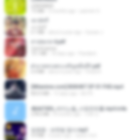
LEMONADE
7.5 MB
2 months ago
yasmim O.
เขามัทรี
เขามัทรี
6.1 MB
about a year ago
Suwan J.
สาปสมรส 4.pdf
CamScanner
73.1 MB
18 days ago
Pandarin
ฝ่าบาททรงพระเจริญหมื่นปี1.pdf
6.4 MB
about a year ago
Orasa K.
[Witanime.com] BSKHKT EP 01 FHD.mp4
853.0 MB
15 days ago
BLITR
4b6d7436_바이노럴_사정컨트롤.mp4.m4a
278.6 MB
8 months ago
누빠 모.
임영웅 - 보랏빛 엽서.mp3
4.4 MB
4 years ago
castor-trot