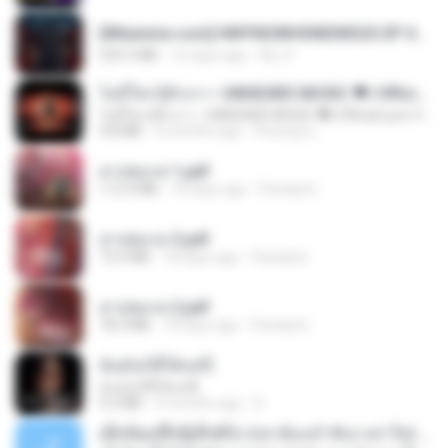
[Witanime.com] HMYNGWHSNIDMS2S EP 04 HD.mp4
235.5 MB
16 days ago
KILJY
ไม่มีใครรู้ตัวเรา– UNHEARD MUSIC 🖤| Official Lyric Video | เพลงสู้ชีวิต
ไม่มีใครรู้ตัวเรา– UNHEARD MUSIC 🖤| Official Lyric Video | เพลงสู้ชีวิต
4.8 MB
3 months ago
Peeraya L.
สาปสมรส 1.pdf
112.4 MB
18 days ago
Pandarin
สาปสมรส 3.pdf
73.4 MB
18 days ago
Pandarin
สาปสมรส 2.pdf
78.3 MB
18 days ago
Pandarin
ฉันมันก็ดีได้แค่นี้
ฉันมันก็ดีได้แค่นี้
4.2 MB
9 months ago
D
ເຊົາຮ້ອງເຖົ້າຊິເອົາທໍ່ໃດ (เซาฮ้องเถ้าสิเอาเท่าใด) ບຸນເກີດ ຫນູຫ່ວງ ft. ໂສພາ ຈຸນທະລາ