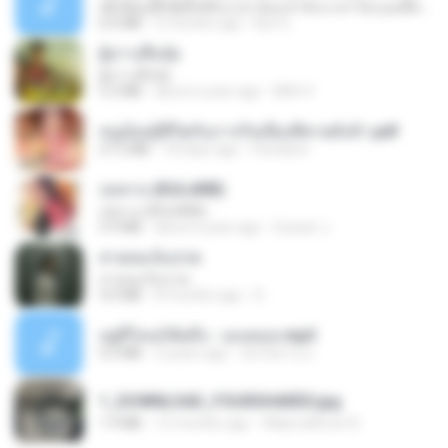
ເຊົາຮ້ອງເຖົ້າຊິເອົາທໍ່ໃດ (เซาฮ้องเถ้าสิเอาเท่าใด) ບຸນເກີດ ຫນູຫ່ວງ ft. ໂສພາ ຈຸນທະລາ
6.0 MB
2 months ago
But G.
ผู้บ่าวเสื้อปุ๋ย
ผู้บ่าวเสื้อปุ๋ย
5.2 MB
about a year ago
Mith 9.
หนูน้อยสู้ชีวิตกับภารกิจเลี้ยงพี่ชายทั้งห้า.pdf
27.2 MB
18 days ago
Pandarin
กุหลาบ (KULARB)
กุหลาบ (KULARB)
5.9 MB
about a year ago
Suwan J.
สายลมเจ็บปวด
สายลมเจ็บปวด
4.0 MB
8 months ago
D
อยู่ที่ไหนก็คิดถึง - เมนทอล.mp3
4.2 MB
2 years ago
มันไม้สาย ม.
1_DOWNLOAD_FOURSHARED.jpg
1.9 MB
12 months ago
Wtlprodthree A.