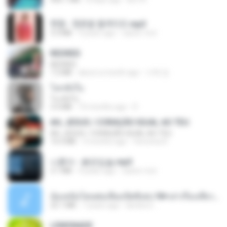
현철 - 청춘을 돌려다오.mp3
3.3 MB
4 years ago
castor-trot
REDRED
REDRED
7.2 MB
about a month ago
수혁 장.
โลกทั้งใบ
โลกทั้งใบ
3.4 MB
10 months ago
D
AH, JESUS / CORAÇÃO IGUAL AO TEU
AH, JESUS / CORAÇÃO IGUAL AO TEU
14.3 MB
3 months ago
Veronica D.
나훈아 - 붉은입술.mp3
3.1 MB
4 years ago
castor-trot
น้องหนิงโดนพ่อเลี้ยงเปิดซิงค่ะ18+เล่าเรื่องเสียว.mp3
25.1 MB
7 years ago
lambcr2 ..
LEMONADE