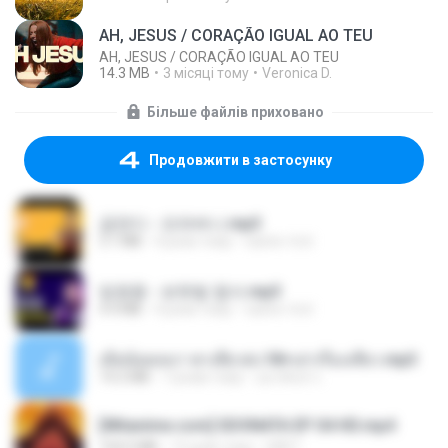
AH, JESUS / CORAÇÃO IGUAL AO TEU
AH, JESUS / CORAÇÃO IGUAL AO TEU
14.3 MB
3 місяці тому
Veronica D.
Більше файлів приховано
Продовжити в застосунку
금잔디 - 오라버니.mp3
3.1 MB
4 роки тому
castor-trot
임영웅 - 보랏빛 엽서.mp3
4.4 MB
4 роки тому
castor-trot
เมียน้อยเหงา พาเสียวค่ะ18+เล่าเรื่องเสียว.mp3
14.2 MB
7 років тому
อมรพันธ์ จ.
[Witanime.com] SDONATA EP 04 HD.mp4
154.5 MB
13 днів тому
GRET