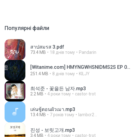
Популярні файли
สาปสมรส 3.pdf
73.4 MB
18 днів тому
Pandarin
[Witanime.com] HMYNGWHSNIDMS2S EP 05 HD.mp4
251.4 MB
8 днів тому
KILJY
최석준 - 꽃을든 남자.mp3
2.2 MB
4 роки тому
castor-trot
เล่นชู้ตอนผัวเมา.mp3
13.4 MB
7 років тому
lambcr2 ..
진성 - 보릿고개.mp3
3.4 MB
4 роки тому
castor-trot