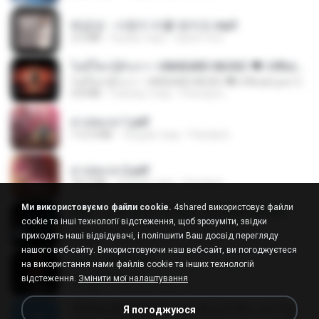
배금성 - 사랑이 비를 맞아요.mp3
3.5 MB
4 роки тому
castor-trot
ไม่มีใครรู้ตัวเรา– UNHEARD MUSIC 🖤| Official Lyric Video | เพลงสู้ชีวิต
ไม่มีใครรู้ตัวเรา– UNHEARD MUSIC 🖤| Official Lyric Video | เพลงสู้ชีวิต
4.8 MB
3 місяці тому
Peeraya L.
สาปสมรส 1.pdf
112.4 MB
18 днів тому
Pandarin
สาปสมรส 2.pdf
78.3 MB
18 днів тому
Pandarin
Ми використовуємо файли cookie.
4shared використовує файли
KRK - เธอทิ้งฉันไว้ Ft.N/A , HK [Official MV]
cookie та інші технології відстеження, щоб зрозуміти, звідки
KRK - เธอทิ้งฉันไว้ Ft.N/A , HK [Official MV]
приходять наші відвідувачі, і поліпшити Ваш досвід перегляду
4.6 MB
8 місяців тому
นวมินทร์
нашого веб-сайту. Використовуючи наш веб-сайт, ви погоджуєтеся
ฉันมันก็ดีได้แค่นี้
на використання нами файлів cookie та інших технологій
ฉันมันก็ดีได้แค่นี้
відстеження.
Змінити мої налаштування
4.2 MB
9 місяців тому
D
ເຊົາຮ້ອງເຖົ້າຊິເອົາທໍ່ໃດ (เซาฮ้องเถ้าสิเอาเท่าใด) ບຸນເກີດ ຫນູຫ່ວງ ft. ໂສພາ ຈຸນທະລາ
Я погоджуюся