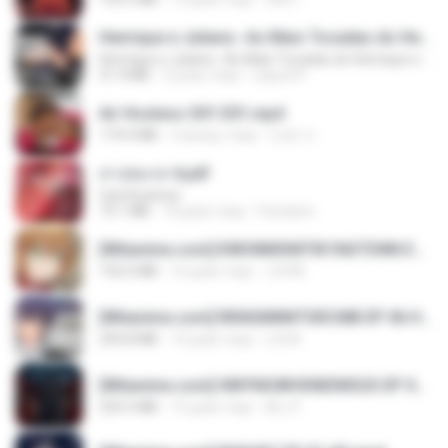
Henrique e Juliano -As Mais Tocadas do Henrique e Juliano 2021 -Top Sertanejo 2021,Cd Completo 2021
Henrique e Juliano -As Mais Tocadas do Henrique e Juliano 2021 -Top Sertanejo 2021,Cd Completo 2021
51.4 MB
2 роки тому
raquel R.
Air Hostess S01 E01.mp4
174.4 MB
3 місяці тому
민호 이.
สาปสมรส 4.pdf
CamScanner
73.1 MB
18 днів тому
Pandarin
[Witanime.com] KWONMSNITIK1NGTDNN EP 04 HD.mp4
192.0 MB
16 днів тому
JUVIA
[Witanime.com] RKNGMNNTSRCMB EP 06 HD.mp4
294.8 MB
10 днів тому
LOLKI
[Witanime.com] HMYNGWHSNIDMS2S EP 04 HD.mp4
235.5 MB
15 днів тому
KILJY