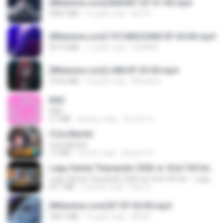
[Witanime.com] BSKHKT EP 01 HD.mp4
408.9 MB
15 днів тому
BLITR
[Witanime.com] TSTJWGCDMS EP 04 HD.mp4
567.0 MB
17 днів тому
DOMISR
[Witanime.com] LNM EP 05 HD.mp4
218.6 MB
18 днів тому
MUrabito
BAD
BAD
3.7 MB
місяць тому
문지영 여.
5 Da Manhã
5 Da Manhã
7.0 MB
2 роки тому
leandro A.
Lagu Santai Terpopuler 2026 🔥 Viral TikTok — Lagu Pop Indonesia Terbaru & Paling Hits 2026
Lagu Santai Terpopuler 2026 🔥 Viral TikTok — Lagu Pop Indonesia Terbaru & Paling Hits 2026
65.1 MB
3 місяці тому
Azis N.
[Witanime.com] BT EP 04 HD.mp4
248.7 MB
15 днів тому
BAXK