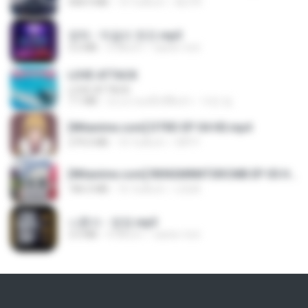
408.9 MB
14 วันที่แล้ว
BLITR
영탁 - 막걸리 한잔.mp3
3.2 MB
3 ปีที่แล้ว
castor-trot
LOVE ATTACK
LOVE ATTACK
7.1 MB
ประมาณหนึ่งปีที่แล้ว
지빈 임.
[Witanime.com] DTRD EP 04 HD.mp4
279.0 MB
10 วันที่แล้ว
DRTY
[Witanime.com] RKNGMNNTSRCMB EP 05 HD.mp4
186.0 MB
16 วันที่แล้ว
LOLKI
나훈아 - 영영.mp3
3.5 MB
4 ปีที่แล้ว
castor-trot