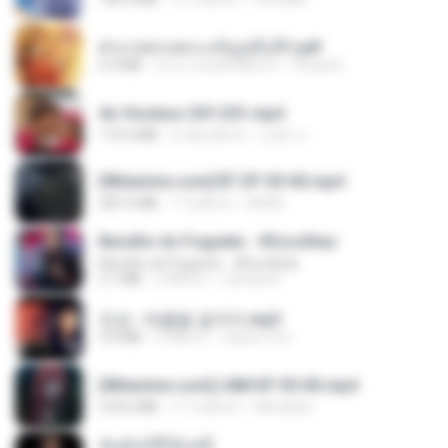
ฝ่าบาททรงพระเจริญหมื่นปี1.pdf
6.4 MB
ประมาณหนึ่งปีที่แล้ว
Orasa K.
Air Hostess S01 E01.mp4
174.4 MB
3 เดือนที่แล้ว
민호 이.
[Witanime.com] BT EP 05 HD.mp4
287.6 MB
7 วันที่แล้ว
BAXK
Barulho do Foguete - #Escolhas
Barulho do Foguete - #Escolhas
2.1 MB
2 ปีที่แล้ว
Camila A.
진성 - 태클을 걸지마.mp3
3.0 MB
4 ปีที่แล้ว
castor-trot
[Witanime.com] LNM EP 05 HD.mp4
218.6 MB
17 วันที่แล้ว
MUrabito
ฉันมันก็ดีได้แค่นี้