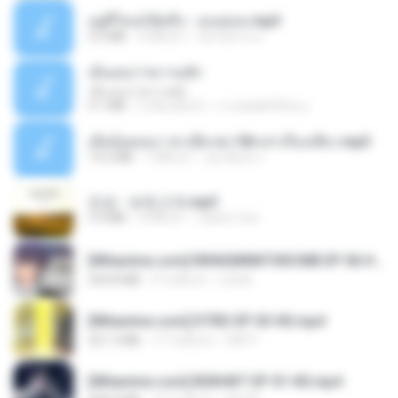
อยู่ที่ไหนก็คิดถึง - เมนทอล.mp3
4.2 MB
2 ปีที่แล้ว
มันไม้สาย ม.
เอิ้นเธอว่าความฮัก
เอิ้นเธอว่าความฮัก
4.1 MB
2 เดือนที่แล้ว
ถามพ่อ&#39;พ ม.
เมียน้อยเหงา พาเสียวค่ะ18+เล่าเรื่องเสียว.mp3
14.2 MB
7 ปีที่แล้ว
อมรพันธ์ จ.
진성 - 보릿고개.mp3
3.4 MB
4 ปีที่แล้ว
castor-trot
[Witanime.com] RKNGMNNTSRCMB EP 06 HD.mp4
294.8 MB
9 วันที่แล้ว
LOLKI
[Witanime.com] DTRD EP 03 HD.mp4
321.3 MB
17 วันที่แล้ว
DRTY
[Witanime.com] BSKHKT EP 01 HD.mp4