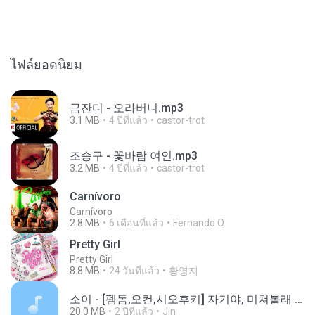
ไฟล์ยอดนิยม
금잔디 - 오라버니.mp3
3.1 MB
4 ปีที่แล้ว
castor-trot
조승구 - 꽃바람 여인.mp3
3.2 MB
4 ปีที่แล้ว
castor-trot
Carnívoro
Carnívoro
2.8 MB
6 เดือนที่แล้ว
Fernando O.
Pretty Girl
Pretty Girl
8.8 MB
24 วันที่แล้ว
황영지
소이 - [펨돔,오컨,시오후키] 자기야, 미쳐볼래 #남성향 #ASMR #펨돔 #여공남수 #19금.mp3
20.0 MB
2 ปีที่แล้ว
Jin