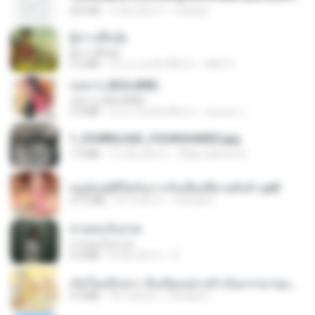
252 KB
2 เดือนที่แล้ว
margob
ผู้บ่าวเสื้อปุ๋ย
ผู้บ่าวเสื้อปุ๋ย
5.2 MB
ประมาณหนึ่งปีที่แล้ว
Mith 9.
กุหลาบ (KULARB)
กุหลาบ (KULARB)
5.9 MB
ประมาณหนึ่งปีที่แล้ว
Suwan J.
1_DOWNLOAD_FOURSHARED.jpg
1.9 MB
12 เดือนที่แล้ว
Wtlprodthree A.
หนูน้อยสู้ชีวิตกับภารกิจเลี้ยงพี่ชายทั้งห้า.pdf
27.2 MB
18 วันที่แล้ว
Pandarin
สายลมเจ็บปวด
สายลมเจ็บปวด
4.0 MB
8 เดือนที่แล้ว
D
เกิดใหม่อีกครา อี๋เหนียงอย่างข้าเป็นภรรยาขุนนาง 1_ST.pdf
4.9 MB
18 วันที่แล้ว
Pandarin