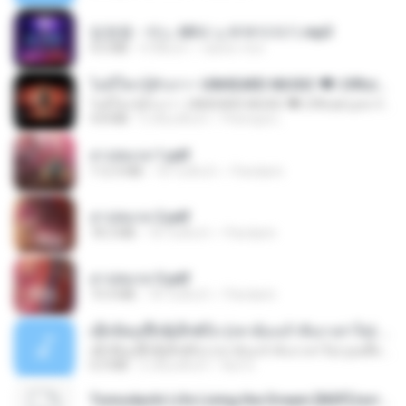
임영웅 - 어느 60대 노부부이야기.mp3
4.6 MB
4 ปีที่แล้ว
castor-trot
ไม่มีใครรู้ตัวเรา– UNHEARD MUSIC 🖤| Official Lyric Video | เพลงสู้ชีวิต
ไม่มีใครรู้ตัวเรา– UNHEARD MUSIC 🖤| Official Lyric Video | เพลงสู้ชีวิต
4.8 MB
3 เดือนที่แล้ว
Peeraya L.
สาปสมรส 1.pdf
112.4 MB
18 วันที่แล้ว
Pandarin
สาปสมรส 2.pdf
78.3 MB
18 วันที่แล้ว
Pandarin
สาปสมรส 3.pdf
73.4 MB
18 วันที่แล้ว
Pandarin
ເຊົາຮ້ອງເຖົ້າຊິເອົາທໍ່ໃດ (เซาฮ้องเถ้าสิเอาเท่าใด) ບຸນເກີດ ຫນູຫ່ວງ ft. ໂສພາ ຈຸນທະລາ
ເຊົາຮ້ອງເຖົ້າຊິເອົາທໍ່ໃດ (เซาฮ้องเถ้าสิเอาเท่าใด) ບຸນເກີດ ຫນູຫ່ວງ ft. ໂສພາ ຈຸນທະລາ
6.0 MB
2 เดือนที่แล้ว
But G.
Tomodachi Life Living the Dream [NSP].torrent