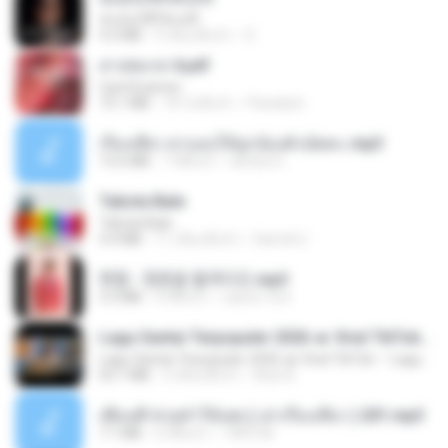
ฉันมันก็ดีได้แค่นี้
4.2 MB
9 เดือนที่แล้ว
D
สาปสมรส 4.pdf
CamScanner
73.1 MB
18 วันที่แล้ว
Pandarin
เรื่องเสียว สาแอบให้ลูกน้องผัวเย็ดคะ.mp3
13.6 MB
7 ปีที่แล้ว
lambcr2 ..
Tabola Bale
Tabola Bale
4.4 MB
11 เดือนที่แล้ว
Hamdi U.
현철 - 청춘을 돌려다오.mp3
3.3 MB
4 ปีที่แล้ว
castor-trot
Lagu Santai Terpopuler 2026 🔥 Viral TikTok — Lagu Pop Indonesia Terbaru & Paling Hits 2026
Lagu Santai Terpopuler 2026 🔥 Viral TikTok — Lagu Pop Indonesia Terbaru & Paling Hits 2026
65.1 MB
3 เดือนที่แล้ว
Azis N.
เพื่อนพี่ ช่วยทำให้เสด ( เล่าเรื่องเสียว ) 201.mp3
7.1 MB
6 ปีที่แล้ว
TNP2 M.