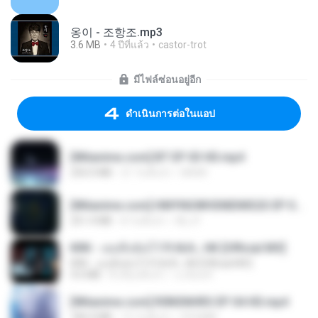
옹이 - 조항조.mp3
3.6 MB
4 ปีที่แล้ว
castor-trot
มีไฟล์ซ่อนอยู่อีก
ดำเนินการต่อในแอป
[Witanime.com] BT EP 03 HD.mp4
250.0 MB
21 วันที่แล้ว
BAXK
[Witanime.com] HMYNGWHSNIDMS2S EP 05 HD.mp4
251.4 MB
8 วันที่แล้ว
KILJY
KRK - เธอทิ้งฉันไว้ Ft.N/A , HK [Official MV]
KRK - เธอทิ้งฉันไว้ Ft.N/A , HK [Official MV]
4.6 MB
8 เดือนที่แล้ว
นวมินทร์
[Witanime.com] R0NSNHRS EP 04 HD.mp4
184.4 MB
15 วันที่แล้ว
RYUMIN