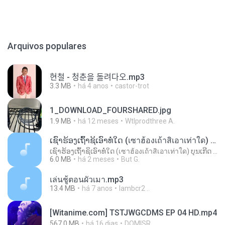
Arquivos populares
현철 - 청춘을 돌려다오.mp3
3.3 MB
há 4 anos
castor-trot
1_DOWNLOAD_FOURSHARED.jpg
1.9 MB
há 12 meses
Wtlprodthree A.
ເຊົາຮ້ອງເຖົ້າຊິເອົາທໍ່ໃດ (เซาฮ้องเถ้าสิเอาเท่าใด) ບຸນເກີດ ຫນູຫ່ວງ ft. ໂສພາ ຈຸນທະລາ
ເຊົາຮ້ອງເຖົ້າຊິເອົາທໍ່ໃດ (เซาฮ้องเถ้าสิเอาเท่าใด) ບຸນເກີດ ຫນູຫ່ວງ ft. ໂສພາ ຈຸນທະລາ
6.0 MB
há 2 meses
But G.
เล่นชู้ตอนผัวเมา.mp3
13.4 MB
há 7 anos
lambcr2 ..
[Witanime.com] TSTJWGCDMS EP 04 HD.mp4
567.0 MB
há 16 dias
DOMISR