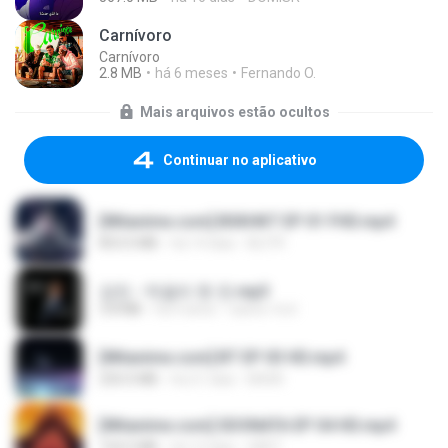
Carnívoro
Carnívoro
2.8 MB
há 6 meses
Fernando O.
Mais arquivos estão ocultos
Continuar no aplicativo
[Witanime.com] BSKHKT EP 01 FHD.mp4
853.0 MB
há 14 dias
BLITR
강진 - 막걸리 한 잔.mp3
3.8 MB
há 4 anos
castor-trot
[Witanime.com] BT EP 03 HD.mp4
250.0 MB
há 21 dias
BAXK
[Witanime.com] SDONATA EP 04 HD.mp4
154.5 MB
há 12 dias
GRET