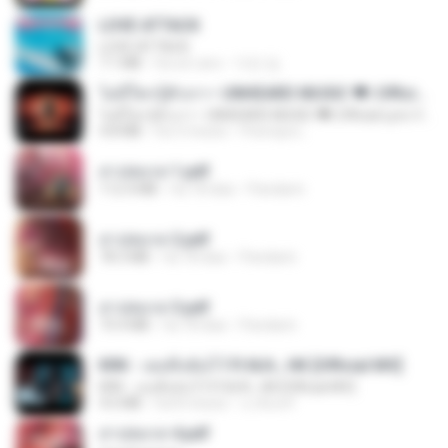
LOVE ATTACK
LOVE ATTACK
7.1 MB
há um ano
지빈 임.
ไม่มีใครรู้ตัวเรา– UNHEARD MUSIC 🖤| Official Lyric Video | เพลงสู้ชีวิต
ไม่มีใครรู้ตัวเรา– UNHEARD MUSIC 🖤| Official Lyric Video | เพลงสู้ชีวิต
4.8 MB
há 3 meses
Peeraya L.
สาปสมรส 1.pdf
112.4 MB
há 18 dias
Pandarin
สาปสมรส 2.pdf
78.3 MB
há 18 dias
Pandarin
สาปสมรส 3.pdf
73.4 MB
há 18 dias
Pandarin
KRK - เธอทิ้งฉันไว้ Ft.N/A , HK [Official MV]
KRK - เธอทิ้งฉันไว้ Ft.N/A , HK [Official MV]
4.6 MB
há 8 meses
นวมินทร์
สาปสมรส 4.pdf