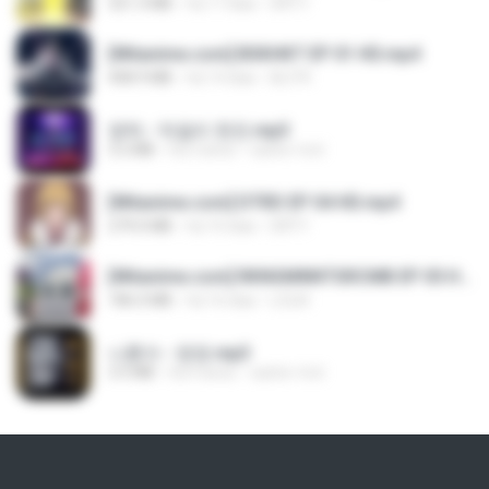
321.3 MB
há 17 dias
DRTY
[Witanime.com] BSKHKT EP 01 HD.mp4
408.9 MB
há 14 dias
BLITR
영탁 - 막걸리 한잔.mp3
3.2 MB
há 3 anos
castor-trot
[Witanime.com] DTRD EP 04 HD.mp4
279.0 MB
há 10 dias
DRTY
[Witanime.com] RKNGMNNTSRCMB EP 05 HD.mp4
186.0 MB
há 16 dias
LOLKI
나훈아 - 영영.mp3
3.5 MB
há 4 anos
castor-trot