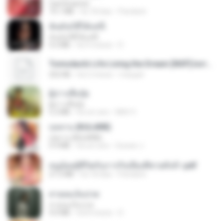
CamScanner
73.1 MB
há 18 dias
Pandarin
ฉันมันก็ดีได้แค่นี้
ฉันมันก็ดีได้แค่นี้
4.2 MB
há 9 meses
D
Tomodachi Life Living the Dream [NSP].torrent
252 KB
há 2 meses
margob
ผู้บ่าวเสื้อปุ๋ย
ผู้บ่าวเสื้อปุ๋ย
5.2 MB
há um ano
Mith 9.
กุหลาบ (KULARB)
กุหลาบ (KULARB)
5.9 MB
há um ano
Suwan J.
หนูน้อยสู้ชีวิตกับภารกิจเลี้ยงพี่ชายทั้งห้า.pdf
27.2 MB
há 18 dias
Pandarin
สายลมเจ็บปวด
สายลมเจ็บปวด
4.0 MB
há 8 meses
D