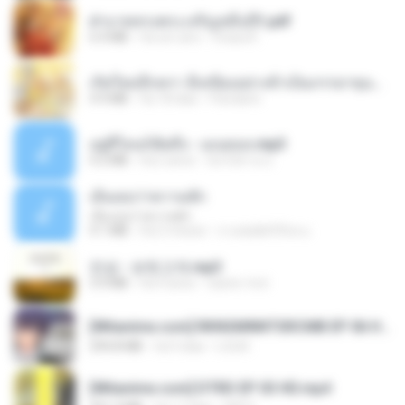
ฝ่าบาททรงพระเจริญหมื่นปี1.pdf
6.4 MB
há um ano
Orasa K.
เกิดใหม่อีกครา อี๋เหนียงอย่างข้าเป็นภรรยาขุนนาง 1_ST.pdf
4.9 MB
há 18 dias
Pandarin
อยู่ที่ไหนก็คิดถึง - เมนทอล.mp3
4.2 MB
há 2 anos
มันไม้สาย ม.
เอิ้นเธอว่าความฮัก
เอิ้นเธอว่าความฮัก
4.1 MB
há 2 meses
ถามพ่อ&#39;พ ม.
진성 - 보릿고개.mp3
3.4 MB
há 4 anos
castor-trot
[Witanime.com] RKNGMNNTSRCMB EP 06 HD.mp4
294.8 MB
há 9 dias
LOLKI
[Witanime.com] DTRD EP 03 HD.mp4