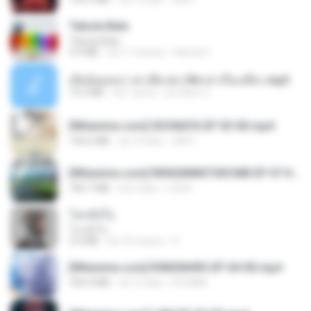
Tabola Bale
Tabola Bale
4.4 MB
há 11 meses
Hamdi U.
เมียน้อยเหงา พาเสียวค่ะ18+เล่าเรื่องเสียว.mp3
14.2 MB
há 7 anos
อมรพันธ์ จ.
[Witanime.com] SDONATA EP 03 HD.mp4
140.6 MB
há 19 dias
GRET
[Witanime.com] RKNGMNNTSRCMB EP 07 HD.mp4
183.7 MB
há 2 dias
LOLKI
โลกทั้งใบ
โลกทั้งใบ
3.4 MB
há 10 meses
D
[Witanime.com] R0NSNHRS EP 04 HD.mp4
184.4 MB
há 15 dias
RYUMIN