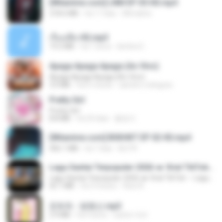
[Witanime.com] LNM EP 05 HD.mp4
218.6 MB
há 17 dias
MUrabito
เรื่องเสียว92.mp3
19.2 MB
há 7 anos
lambcr2 ..
Apaga Apaga Apaga (Ao Vivo)
Apaga Apaga Apaga (Ao Vivo)
3.0 MB
há 6 meses
aandre.rodrigues
Pretty Girl
Pretty Girl
8.8 MB
há 24 dias
황영지
[Witanime.com] BSKHKT EP 02 HD.mp4
406.1 MB
há 7 dias
BLITR
Lagu Santai Terpopuler 2026 🔥 Viral TikTok — Lagu Pop Indonesia Terbaru & Paling Hits 2026
Lagu Santai Terpopuler 2026 🔥 Viral TikTok — Lagu Pop Indonesia Terbaru & Paling Hits 2026
65.1 MB
há 3 meses
Azis N.
문희옥 - 평행선.mp3
2.9 MB
há 4 anos
castor-trot