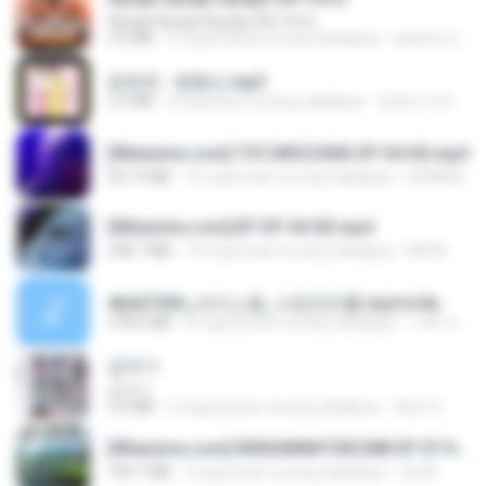
Apaga Apaga Apaga (Ao Vivo)
3.0 MB
6 mga buwan na ang nakalipas
aandre.rodrigues
문희옥 - 평행선.mp3
2.9 MB
4 mga taon na ang nakalipas
castor-trot
[Witanime.com] TSTJWGCDMS EP 04 HD.mp4
567.0 MB
16 mga araw na ang nakalipas
DOMISR
[Witanime.com] BT EP 04 HD.mp4
248.7 MB
14 mga araw na ang nakalipas
BAXK
4b6d7436_바이노럴_사정컨트롤.mp4.m4a
278.6 MB
8 mga buwan na ang nakalipas
누빠 모.
갑자기
갑자기
3.0 MB
2 mga buwan na ang nakalipas
복희 박.
[Witanime.com] RKNGMNNTSRCMB EP 07 HD.mp4
183.7 MB
2 mga araw na ang nakalipas
LOLKI