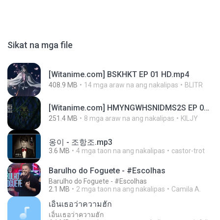
Sikat na mga file
[Witanime.com] BSKHKT EP 01 HD.mp4
408.9 MB
14 mga araw na ang nakalipas
BLITR
[Witanime.com] HMYNGWHSNIDMS2S EP 05 HD.mp4
251.4 MB
8 mga araw na ang nakalipas
KILJY
옹이 - 조항조.mp3
3.6 MB
4 mga taon na ang nakalipas
castor-trot
Barulho do Foguete - #Escolhas
Barulho do Foguete - #Escolhas
2.1 MB
2 mga taon na ang nakalipas
Camila A.
เอิ้นเธอว่าความฮัก
เอิ้นเธอว่าความฮัก