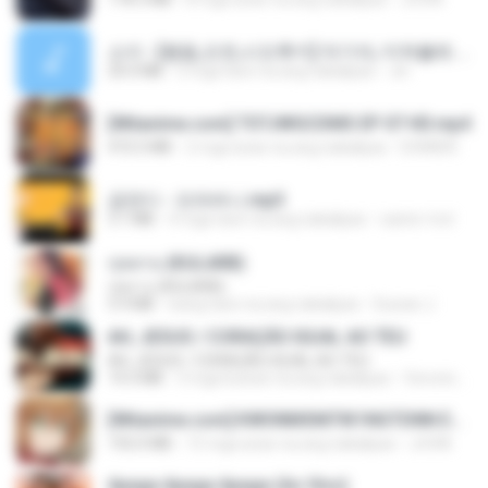
소이 - [펨돔,오컨,시오후키] 자기야, 미쳐볼래 #남성향 #ASMR #펨돔 #여공남수 #19금.mp3
20.0 MB
2 mga taon na ang nakalipas
Jin
[Witanime.com] TSTJWGCDMS EP 07 HD.mp4
472.5 MB
2 mga araw na ang nakalipas
DOMISR
금잔디 - 오라버니.mp3
3.1 MB
4 mga taon na ang nakalipas
castor-trot
กุหลาบ (KULARB)
กุหลาบ (KULARB)
5.9 MB
isang taon na ang nakalipas
Suwan J.
AH, JESUS / CORAÇÃO IGUAL AO TEU
AH, JESUS / CORAÇÃO IGUAL AO TEU
14.3 MB
3 mga buwan na ang nakalipas
Veronica D.
[Witanime.com] KWONMSNITIK1NGTDNN EP 04 HD.mp4
192.0 MB
15 mga araw na ang nakalipas
JUVIA
Apaga Apaga Apaga (Ao Vivo)