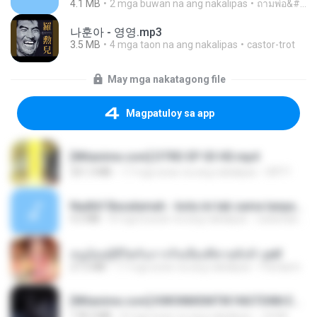
4.1 MB
2 mga buwan na ang nakalipas
ถามพ่อ&#39;พ ม.
나훈아 - 영영.mp3
3.5 MB
4 mga taon na ang nakalipas
castor-trot
May mga nakatagong file
Magpatuloy sa app
[Witanime.com] DTRD EP 03 HD.mp4
321.3 MB
17 mga araw na ang nakalipas
DRTY
Nadhif Basalamah - kota ini tak sama tanpamu (Official Lyric Video).mp3
4.2 MB
8 mga buwan na ang nakalipas
sukandar T.
หนูน้อยสู้ชีวิตกับภารกิจเลี้ยงพี่ชายทั้งห้า.pdf
27.2 MB
17 mga araw na ang nakalipas
Pandarin
[Witanime.com] KWONMSNITIK1NGTDNN EP 05 HD.mp4
178.3 MB
8 mga araw na ang nakalipas
JUVIA