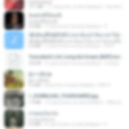
CamScanner
73.1 MB
17 mga araw na ang nakalipas
Pandarin
ฉันมันก็ดีได้แค่นี้
ฉันมันก็ดีได้แค่นี้
4.2 MB
9 mga buwan na ang nakalipas
D
ເຊົາຮ້ອງເຖົ້າຊິເອົາທໍ່ໃດ (เซาฮ้องเถ้าสิเอาเท่าใด) ບຸນເກີດ ຫນູຫ່ວງ ft. ໂສພາ ຈຸນທະລາ
ເຊົາຮ້ອງເຖົ້າຊິເອົາທໍ່ໃດ (เซาฮ้องเถ้าสิเอาเท่าใด) ບຸນເກີດ ຫນູຫ່ວງ ft. ໂສພາ ຈຸນທະລາ
6.0 MB
2 mga buwan na ang nakalipas
But G.
Tomodachi Life Living the Dream [NSP].torrent
252 KB
2 mga buwan na ang nakalipas
margob
ผู้บ่าวเสื้อปุ๋ย
ผู้บ่าวเสื้อปุ๋ย
5.2 MB
isang taon na ang nakalipas
Mith 9.
1_DOWNLOAD_FOURSHARED.jpg
1.9 MB
12 mga buwan na ang nakalipas
Wtlprodthree A.
สายลมเจ็บปวด
สายลมเจ็บปวด
4.0 MB
8 mga buwan na ang nakalipas
D