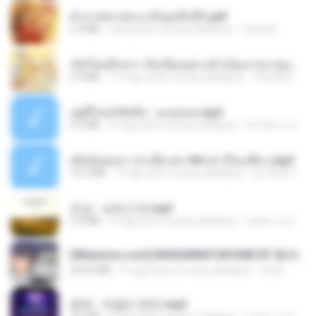
ฝ่าบาททรงพระเจริญหมื่นปี1.pdf
6.4 MB
isang taon na ang nakalipas
Orasa K.
เกิดใหม่อีกครา อี๋เหนียงอย่างข้าเป็นภรรยาขุนนาง 1_ST.pdf
4.9 MB
17 mga araw na ang nakalipas
Pandarin
อยู่ที่ไหนก็คิดถึง - เมนทอล.mp3
4.2 MB
2 mga taon na ang nakalipas
มันไม้สาย ม.
เมียน้อยเหงา พาเสียวค่ะ18+เล่าเรื่องเสียว.mp3
14.2 MB
7 mga taon na ang nakalipas
อมรพันธ์ จ.
진성 - 보릿고개.mp3
3.4 MB
4 mga taon na ang nakalipas
castor-trot
[Witanime.com] RKNGMNNTSRCMB EP 06 HD.mp4
294.8 MB
9 mga araw na ang nakalipas
LOLKI
영탁 - 막걸리 한잔.mp3