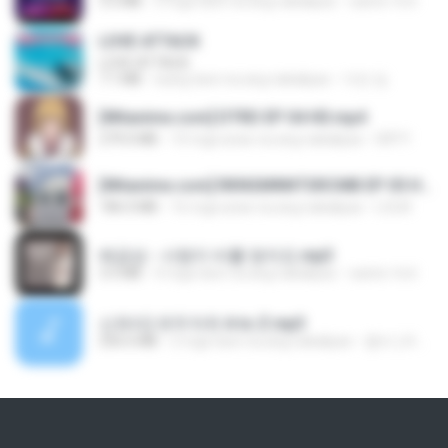
3.2 MB
3 mga taon na ang nakalipas
castor-trot
LOVE ATTACK
LOVE ATTACK
7.1 MB
isang taon na ang nakalipas
지빈 임.
[Witanime.com] DTRD EP 04 HD.mp4
279.0 MB
10 mga araw na ang nakalipas
DRTY
[Witanime.com] RKNGMNNTSRCMB EP 05 HD.mp4
186.0 MB
16 mga araw na ang nakalipas
LOLKI
배금성 - 사랑이 비를 맞아요.mp3
3.5 MB
4 mga taon na ang nakalipas
castor-trot
신유리) 유두자위 A to Z.mp3
256.6 MB
2 mga taon na ang nakalipas
좀비고4인커플 좀.